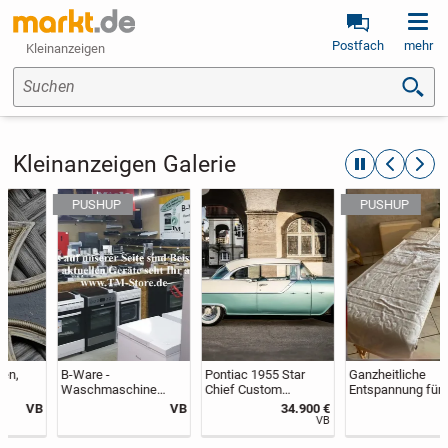
Postfach
mehr
Kleinanzeigen
Suchen
Kleinanzeigen Galerie
automatische R
zurückblät
weite
B-Ware -
Pontiac 1955 Star
Ganzheitliche
Waschmaschine
Chief Custom
Entspannung für
Trockner
Catalina - Oldtimer /
Körper und Geist
VB
34.900 €
25 €
Spülmaschine
US Cars
privater und mobiler
VB
VB
Einbauherd Kochfeld
Wellness-Service zu