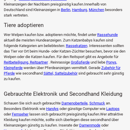
Kleinanzeigen der Nachbarn preisgünstig kaufen.Innerhalb von
Deutschland sind Kleinanzeigen in
Berlin
,
Hamburg
,
München
besonders
stark vertreten.
Tiere adoptieren
Wer Welpen kaufen bzw. adoptieren möchte, findet unter
Rassehunde
aktuell die meisten Hundeanzeigen. Zum Katzenbabys kaufen sind
folgende Kategorien am beliebtesten:
Rassekatzen
. Interessenten sollten
das Tier vor Ort beim Hunde- oder Katzen-Züchter besuchen, bevor sie den
Welpen oder die Katzen kaufen. Für den Reitsport gibt es Angebote für
Reitbeteiligung, Reitpartner
. Reinrassige
Großpferde
und liebe
Ponys,
Kleinpferde
werden über Pferdeanzeigen vermittelt. Gerade
Zubehör für
Pferde
wie secondhand
Sättel, Sattelzubehör
sind gebraucht sehr günstig
zu kaufen.
Gebrauchte Elektronik und Secondhand Kleidung
Schauen Sie sich auch gebrauchte
Damenoberteile
,
Schmuck
an.
Besonders Elektronik wie
Handys
oder günstige Computer wie
Laptops
oder
Fernseher
lassen sich gebraucht preisgünstig kaufen.Wer attraktive
Kleidung kaufen möchte, sollte sich überlegen diese secondhand über
Kleinanzeigen günstig zu kaufen. Inserate der
Damenmode
oder