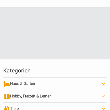
Ceran Induktion
Hause
Kühlschrank Side by
Side E-Herd Backofen
Gasherd Gaskochfeld
Einbaukühlschrank
Gefriertruhe Kühltruhe
Gefrierkombi
Wärmepumpentrockn
er Toplader (AEG
Miele Bosch Siemens
...)
Kategorien
Haus & Garten
Hobby, Freizeit & Lernen
Tiere