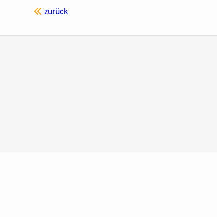
zurück
it
Impressum
Kontakt
Hilfe
Sicherheit
Jugendschutz
L
Newsletter
Ratgeber
Regionen
Über uns
Jobs
Werbun
Widget erstellen
ebook