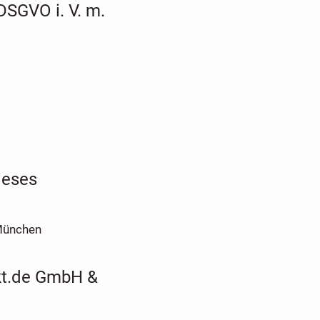
DSGVO i. V. m.
ieses
München
kt.de GmbH &