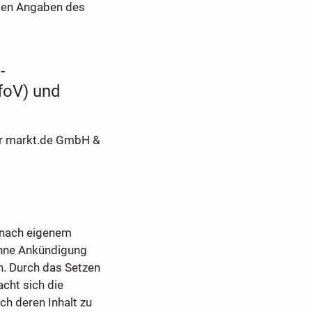
den Angaben des
-
foV) und
er markt.de GmbH &
 nach eigenem
ohne Ankündigung
n. Durch das Setzen
cht sich die
h deren Inhalt zu