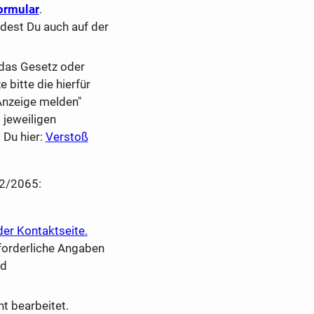
ormular
.
dest Du auch auf der
 das Gesetz oder
bitte die hierfür
Anzeige melden"
 jeweiligen
 Du hier:
Verstoß
22/2065:
der Kontaktseite.
orderliche Angaben
nd
t bearbeitet.