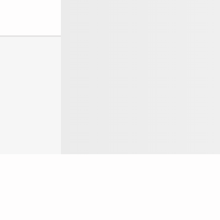
ogin
g