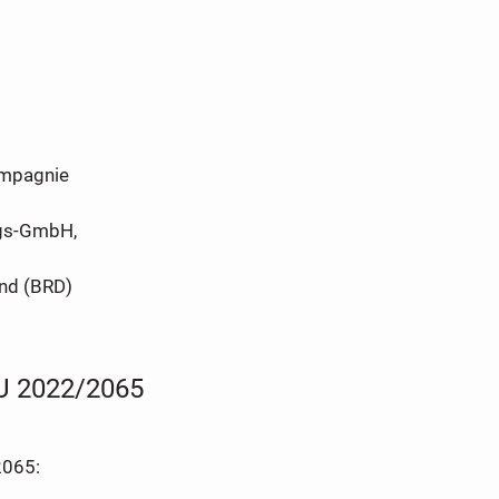
ompagnie
ngs-GmbH,
nd (BRD)
EU 2022/2065
2065: