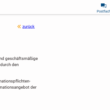
Postfac
zurück
 und geschäftsmäßige
 durch den
ationspflichten-
rmationsangebot der