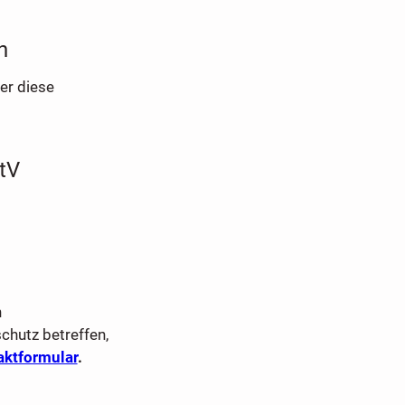
n
er diese
tV
n
chutz betreffen,
aktformular
.