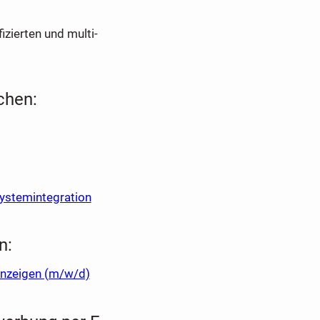
izierten und multi-
chen:
ystemintegration
n:
anzeigen (m/w/d)