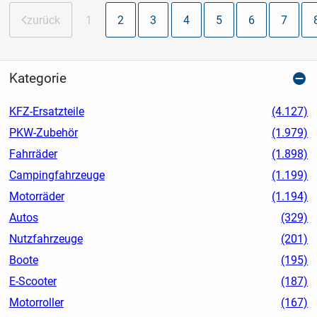
zurück
1
2
3
4
5
6
7
Kategorie
KFZ-Ersatzteile
(4.127)
PKW-Zubehör
(1.979)
Fahrräder
(1.898)
Campingfahrzeuge
(1.199)
Motorräder
(1.194)
Autos
(329)
Nutzfahrzeuge
(201)
Boote
(195)
E-Scooter
(187)
Motorroller
(167)