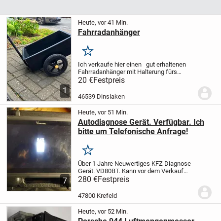
Heute, vor 41 Min.
Fahrradanhänger
Merken
Ich verkaufe hier einen gut erhaltenen
Fahrradanhänger mit Halterung fürs
Fahrrad
Länge 50cm
Breite 38cm
Tiefe 20
20 €
Festpreis
cm
1
46539 Dinslaken
Heute, vor 51 Min.
Autodiagnose Gerät. Verfügbar. Ich
bitte um Telefonische Anfrage!
Merken
Über 1 Jahre Neuwertiges KFZ Diagnose
Gerät. VD80BT. Kann vor dem Verkauf
noch Getestet werden, wird aber nach
280 €
Festpreis
7
dem Verkauf auf Werkseinstellung
Zurückgesetzt.
Ich bevorzuge eine
47800 Krefeld
Selbstabholung.
...
Heute, vor 52 Min.