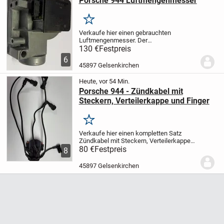
Porsche 944 Luftmengenmesser
Merken
Verkaufe hier einen gebrauchten
Luftmengenmesser. Der
Luftmengenmesser wurde aus einem
130 €
Festpreis
fahrbereiten Porsche 944 ausgebaut.
Das
6
ist eine Privatverkauf. Wegen der neuen
45897 Gelsenkirchen
Gesetzesbestimmungen erfolgt der...
Heute, vor 54 Min.
Porsche 944 - Zündkabel mit
Steckern, Verteilerkappe und Finger
Merken
Verkaufe hier einen kompletten Satz
Zündkabel mit Steckern, Verteilerkappe
und Verteilerfinger. Die Ersatzteile sind
80 €
Festpreis
8
gebraucht und haben ca. 20.000 km
gelaufen.
Das ist eine Privatverkauf.
45897 Gelsenkirchen
Wegen der...