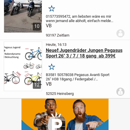
Merken
015773595472, am liebsten wäre es mir
wenn jemand alle abholt, einfach melden
vorbei kommen und schau ma mal,
VB
10
Suzuki 43000 klm Motorneu überholt ,
Yamaha 650 er, 66000klm, yamaha1000,
93197 Zeitlarn
60000klm
Heute, 16:13
Neue❗ Jugendräder Jungen Pegasus
Sport 26" 3 / 7 / 18 gang ab 399€
Merken
B3581 50578038 Pegasus Avanti Sport
26" H38 18gang / Federgabel /
Nabendynamo schwarz 499€B3582
VB
12
50579238 Pegasus Avanti Sport 26" H38
7gang / Federgabel / Nabendynamo
52525 Heinsberg
schwarz 549€B3153 52684038...