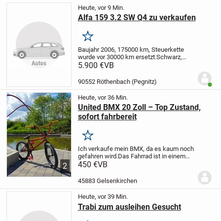
Heute, vor 9 Min.
Alfa 159 3.2 SW Q4 zu verkaufen
Merken
Baujahr 2006, 175000 km, Steuerkette
wurde vor 30000 km ersetzt.
Schwarz,
schwarzes Leder, TÜV neu, mit AHK,
5.900 €
VB
Technisch in Ordnung, Lackierung nicht
überall 100%,.
Das Fahrzeug wurde zu
90552 Röthenbach (Pegnitz)
Benut
wenig bewegt...
Heute, vor 36 Min.
United BMX 20 Zoll – Top Zustand,
sofort fahrbereit
Merken
Ich verkaufe mein BMX, da es kaum noch
gefahren wird.
Das Fahrrad ist in einem
guten, gepflegten Zustand und sofort
450 €
VB
2
einsatzbereit. Es fährt sich einwandfrei
und eignet sich perfekt für den
45883 Gelsenkirchen
Skatepark...
Heute, vor 39 Min.
Trabi zum ausleihen Gesucht