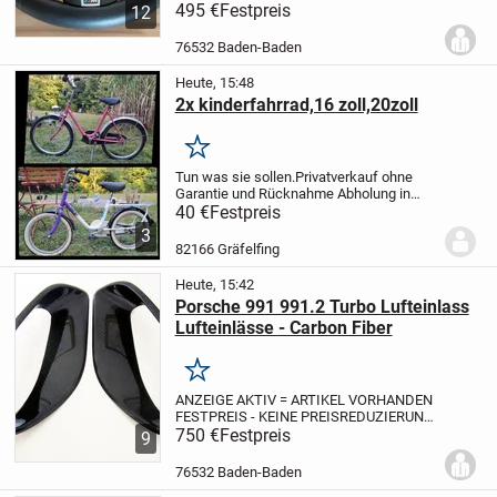
PREISREDUZIERUNG
495 €
Festpreis
Für viele
12
Enthusiasten besteht das richtige
Sportlenkrad aus einem handfesten
76532 Baden-Baden
Leder. Ein kräftiger Lenkradkranz aus
echtem Leder...
Heute, 15:48
2x kinderfahrrad,16 zoll,20zoll
Merken
Tun was sie sollen.
Privatverkauf ohne
Garantie und Rücknahme Abholung in
gräfelfing nähe s-bahnhof.
Nix was letzter
40 €
Festpreis
Preis !
3
82166 Gräfelfing
Heute, 15:42
Porsche 991 991.2 Turbo Lufteinlass
Lufteinlässe - Carbon Fiber
Merken
ANZEIGE AKTIV = ARTIKEL VORHANDEN
FESTPREIS - KEINE PREISREDUZIERUNG
Edles ECHTCARBON - keine Laminierung
750 €
Festpreis
9
!!!
Diese edlen Bauteile aus ECHTCARBON
(finish = hochglanzpoliert), werden ganz...
76532 Baden-Baden