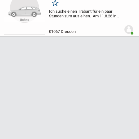
Merken
Ich suche einen Trabant für ein paar
Stunden zum ausleihen.
Am 11.8.26 in
um Dresden oder Richtung Pirna .
Wer
was weiß einfach mal melden .
LG Mario
01067 Dresden
Benut