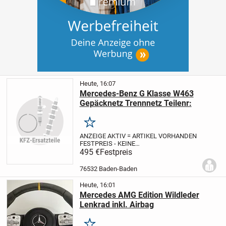
Heute, 16:07
Mercedes-Benz G Klasse W463
Gepäcknetz Trennnetz Teilenr:
Merken
ANZEIGE AKTIV = ARTIKEL VORHANDEN
FESTPREIS - KEINE
PREISREDUZIERUNG
495 €
Festpreis
Trennnetz für
Mercedes-Benz G Klasse W463/W461
(LHD)
Artikelbeschreibung:
76532 Baden-Baden
Gebrauchtartikel mit Nutzungspuren
✅...
Heute, 16:01
Mercedes AMG Edition Wildleder
Lenkrad inkl. Airbag