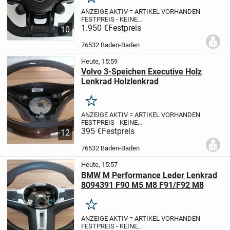
Merken
ANZEIGE AKTIV = ARTIKEL VORHANDEN
FESTPREIS - KEINE
PREISREDUZIERUNG
1.950 €
Festpreis
Für viele
10
Enthusiasten besteht das richtige
Sportlenkrad aus einem handfesten
76532 Baden-Baden
Leder. Ein kräftiger Lenkradkranz aus
echtem...
Heute, 15:59
Volvo 3-Speichen Executive Holz
Lenkrad Holzlenkrad
Merken
ANZEIGE AKTIV = ARTIKEL VORHANDEN
FESTPREIS - KEINE
PREISREDUZIERUNG
395 €
Festpreis
Für viele
12
Enthusiasten besteht das richtige
Sportlenkrad aus Holz. Ein kräftiger
76532 Baden-Baden
Holzkranz aus echtem Walnussholz mit
drei...
Heute, 15:57
BMW M Performance Leder Lenkrad
8094391 F90 M5 M8 F91/F92 M8
Merken
ANZEIGE AKTIV = ARTIKEL VORHANDEN
FESTPREIS - KEINE