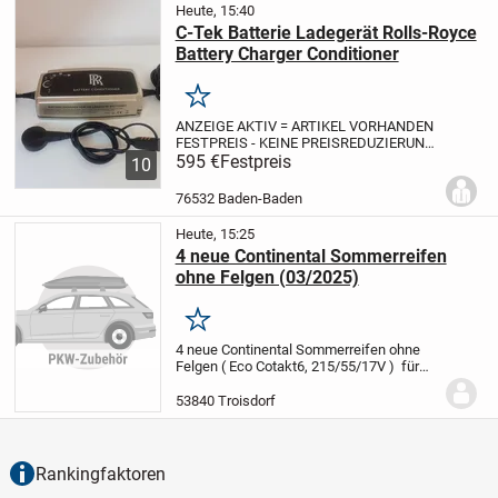
Heute, 15:40
C-Tek Batterie Ladegerät Rolls-Royce
Battery Charger Conditioner
Merken
ANZEIGE AKTIV = ARTIKEL VORHANDEN
FESTPREIS - KEINE PREISREDUZIERUNG
Dieses C-Tek Batterie Ladegerät von Rolls
595 €
Festpreis
10
Royce ist ein Hochleistungs-
Batterieladegerät, speziell entwickelt für
76532 Baden-Baden
die Modelle...
Heute, 15:25
4 neue Continental Sommerreifen
ohne Felgen (03/2025)
Merken
4 neue Continental Sommerreifen ohne
Felgen ( Eco Cotakt6, 215/55/17V ) für
Selbstabholer in Troisdorf zu verkauen.
120,00 Euro
Bitte anrufen 015788059879
53840 Troisdorf
Rankingfaktoren