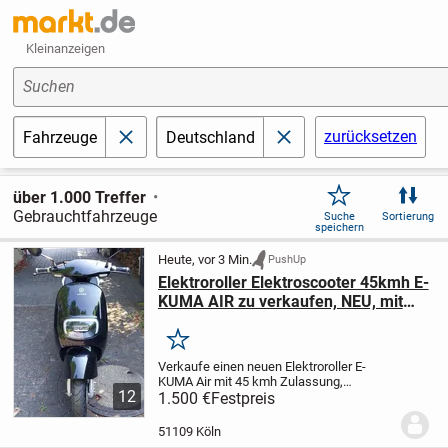
Kleinanzeigen
Suchen
zurücksetzen
Fahrzeuge
Deutschland
schließen
schließen
über 1.000 Treffer
Gebrauchtfahrzeuge
Suche
Sortierung
speichern
Heute, vor 3 Min.
PushUp
Elektroroller Elektroscooter 45kmh E-
KUMA AIR zu verkaufen, NEU, mit
Versicherung
Merken
Verkaufe einen neuen Elektroroller E-
KUMA Air mit 45 kmh Zulassung,
12
Zweipersonenbetrieb, grosser stabiler
1.500 €
Festpreis
Gepäckträger, versichert bis 2027,
Versicherung geht mit! Ein sehr wendiger,
51109 Köln
enorm durchzugsta...