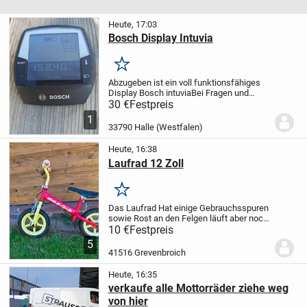
Heute, 17:03
Bosch Display Intuvia
Merken
Abzugeben ist ein voll funktionsfähiges
Display Bosch intuvia
Bei Fragen und
Interesse gerne melden
30 €
Festpreis
1
33790 Halle (Westfalen)
Heute, 16:38
Laufrad 12 Zoll
Merken
Das Laufrad
Hat einige Gebrauchsspuren
sowie Rost an den Felgen
läuft aber noch
super
Sattel ist höhen verstellbar
Nur an
10 €
Festpreis
Selbstabholer
Kein Versand
Der Artikel ist
5
noch da solange er...
41516 Grevenbroich
Heute, 16:35
verkaufe alle Mottorräder ziehe weg
von hier