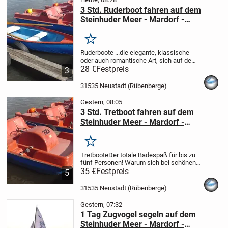
3 Std. Ruderboot fahren auf dem
Steinhuder Meer - Mardorf -
Bootsverleih Kielhorn / Steg N 21
Merken
Ruderboote
...die elegante, klassische
oder auch romantische Art, sich auf dem
Steinhuder Meer zu bewegen.
28 €
Festpreis
Mietpreise
3
: Ruderboot
½ Std. 7,00 EUR
1 Std. 12,00
EUR
3 Std. 28,00 EUR
1 Tag 55,00...
31535 Neustadt (Rübenberge)
Gestern, 08:05
3 Std. Tretboot fahren auf dem
Steinhuder Meer - Mardorf -
Bootsverleih Kielhorn / Steg N 21
Merken
Tretboote
Der totale Badespaß für bis zu
fünf Personen!
Warum sich bei schönen
Wetter am engen Strand von Mardorf
35 €
Festpreis
5
drängen, wenn man sich weit ab vom
Trubel, mitten auf dem Steinhuder Meer,...
31535 Neustadt (Rübenberge)
Gestern, 07:32
1 Tag Zugvogel segeln auf dem
Steinhuder Meer - Mardorf -