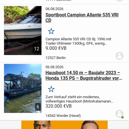
*Baujahr: 1993
...
06.08.2026
Sportboot Campion Allante 535 VRI
CD
Merken
Campion Allante 535 VRI CD Bj. 1996 mit
Trailer Ohlmeier 1300kg, GFK, wenig
gelaufen Länge 5,35m, Breite 2,33m,
9.000 €
VB
12
Volvo Penta 3.0 GS, 99,36 Kw, Z-
Antrieb
elektr. Lenzpumpe, 6-Sitzer ( Back
12527 Berlin
to Back ),...
06.08.2026
Hausboot 14,50 m – Baujahr 2023 –
Honda 135 PS – Bugstrahlruder vorn
& hinten – Dachterrasse –
Vollausstattung – inkl. 6 Monate
Merken
kostenloser Liegeplatz
Zum Verkauf steht ein modernes,
vollwertiges Hausboot (Motorkatamaran)
mit CE‑Zertifizierung nach 2013/53/EU,
320.000 €
VB
6
Baujahr 2023, komplett ausgestattet für
ganzjährige Nutzung. Das Boot ist
14542 Werder (Havel)
Benut
technisch und...