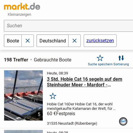
Kleinanzeigen
Suchen
zurücksetzen
Boote
Deutschland
schließen
schließen
198 Treffer
Gebrauchte Boote
Suche speichern
Sortierung
Heute, 08:39
3 Std. Hobie Cat 16 segeln auf dem
Steinhuder Meer - Mardorf -
Bootsverleih Kielhorn / Steg N 21
Merken
Hobie Cat 16
Der Hobie Cat 16, der wohl
meistgekaufte Katamaran der Welt, für 2
Personen.
60 €
Festpreis
Genau das Richtige für Segler,
5
die die seglerische Herausforderung auf
zwei Rümpfen suchen.
Mit
31535 Neustadt (Rübenberge)
atemberauben...
Heute, 08:28