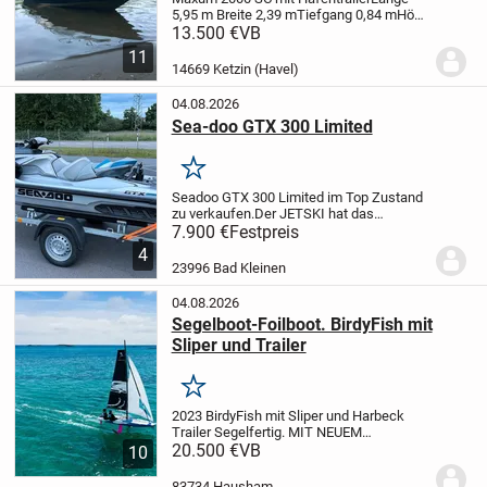
5,95 m Breite 2,39 m
Tiefgang 0,84 m
Höhe
über Wasser 1,45 m
Gewicht 1200
13.500 €
VB
kg
Motor Vortec Mercruiser V6 4,3 LX (225
11
PS)
Stunden 769 h
Baujahr 1995
Das Boot
14669 Ketzin (Havel)
verfügt...
04.08.2026
Sea-doo GTX 300 Limited
Merken
Seadoo GTX 300 Limited im Top Zustand
zu verkaufen.
Der JETSKI hat das
optionale Audio System. Man kann quasi
7.900 €
Festpreis
das Handy via Bluetooth verbinden und
4
Musik hören.
Er hat auch die Zugstange
23996 Bad Kleinen
montiert um...
04.08.2026
Segelboot-Foilboot. BirdyFish mit
Sliper und Trailer
Merken
2023 BirdyFish mit Sliper und Harbeck
Trailer Segelfertig.
MIT NEUEM
FOLIERTEN DESIGN!!
20.500 €
VB
PREIS= VB
Fliegen
10
alleine oder zu zweit?
Angleiten -
beschleunigen - abheben - fliegen!
Das ist
83734 Hausham