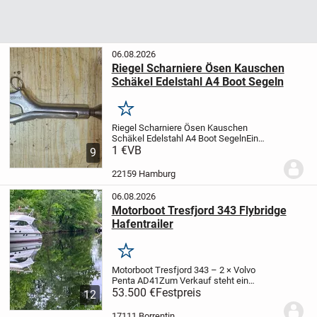
06.08.2026
Riegel Scharniere Ösen Kauschen
Schäkel Edelstahl A4 Boot Segeln
Merken
Riegel Scharniere Ösen Kauschen
Schäkel Edelstahl A4 Boot Segeln
Ein
Versand z.B. als kostengünstiger
1 €
VB
9
Brief/Warensendung füt 1,95€ oder ggf.
Hermes-Päckchen (versichert) für 4,90€
22159 Hamburg
ist auch...
06.08.2026
Motorboot Tresfjord 343 Flybridge
Hafentrailer
Merken
Motorboot Tresfjord 343 – 2 × Volvo
Penta AD41
Zum Verkauf steht ein
gepflegtes Motorboot des Typs Tresfjord
53.500 €
Festpreis
12
343 aus dem Baujahr 1993.
Technische
Daten / Ausstattung:
*Länge: 10,80 m
17111 Borrentin