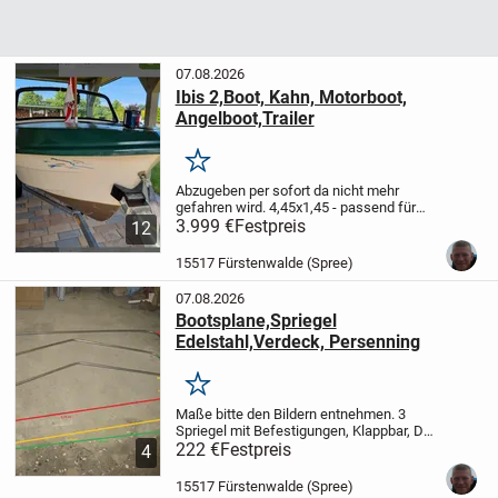
07.08.2026
Ibis 2,Boot, Kahn, Motorboot,
Angelboot,Trailer
Merken
Abzugeben per sofort da nicht mehr
gefahren wird.
4,45x1,45 - passend für
jede Garage, die hier angegebenen Daten
3.999 €
Festpreis
12
Höhe Tiefgang etc liess sich nicht anders
Einordnen...
Motor hat letztes Jahr Flügel...
15517 Fürstenwalde (Spree)
07.08.2026
Bootsplane,Spriegel
Edelstahl,Verdeck, Persenning
Merken
Maße bitte den Bildern entnehmen. 3
Spriegel mit Befestigungen, Klappbar, Das
Boot ist abgegeben worden.
222 €
Festpreis
„Der Verkauf
4
erfolgt unter Ausschluss jeglicher
Gewährleistung / Sachmängelhaftung.“
15517 Fürstenwalde (Spree)
ZUSATZ:...