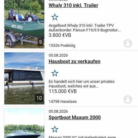
Whaly 310 inkl. Trailer
Merken
Angelboot Whaly 310 inkl. Trailer TPV
Außenborder: Parsun F19/9.9
Bugmotor:
Haswing Cayman
Echolot: Humminbird
3.800 €
VB
Wide Eye
Seilwinde: HP 12 V
Alles
9
Funktionstüchtig
Der Trailer braucht
KI
15326 Podelzig
einen...
05.08.2026
Hausboot zu verkaufen
Merken
Es handelt sich hier um unser privates
Hausboot, welches wir aus
gesundheitlichen Gründen veräußern
115.000 €
VB
möchten. Leider können wir das Boot
10
nicht so oft nutzen, wie wir gerne würden.
14798 Havelsee
Das Boot kann nur mit...
05.08.2026
Sportboot Maxum 2000
Merken
Maxum 2000 SC mit Hafentrailer
Lange