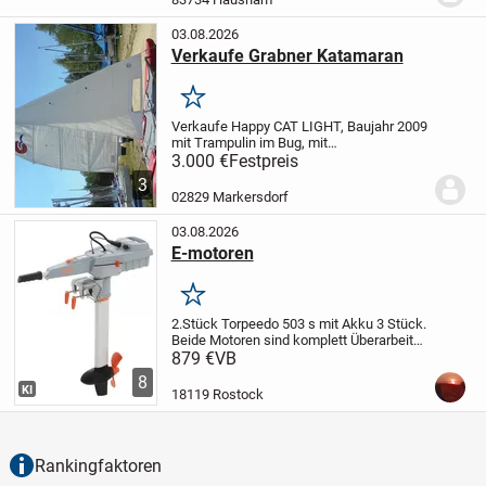
Segeln...
03.08.2026
Verkaufe Grabner Katamaran
Merken
Verkaufe Happy CAT LIGHT, Baujahr 2009
mit Trampulin im Bug,
mit
Gebrauchsspuren, Fock ist Neu, mit
3.000 €
Festpreis
Slipprädern
Alles andere ist noch original
3
02829 Markersdorf
03.08.2026
E-motoren
Merken
2.Stück Torpeedo 503 s mit Akku 3 Stück.
Beide Motoren sind komplett Überarbeitet
neu gewartet im April 26 alles 100%
879 €
VB
Einsatzfähig.
8
KI
18119 Rostock
Rankingfaktoren