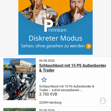
06.08.2026
Schlauchboot mit 15 PS Außenborder
& Trailer
Merken
Schlauchboot mit 15 PS Außenborder &
Trailer – sofort einsatzbereit -
Führerschein Frei
3.700 €
VB
Zum Verkauf steht ein
12
gepflegtes Schlauchboot-Set, bestehend
aus Boot, 15 PS Außenbordmotor und
22399 Hamburg
passendem...
05.08.2026