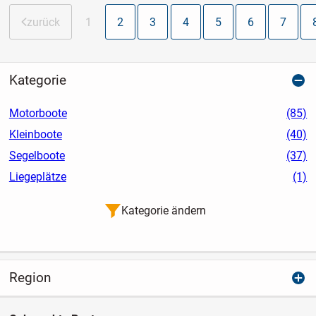
zurück
1
2
3
4
5
6
7
Kategorie
Motorboote
(85)
Kleinboote
(40)
Segelboote
(37)
Liegeplätze
(1)
Kategorie ändern
Region