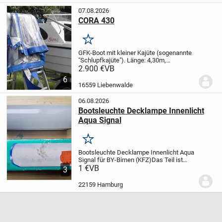
07.08.2026
CORA 430
Merken
GFK-Boot mit kleiner Kajüte (sogenannte
"Schlupfkajüte"). Länge: 4,30m,
Breite:1,75m, Tiefgang nur 20cm, Baujahr
2.900 €
VB
2014, inkl. diversen Extras (Fender, kleiner
6
Chemietoilette, Seil,
16559 Liebenwalde
4Schwimmwesten)....
06.08.2026
Bootsleuchte Decklampe Innenlicht
Aqua Signal
Merken
Bootsleuchte Decklampe Innenlicht Aqua
Signal für BY-Birnen (KFZ)
Das Teil ist
neu, unbenutz und in der original
1 €
VB
3
Verpackung.
Bruchsicheres PVC, MAße
140x40x40mm. Mit Druck-Schalter.
Das
22159 Hamburg
Gerät ist in...