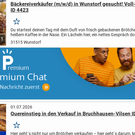
Bäckereiverkäufer (m/w/d) in Wunstorf gesucht! Voll-
ID 4423
Merken
Du startest deinen Tag mit dem Duft von frisch gebackenen Brötch
heißem Kaffee in der Nase. Ein Lächeln hier, ein nettes Gespräch dor
1
dein neuer Arbeitsplatz! Lust auf eine neue...
31515 Wunstorf
01.07.2026
Quereinstieg in den Verkauf in Bruchhausen-Vilsen 
Merken
Hier geht´s nicht nur um Brötchen verkaufen – hier geht´s darum,