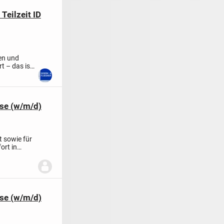
Teilzeit ID
en und
t – das ist
sse (w/m/d)
 sowie für
ort in
sse (w/m/d)