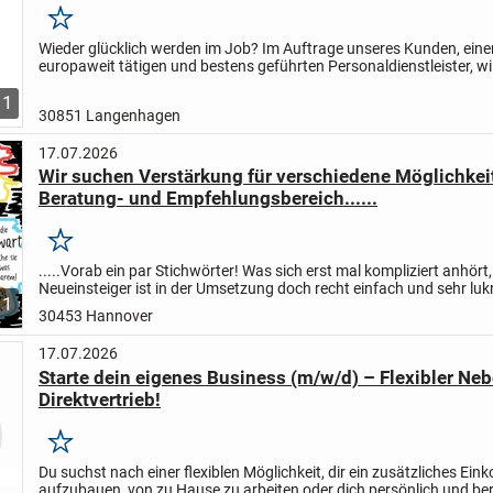
Merken
Wieder glücklich werden im Job? Im Auftrage unseres Kunden, ein
europaweit tätigen und bestens geführten Personaldienstleister, wil
Personalfinder gemeinsam die Welt ein besser gestalten und...
1
30851 Langenhagen
17.07.2026
Wir suchen Verstärkung für verschiedene Möglichkei
Beratung- und Empfehlungsbereich......
Merken
.....Vorab ein par Stichwörter! Was sich erst mal kompliziert anhört
Neueinsteiger ist in der Umsetzung doch recht einfach und sehr lukr
1
Nebenberuflich Mini Job freiberuflich mit...
30453 Hannover
17.07.2026
Starte dein eigenes Business (m/w/d) – Flexibler Ne
Direktvertrieb!
Merken
Du suchst nach einer flexiblen Möglichkeit, dir ein zusätzliches Ei
aufzubauen, von zu Hause zu arbeiten oder dich persönlich und ber