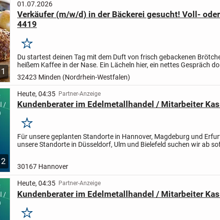
01.07.2026
Verkäufer (m/w/d) in der Bäckerei gesucht! Voll- oder 
4419
Merken
Du startest deinen Tag mit dem Duft von frisch gebackenen Brötch
heißem Kaffee in der Nase. Ein Lächeln hier, ein nettes Gespräch dor
1
dein neuer Arbeitsplatz! Lust auf eine neue...
32423 Minden (Nordrhein-Westfalen)
Heute, 04:35
Partner-Anzeige
Kundenberater im Edelmetallhandel / Mitarbeiter Ka
Merken
Für unsere geplanten Standorte in Hannover, Magdeburg und Erfurt
unsere Standorte in Düsseldorf, Ulm und Bielefeld suchen wir ab sof
Vollzeit und unbefristet einen Kundenberater im...
2
30167 Hannover
Heute, 04:35
Partner-Anzeige
Kundenberater im Edelmetallhandel / Mitarbeiter Ka
Merken