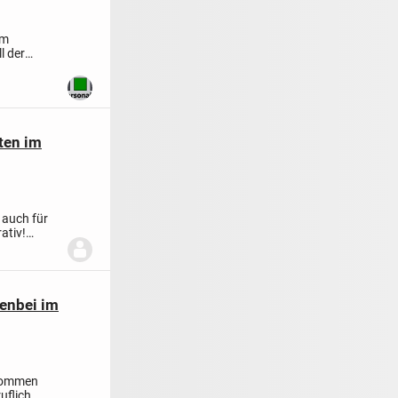
em
l der
ten im
, auch für
ativ!
benbei im
nkommen
uflich