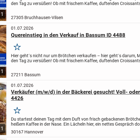
den Tag zu versüßen! Ob mit frischem Kaffee, duftenden Croissant
einem netten Gespräch: Als Kundenglücks-Macher/in bist...
1
27305 Bruchhausen-Vilsen
01.07.2026
Quereinstieg in den Verkauf in Bassum ID 4488
Merken
Hier geht´s nicht nur um Brötchen verkaufen – hier geht´s darum,
den Tag zu versüßen! Ob mit frischem Kaffee, duftenden Croissant
einem netten Gespräch: Als Kundenglücks-Macher/in bist...
1
27211 Bassum
01.07.2026
Verkäufer (m/w/d) in der Bäckerei gesucht! Voll- oder 
4426
Merken
Du startest deinen Tag mit dem Duft von frisch gebackenen Brötch
heißem Kaffee in der Nase. Ein Lächeln hier, ein nettes Gespräch dor
1
dein neuer Arbeitsplatz! Lust auf eine neue...
30167 Hannover