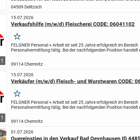
weiterzuentwickeln? Entdecke die Chance, als...
04509 Delitzsch
15.07.2026
Verkaufshilfe (m/w/d) Fleischerei CODE: 06041102
Merken
FELGNER Personal + Arbeit ist seit 25 Jahre erfolgreich im Bereich
Personalvermittlung tätig. Bei der nachfolgenden Position handelt 
eine Festanstellung bei unseren Mandanten.
STELLENBESC...
1
09114 Chemnitz
15.07.2026
Verkäufer (m/w/d) Fleisch- und Wurstwaren CODE: 
Merken
FELGNER Personal + Arbeit ist seit 25 Jahre erfolgreich im Bereich
Personalvermittlung tätig. Bei der nachfolgenden Position handelt 
eine Festanstellung bei unseren Mandanten.
STELLENBESC...
1
09114 Chemnitz
01.07.2026
Quereinstieg in den Verkauf Bad Oeynhausen ID 448