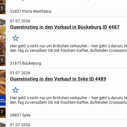
einem netten Gespräch: Als Kundenglücks-Macher/in bist...
1
32457 Porta Westfalica
01.07.2026
Quereinstieg in den Verkauf in Bückeburg ID 4487
Merken
Hier geht´s nicht nur um Brötchen verkaufen – hier geht´s darum,
den Tag zu versüßen! Ob mit frischem Kaffee, duftenden Croissant
einem netten Gespräch: Als Kundenglücks-Macher/in bist...
1
31675 Bückeburg
01.07.2026
Quereinstieg in den Verkauf in Syke ID 4489
Merken
Hier geht´s nicht nur um Brötchen verkaufen – hier geht´s darum,
den Tag zu versüßen! Ob mit frischem Kaffee, duftenden Croissant
einem netten Gespräch: Als Kundenglücks-Macher/in bist...
1
28857 Syke
01.07.2026