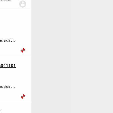
es sich um
06041101
es sich um
5