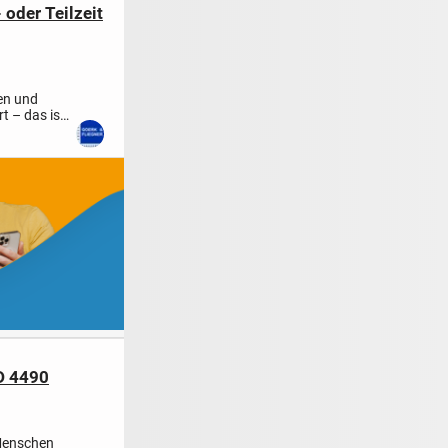
 oder Teilzeit
en und
t – das ist
ID 4490
 Menschen