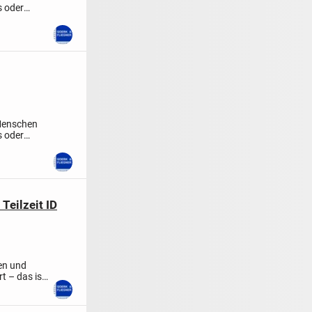
s oder
 Menschen
s oder
Teilzeit ID
en und
t – das ist