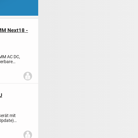
MM Next18 -
 MM AC DC,
ierbare
U
Gerät mit
Update)