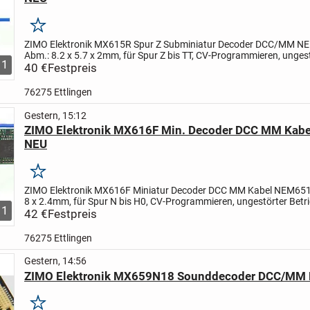
Merken
ZIMO Elektronik MX615R Spur Z Subminiatur Decoder DCC/MM N
Abm.: 8.2 x 5.7 x 2mm, für Spur Z bis TT, CV-Programmieren, unges
1
Betrieb bei kurzen Kontaktunterbrechungen, Schutz gegen...
40 €
Festpreis
76275 Ettlingen
Gestern, 15:12
ZIMO Elektronik MX616F Min. Decoder DCC MM Kab
NEU
Merken
ZIMO Elektronik MX616F Miniatur Decoder DCC MM Kabel NEM651,
8 x 2.4mm, für Spur N bis H0, CV-Programmieren, ungestörter Betri
1
kurzen Kontaktunterbrechungen, Schutz gegen Überstrom,...
42 €
Festpreis
76275 Ettlingen
Gestern, 14:56
ZIMO Elektronik MX659N18 Sounddecoder DCC/MM 
Merken