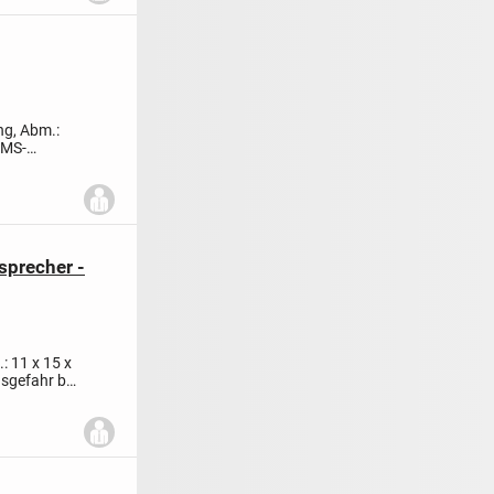
ng, Abm.:
 MS-
sprecher -
 11 x 15 x
sgefahr bei