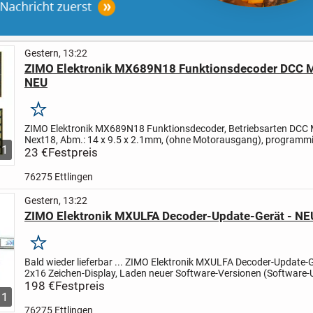
Gestern, 13:22
ZIMO Elektronik MX689N18 Funktionsdecoder DCC 
NEU
Merken
ZIMO Elektronik MX689N18 Funktionsdecoder, Betriebsarten DCC
Next18, Abm.: 14 x 9.5 x 2.1mm, (ohne Motorausgang), programm
1
Zweitadresse (CV # 64 bis 68), ungestörter Betrieb bei...
23 €
Festpreis
76275 Ettlingen
Gestern, 13:22
ZIMO Elektronik MXULFA Decoder-Update-Gerät - NE
Merken
Bald wieder lieferbar ... ZIMO Elektronik MXULFA Decoder-Update-
2x16 Zeichen-Display, Laden neuer Software-Versionen (Software-
vom USB-Stick über USB-Schnittstelle in ZIMO Decoder...
198 €
Festpreis
1
76275 Ettlingen