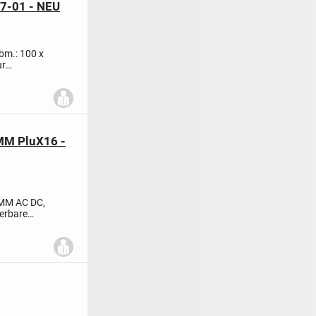
67-01 - NEU
bm.: 100 x
ur
MM PluX16 -
 MM AC DC,
erbare