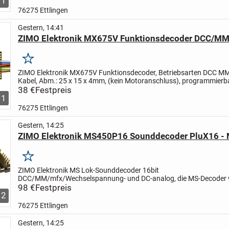
1
76275 Ettlingen
Gestern, 14:41
ZIMO Elektronik MX675V Funktionsdecoder DCC/MM
Merken
ZIMO Elektronik MX675V Funktionsdecoder, Betriebsarten DCC MM
Kabel, Abm.: 25 x 15 x 4mm, (kein Motoranschluss), programmierb
Zweitadresse (CV # 64 bis 68), ungestörter Betrieb bei kurzen...
38 €
Festpreis
1
76275 Ettlingen
Gestern, 14:25
ZIMO Elektronik MS450P16 Sounddecoder PluX16 -
Merken
ZIMO Elektronik MS Lok-Sounddecoder 16bit
DCC/MM/mfx/Wechselspannung- und DC-analog, die MS-Decoder 
auf Weiteres mit einer 16bit - Sound Collection ausgeliefert, welche
98 €
Festpreis
2
Projekte für...
76275 Ettlingen
Gestern, 14:25