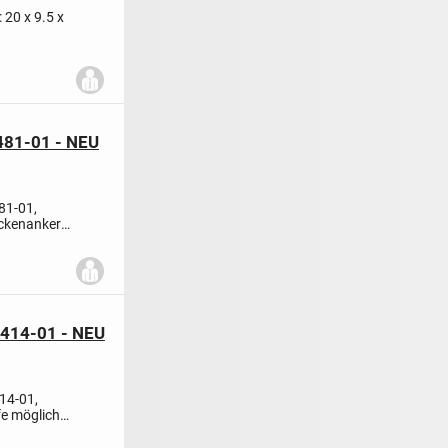
20 x 9.5 x
unge...
481-01 - NEU
81-01,
ockenanker-
4414-01 - NEU
14-01,
fe möglich,