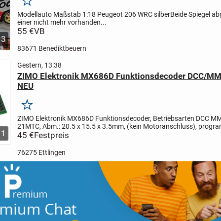
Merken
Modellauto Maßstab 1:18 Peugeot 206 WRC silber
Beide Spiegel a
einer nicht mehr vorhanden...
55 €
VB
3
83671 Benediktbeuern
Gestern, 13:38
ZIMO Elektronik MX686D Funktionsdecoder DCC/M
NEU
Merken
ZIMO Elektronik MX686D Funktionsdecoder, Betriebsarten DCC M
21MTC, Abm.: 20.5 x 15.5 x 3.5mm, (kein Motoranschluss), progr
1
Zweitadresse (CV # 64 bis 68), ungestörter Betrieb bei...
45 €
Festpreis
76275 Ettlingen