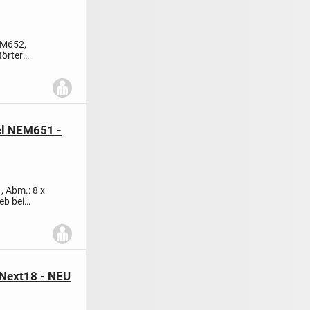
EM652,
törter
el NEM651 -
 Abm.: 8 x
eb bei
Next18 - NEU