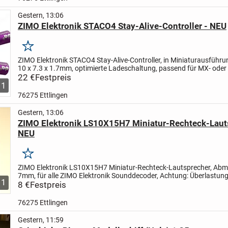
Gestern, 13:06
ZIMO Elektronik STACO4 Stay-Alive-Controller - NEU
Merken
ZIMO Elektronik STACO4 Stay-Alive-Controller, in Miniaturausführu
10 x 7.3 x 1.7mm, optimierte Ladeschaltung, passend für MX- oder
Decoder der "Kategorie 1" (also ohne Vorkehrungen zur...
22 €
Festpreis
1
76275 Ettlingen
Gestern, 13:06
ZIMO Elektronik LS10X15H7 Miniatur-Rechteck-Laut
NEU
Merken
ZIMO Elektronik LS10X15H7 Miniatur-Rechteck-Lautsprecher, Abm.:
7mm, für alle ZIMO Elektronik Sounddecoder, Achtung: Überlastung
1
voller Lautstärke bei Decoder mit 3W Verstärker, 8...
8 €
Festpreis
76275 Ettlingen
Gestern, 11:59