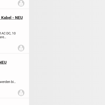
 Kabel - NEU
 AC DC, 10
are
 NEU
werden bis
 Sound-