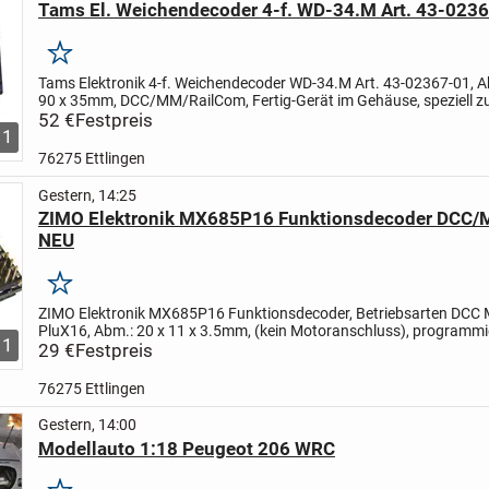
Tams El. Weichendecoder 4-f. WD-34.M Art. 43-023
Merken
Tams Elektronik 4-f. Weichendecoder WD-34.M Art. 43-02367-01, A
90 x 35mm, DCC/MM/RailCom, Fertig-Gerät im Gehäuse, speziell z
Ansteuerung von max. 4 motorischen Weichen (mit oder ohne...
52 €
Festpreis
1
76275 Ettlingen
Gestern, 14:25
ZIMO Elektronik MX685P16 Funktionsdecoder DCC/
NEU
Merken
ZIMO Elektronik MX685P16 Funktionsdecoder, Betriebsarten DCC
PluX16, Abm.: 20 x 11 x 3.5mm, (kein Motoranschluss), programmi
1
Zweitadresse (CV # 64 bis 68), ungestörter Betrieb bei...
29 €
Festpreis
76275 Ettlingen
Gestern, 14:00
Modellauto 1:18 Peugeot 206 WRC