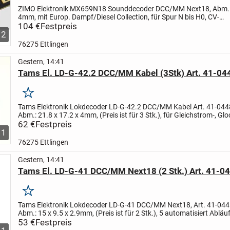
ZIMO Elektronik MX659N18 Sounddecoder DCC/MM Next18, Abm.: 
4mm, mit Europ. Dampf/Diesel Collection, für Spur N bis H0, CV-
Programmieren, ungestörter Betrieb bei kurzen Kontaktunterbrech
104 €
Festpreis
2
76275 Ettlingen
Gestern, 14:41
Tams El. LD-G-42.2 DCC/MM Kabel (3Stk) Art. 41-04
Merken
Tams Elektronik Lokdecoder LD-G-42.2 DCC/MM Kabel Art. 41-044
Abm.: 21.8 x 17.2 x 4mm, (Preis ist für 3 Stk.), für Gleichstrom-, Gl
und Hochleistungsmotoren, Analogbetrieb (Wechselspa...
62 €
Festpreis
1
76275 Ettlingen
Gestern, 14:41
Tams El. LD-G-41 DCC/MM Next18 (2 Stk.) Art. 41-0
Merken
Tams Elektronik Lokdecoder LD-G-41 DCC/MM Next18, Art. 41-044
Abm.: 15 x 9.5 x 2.9mm, (Preis ist für 2 Stk.), 5 automatisiert Abläu
POM-Update möglich, Analogbetrieb (DC) mit...
53 €
Festpreis