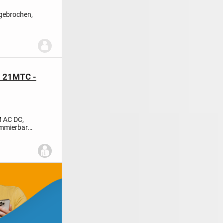
bgebrochen,
M 21MTC -
M AC DC,
ammierbare