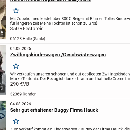
Merken
Mit Zubehör neu kostet über 800€ Beige mit Blumen Tolles Kinder
für längeren zeit
Meine Tochter ist schon zu Groß
350 €
Festpreis
5
06128 Halle (Saale)
04.08.2026
Zwillingskinderwagen /Geschwisterwagen
Merken
Wir verkaufen unseren schönen und gut gepflegten Zwillingskinde
Marke Teutonia. Der Bezug ist dunkel braun und hat helle Creme fa
punkte.
290 €
VB
Wir haben ihn sowohl im Haus als auch draußen...
2
32369 Rahden
04.08.2026
Sehr gut erhaltener Buggy Firma Hauck
Merken
Zum verkauf kommt ein Kinderwagen / Buggy der Firma Hauck, dies