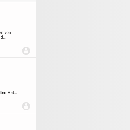
en von
nd
lten.
Hat