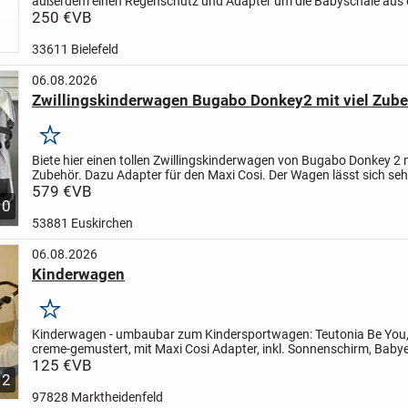
außerdem einen Regenschutz und Adapter um die Babyschale aus
direkt zu befestigenden.
250 €
VB
33611 Bielefeld
06.08.2026
Zwillingskinderwagen Bugabo Donkey2 mit viel Zub
Merken
Biete hier einen tollen Zwillingskinderwagen von Bugabo Donkey 2 m
Zubehör. Dazu Adapter für den Maxi Cosi. Der Wagen lässt sich sehr
fahren, einfach zusammen klappbar. Die Farbe...
579 €
VB
10
53881 Euskirchen
06.08.2026
Kinderwagen
Merken
Kinderwagen - umbaubar zum Kindersportwagen: Teutonia Be You,
creme-gemustert, mit Maxi Cosi Adapter, inkl. Sonnenschirm, Babye
Regenschutz, Tragetasche, sehr gut erhalten, unverbindliche...
125 €
VB
2
97828 Marktheidenfeld