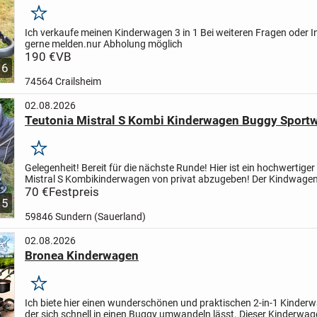
Merken
Ich verkaufe meinen Kinderwagen 3 in 1
Bei weiteren Fragen oder I
gerne melden.
nur Abholung möglich
190 €
VB
6
74564 Crailsheim
02.08.2026
Teutonia Mistral S Kombi Kinderwagen Buggy Sport
Merken
Gelegenheit! Bereit für die nächste Runde! Hier ist ein hochwertiger
Mistral S Kombikinderwagen von privat abzugeben! Der Kindwagen
über ein verstellbares Sonnenverdeck und einen...
70 €
Festpreis
5
59846 Sundern (Sauerland)
02.08.2026
Bronea Kinderwagen
Merken
Ich biete hier einen wunderschönen und praktischen 2-in-1 Kinder
der sich schnell in einen Buggy umwandeln lässt. Dieser Kinderwage