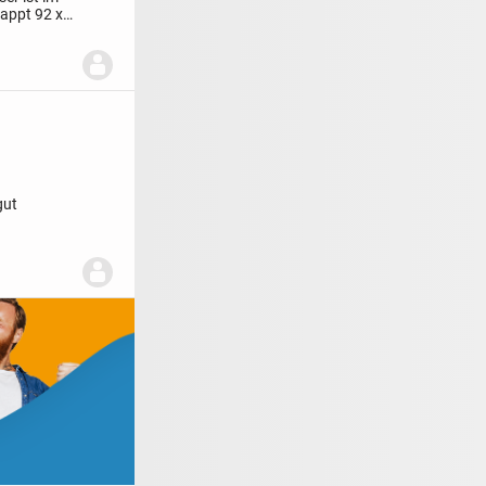
ppt 92 x
gut