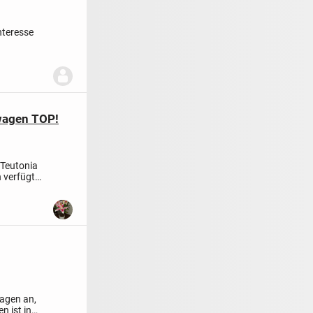
nteresse
wagen TOP!
 Teutonia
 verfügt
wagen an,
n ist in