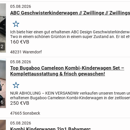
05.08.2026
ABC Geschwisterkinderwagen // Zwillinge // Zwillin
Merken
Ich biete hier einen gut erhaltenen ABC Design Geschwisterkinder
Two in einem schönen Grünton in einem super Zustand an. Er ist e
Jahre alt und hat uns treue Dienste geleistet. Dieser...
160 €
VB
12
48231 Warendorf
05.08.2026
Top Bugaboo Cameleon Kombi-Kinderwagen Set –
Komplettausstattung & frisch gewaschen!
Merken
NUR ABHOLUNG – KEIN VERSAND
Wir verkaufen unseren treuen u
erhaltenen Bugaboo Cameleon Kombi-Kinderwagen in der zeitlose
6
Farbkombination Schwarz/Grau.
250 €
VB
Das Set ist perfekt als Erstausstat
47665 Sonsbeck
05.08.2026
Kombi Kinderwagen 2in1 Babymerc