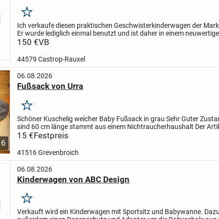
Merken
Ich verkaufe diesen praktischen Geschwisterkinderwagen der Mark
Er wurde lediglich einmal benutzt und ist daher in einem neuwertig
auch wenn der Originalkarton nicht mehr vorhanden...
150 €
VB
44579 Castrop-Rauxel
06.08.2026
Fußsack von Urra
Merken
Schöner Kuschelig weicher Baby Fußsack in grau
Sehr Guter Zusta
sind 60 cm länge
stammt aus einem Nichtraucherhaushalt
Der Arti
da solange er eingestellt ist
15 €
Festpreis
biete noch...
6
41516 Grevenbroich
06.08.2026
Kinderwagen von ABC Design
Merken
Verkauft wird ein Kinderwagen mit Sportsitz und Babywanne. Dazu