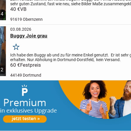
sehr guten Zustand, fast wie neu, siehe Bilder
Maße zusammengekla
54 x 38 cm
40 €
VB
Maße aufgebaut 92 x 52 x 106 cm
...
4
91619 Obernzenn
03.08.2026
Buggy Joie grau
Merken
Ich habe den Buggy ab und zu für meine Enkel genutzt. Er ist sehr 
erhalten.
Nur Abholung in Dortmund-Dorstfeld, kein Versand.
60 €
Festpreis
2
44149 Dortmund