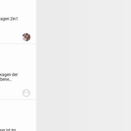
wagen 2in1
rwagen der
rbene
er ist im