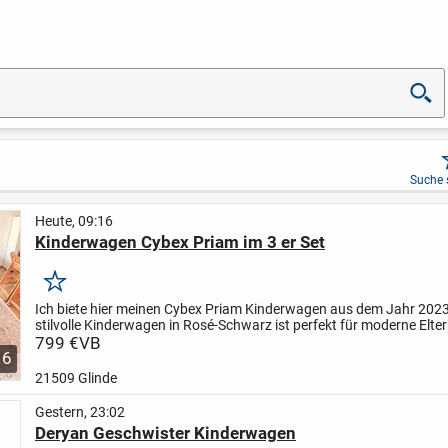
Suche 
Heute, 09:16
Kinderwagen Cybex Priam im 3 er Set
Merken
Ich biete hier meinen Cybex Priam Kinderwagen aus dem Jahr 2023
stilvolle Kinderwagen in Rosé-Schwarz ist perfekt für moderne Elter
auf Design und Funktionalität legen. Er ist...
799 €
VB
6
21509 Glinde
Gestern, 23:02
Deryan Geschwister Kinderwagen