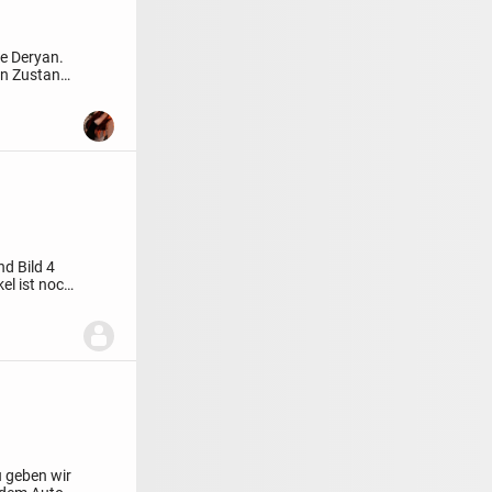
e Deryan.
en Zustand,
nd
Bild 4
kel ist noch
 geben wir