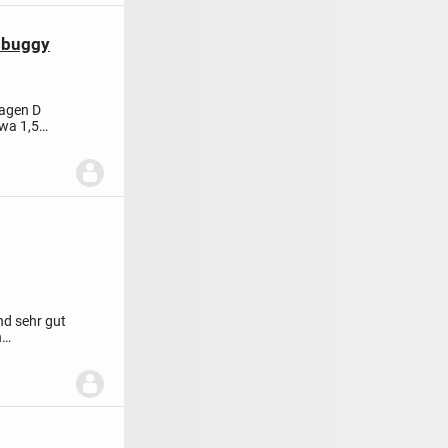
gsbuggy
wagen D
twa 1,5
nd sehr gut
n
tu...