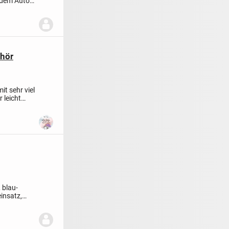
 dem Auto
ehör
it sehr viel
 leicht
 blau-
insatz,