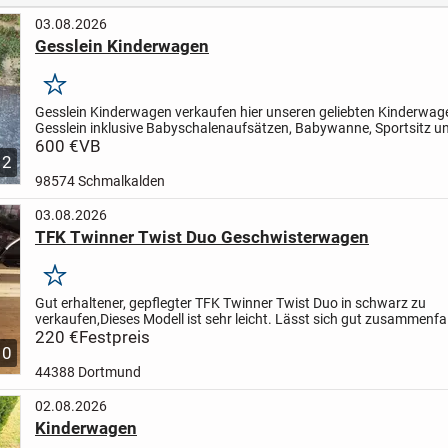
03.08.2026
Gesslein Kinderwagen
Merken
Gesslein Kinderwagen
verkaufen hier unseren geliebten Kinderwag
Gesslein inklusive Babyschalenaufsätzen, Babywanne, Sportsitz u
Buggyaufsatz der bis mindestens 3 Jahre (Kindesalter) genutzt...
600 €
VB
12
98574 Schmalkalden
03.08.2026
TFK Twinner Twist Duo Geschwisterwagen
Merken
Gut erhaltener, gepflegter TFK Twinner Twist Duo in schwarz zu
verkaufen,Dieses Modell ist sehr leicht. Lässt sich gut zusammenfa
diverse Funktionen (Sitz- und Schlafposition, Sonnenblenden,...
220 €
Festpreis
10
44388 Dortmund
02.08.2026
Kinderwagen