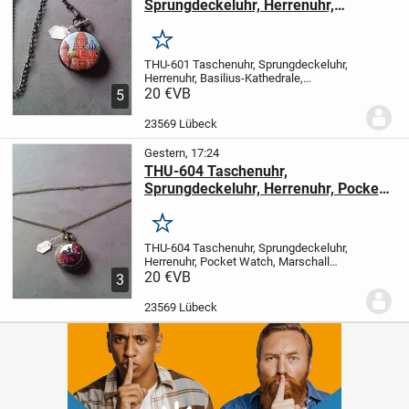
Sprungdeckeluhr, Herrenuhr,
Basilius-Kathedrale, Moskau
Merken
THU-601 Taschenuhr, Sprungdeckeluhr,
Herrenuhr, Basilius-Kathedrale,
Moskau
20 €
VB
vor Gebot oder Kauf, bitte die
5
Verfügbarkeit anfragen
Artikelzustand:
100% Neu Retro design
Material: Metall,...
23569 Lübeck
Gestern, 17:24
THU-604 Taschenuhr,
Sprungdeckeluhr, Herrenuhr, Pocket
Watch, Marschall Schukow, Russland,
Russia
Merken
THU-604 Taschenuhr, Sprungdeckeluhr,
Herrenuhr, Pocket Watch, Marschall
Schukow, Russland, Russia
20 €
VB
vor Gebot
3
oder Kauf, bitte die Verfügbarkeit
anfragen
Artikelzustand: 100% Neu Retro
23569 Lübeck
design
Materi...