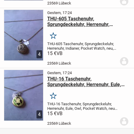
100% Neu Retro design
Material: Metall,...
23569 Lübeck
Gestern, 17:24
THU-605 Taschenuhr,
Sprungdeckeluhr, Herrenuhr,
Indianer, Pocket Watch, neu, new
Merken
THU-605 Taschenuhr, Sprungdeckeluhr,
Herrenuhr, Indianer, Pocket Watch, neu,
new
15 €
vor Gebot oder Kauf, bitte die
VB
4
Verfügbarkeit anfragen
Artikelzustand:
100% Neu Retro design
Material: Metall,...
23569 Lübeck
Gestern, 17:24
THU-16 Taschenuhr,
Sprungdeckeluhr, Herrenuhr, Eule,
Owl, Pocket Watch, neu, NEW
Merken
THU-16 Taschenuhr, Sprungdeckeluhr,
Herrenuhr, Eule, Owl, Pocket Watch, neu,
NEW
15 €
vor Gebot oder Kauf, bitte die
VB
4
Verfügbarkeit anfragen
Artikelzustand:
100% Neu Retro design
Material: Metall,...
23569 Lübeck