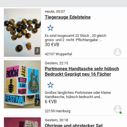
Heute, 05:07
Tiegerauge Edelsteine
Merken
Es sind insgesamt 22 Stück , 20 gleich
gross und 2 nicht.
Pflichtangabe :
Privatverkauf ohne Garantie und
30 €
VB
Rückgabe
Zuzüglich Versand
3
42107 Wuppertal
Gestern, 22:15
Portmonee Handtasche sehr hübsch
Bedruckt Geprägt neu 16 Fächer
Merken
Großes längliches Portmonee oder kleine
Handtasche, hübsch bedruckt und
geprägt, neu.
6 €
VB
Innen diverse vielsitige
7
Fächer und Taschen.
14 Ausweise oder
Karten Taschen, und ein doppeltes
22159 Hamburg
Benut
Geldfach mit...
Gestern, 20:18
Ohrringe und ohrstecker Set