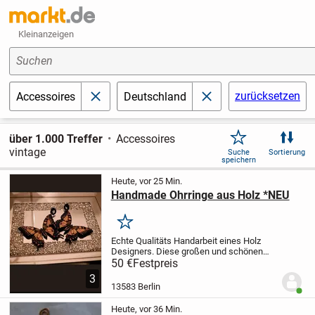
Kleinanzeigen
Suchen
zurücksetzen
Accessoires
Deutschland
schließen
schließen
über 1.000 Treffer
Accessoires
vintage
Suche
Sortierung
speichern
Heute, vor 25 Min.
Handmade Ohrringe aus Holz *NEU
Merken
Echte Qualitäts Handarbeit eines Holz
Designers. Diese großen und schönen
Ohrringe sind einzigartige Unikate und ein
50 €
Festpreis
absoluter Hingucker.
Nichtraucher
3
Haushalt
⭐Schaut gern bei meinen
13583 Berlin
Benut
anderen Anzeigen...
Heute, vor 36 Min.