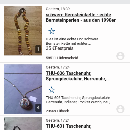
Gestern, 18:39
schwere Bernsteinkette - echte
Bernsteinperlen - aus den 1990er
Merken
Dies ist eine echte und schwere
Bernsteinkette mit echten
Bernsteinperlen ^^
35 €
Festpreis
Diese stammt aus den
1
ca. 1990er jahren
Bei Fragen gerne
melden
58511 Lüdenscheid
Gestern, 17:24
THU-606 Taschenuhr,
Sprungdeckeluhr, Herrenuhr,
Indianer, Pocket Watch, neu, new
Merken
THU-606 Taschenuhr, Sprungdeckeluhr,
Herrenuhr, Indianer, Pocket Watch, neu,
new
vor Gebot oder Kauf, bitte die
4
Verfügbarkeit anfragen
Artikelzustand:
23569 Lübeck
100% Neu Retro design
Material: Metall,...
Gestern, 17:24
THU-601 Taschenuhr,