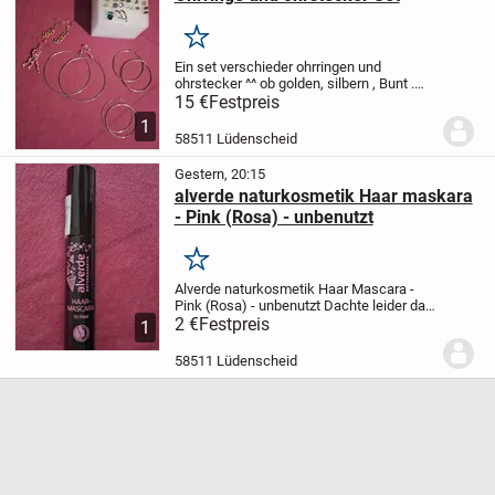
Merken
Ein set verschieder ohrringen und
ohrstecker ^^
ob golden, silbern , Bunt .
Alles Modeschmuck.
Manches davon
15 €
Festpreis
selbst gebastelt, manches nie benutzt,
1
manches Geschenkt bekommen.
Bei
58511 Lüdenscheid
Fragen gerne...
Gestern, 20:15
alverde naturkosmetik Haar maskara
- Pink (Rosa) - unbenutzt
Merken
Alverde naturkosmetik Haar Mascara -
Pink (Rosa) - unbenutzt
Dachte leider das
sei Wimpern Serum.. wer lesen kann häte
2 €
Festpreis
1
sich 4€ gespart und ist klar im Vorteil ^^
"Produktbeschreibung:
-...
58511 Lüdenscheid