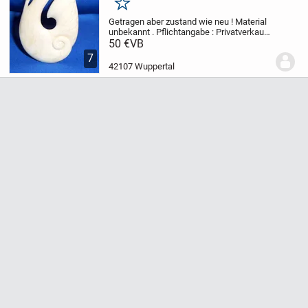
Merken
Getragen aber zustand wie neu ! Material
unbekannt .
Pflichtangabe : Privatverkauf
ohne Garantie und Rückgabe
Zuzüglich
50 €
VB
Versand
7
42107 Wuppertal