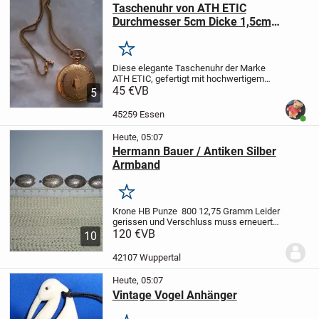
Taschenuhr von ATH ETIC
Durchmesser 5cm Dicke 1,5cm
verziert Quarzuhrwerk
Merken
Diese elegante Taschenuhr der Marke
ATH ETIC, gefertigt mit hochwertigem
Quarzuhrwerk, vereint traditionelles
45 €
VB
5
Design mit moderner Eleganz. Mit einem
Durchmesser von 5 cm und einer
45259 Essen
Benut
Gesamthöhe von etwa...
Heute, 05:07
Hermann Bauer / Antiken Silber
Armband
Merken
Krone HB Punze 800
12,75 Gramm
Leider
gerissen und Verschluss muss erneuert
werden weil es nicht richtig schließt !
120 €
VB
10
Reparatur kosten beim Juwelier ca. 35
Euro
Pflichtangabe : Privatverkauf ohne...
42107 Wuppertal
Heute, 05:07
Vintage Vogel Anhänger