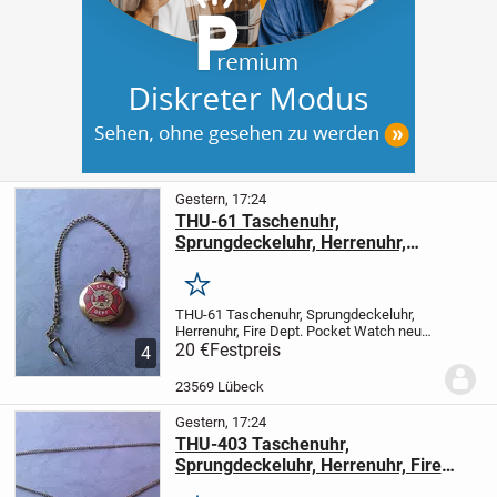
Gestern, 17:24
THU-61 Taschenuhr,
Sprungdeckeluhr, Herrenuhr,
Feuerwehr, Fire Dept. Pocket Watch
neu new
Merken
THU-61 Taschenuhr, Sprungdeckeluhr,
Herrenuhr, Fire Dept. Pocket Watch neu
new
20 €
vor Gebot oder Kauf, bitte die
Festpreis
4
Verfügbarkeit anfragen
Artikelzustand:
100% Neu Retro design
Material: Metall,...
23569 Lübeck
Gestern, 17:24
THU-403 Taschenuhr,
Sprungdeckeluhr, Herrenuhr, Fire
Fighter Watch, Uhr