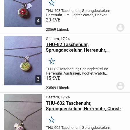
Merken
THU-403 Taschenuhr, Sprungdeckeluhr,
Herrenuhr, Fire Fighter Watch, Uhr
vor
Gebot oder Kauf, bitte die Verfügbarkeit
20 €
VB
4
anfragen
Artikelzustand: 100% Neu Retro
design
Material: Metall, Zinklegierung...
23569 Lübeck
Gestern, 17:24
THU-82 Taschenuhr,
Sprungdeckeluhr, Herrenuhr,
Australien, Pocket Watch, open Face
Merken
THU-82 Taschenuhr, Sprungdeckeluhr,
Herrenuhr, Australien, Pocket Watch,
open Face
15 €
VB
vor Gebot oder Kauf, bitte die
3
Verfügbarkeit anfragen
Artikelzustand:
100% Neu Retro design
Material: Metall,...
23569 Lübeck
Gestern, 17:24
THU-602 Taschenuhr,
Sprungdeckeluhr, Herrenuhr, Christ-
Erlöser-Kathedrale Moskau, neu
Merken
THU-602 Taschenuhr, Sprungdeckeluhr,