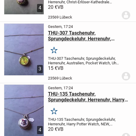
Herrenuhr, Christ-Erlöser-Kathedrale
Moskau
20 €
VB
vor Gebot oder Kauf, bitte die
4
Verfügbarkeit anfragen
Artikelzustand:
100% Neu Retro design
Material: Metall,...
23569 Lübeck
Gestern, 17:24
THU-307 Taschenuhr,
Sprungdeckeluhr, Herrenuhr,
Australien, Pocket Watch, Uhr neu
Merken
THU-307 Taschenuhr, Sprungdeckeluhr,
Herrenuhr, Australien, Pocket Watch, Uhr
neu
15 €
vor Gebot oder Kauf, bitte die
VB
3
Verfügbarkeit anfragen
Artikelzustand:
100% Neu Retro design
Material: Metall,...
23569 Lübeck
Gestern, 17:24
THU-135 Taschenuhr,
Sprungdeckeluhr, Herrenuhr, Harry
Potter Watch, NEW, neu
Merken
THU-135 Taschenuhr, Sprungdeckeluhr,
Herrenuhr, Harry Potter Watch, NEW,
neu
20 €
vor Gebot oder Kauf, bitte die
VB
4
Verfügbarkeit anfragen
Artikelzustand: