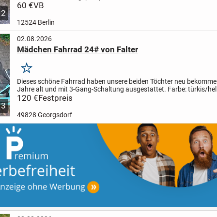
60 €
VB
2
12524 Berlin
02.08.2026
Mädchen Fahrrad 24# von Falter
Merken
Dieses schöne Fahrrad haben unsere beiden Töchter neu bekommen.
Jahre alt und mit 3-Gang-Schaltung ausgestattet. Farbe: türkis/hel
gibt's noch einen großen Korb für den Gepäckträg...
120 €
Festpreis
3
49828 Georgsdorf