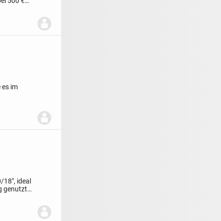
bei 500 €
e es im
/18", ideal
g genutzt