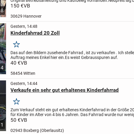
Original Betriebsanleitung und Kaufbeleg vorhanden.
Neupreis lag 
Rad ist 6 Jahre alt.Ist aber Tip Top in Ordnung.Nu...
150 €
VB
8
30629 Hannover
Gestern, 14:48
Kinderfahrrad 20 Zoll
Merken
Das auf den Bildern zusehende Fahrrad , ist zu verkaufen . Ich stell
Auftrag meines Enkel hier ein.
Es weist Gebrausspuren auf.
40 €
VB
4
58454 Witten
Gestern, 14:44
Verkaufe ein sehr gut erhaltenes Kinderfahrrad
Merken
Zum Verkauf steht ein gut erhaltenes Kinderfahrrad in der Größe 20
für Kinder im Alter von 4 bis 6 Jahren. Das Fahrrad wurde nur weni
und ist in einem sehr guten Zustand – perfekt...
50 €
VB
1
02943 Boxberg (Oberlausitz)