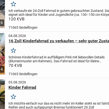
Merken
Ich verkaufe ein 24-Zoll Fahrrad in gutem gebrauchten Zustand. D
eignet sich ideal für Kinder und Jugendliche (ca. 130–150 cm Körp
24 Zoll Reifen (24 x 1,75)
120 €
VB
✅ 21-Gang-Schaltung...
6
71065 Sindelfingen
04.08.2026
16 Zoll Kinderfahrrad zu verkaufen – sehr guter Zust
Merken
Schönes Kinderfahrrad in auffälligem Pink mit liebevollen Details
(Blumenmuster am Rahmen). Das Fahrrad ist ideal für kleine
Fahrradfahrerinnen und eignet sich perfekt für die ersten selbststä
70 €
VB
4
71065 Sindelfingen
03.08.2026
Kinder Fahrrad
Merken
Ich möchte einfach nur das es nicht mehr im Keller steht es ist fahr
Reifen sind auch aufgepumpt Bremse funktioniert 20 Zoll