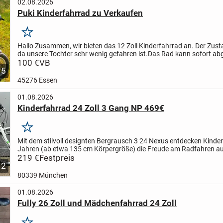
02.08.2026
Puki Kinderfahrrad zu Verkaufen
Merken
Hallo Zusammen,
wir bieten das 12 Zoll Kinderfahrrad an. Der Zusta
da unsere Tochter sehr wenig gefahren ist.
Das Rad kann sofort ab
werden in Essen - Steele
100 €
VB
VB 90,00 €
5
45276 Essen
01.08.2026
Kinderfahrrad 24 Zoll 3 Gang NP 469€
Merken
Mit dem stilvoll designten Bergrausch 3 24 Nexus entdecken Kinder
Jahren (ab etwa 135 cm Körpergröße) die Freude am Radfahren a
robusten und sicheren Kinderfahrrad.
219 €
Festpreis
Die langlebige...
12
80339 München
01.08.2026
Fully 26 Zoll und Mädchenfahrrad 24 Zoll