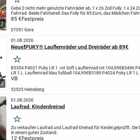
Merken
Gebe 2 nicht mehr genutzte Fahrräder ab, 1 x 26 Zoll Fully. 1 x 24 
Fahrrad. Beide Fahrbereit.Das Fully für 85 Euro, das Mädchen Fahr
Euro.
85 €
Festpreis
2
07551 Gera
01.08.2026
Neue❗PUKY® Lauflernräder und Dreiräder ab 89€
Merken
B3304 P4021 Puky LR 1 rot Soft Lauflernrad rot 104,95€B3496 P
LR 1 L Lauflernrad blau fußball 104,95€B3189 P4024 Puky LR 1 L
Lauflernrad rot 104,95€B3494 P4066 Puky LR 1 L Lauflernrad...
VB
12
52525 Heinsberg
01.08.2026
Laufrad, Kinderdreirad
Merken
Zu verkaufen Laufrad und Laufrad-Dreirad für Kinder,geprüfft. Die 
in einem guten Zustand.
12 €
Festpreis