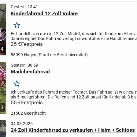
Gestern, 13:41
Kinderfahrrad 12 Zoll Volare
Merken
Es handelt sich um ein 12-Zoll-Modell, das sich für Kinder im Alter 
Jahren eignet.Das Fahrrad verfügt sowohl über eine Handbremse 
über eine Rücktrittbremse für maximale Sicherheit...
25 €
Festpreis
4
58099 Hagen (Stadt der FernUniversität)
Gestern, 06:59
Mädchenfahrrad
Merken
Ich verkaufe das Fahrrad meiner Tochter. Das Fahrrad ist wie neu, 
als 5 mal gefahren. Die Reifen sind 12 Zoll, passt für Kinder ab 3 bi
55 €
Festpreis
3
21502 Geesthacht
04.08.2026
24 Zoll Kinderfahrrad zu verkaufen + Helm + Schloss