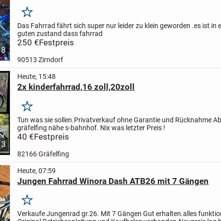
Merken
Das Fahrrad fährt sich super nur leider zu klein geworden .es ist in
guten zustand dass fahrrad
250 €
Festpreis
8
90513 Zirndorf
Heute, 15:48
2x kinderfahrrad,16 zoll,20zoll
Merken
Tun was sie sollen.
Privatverkauf ohne Garantie und Rücknahme Ab
gräfelfing nähe s-bahnhof.
Nix was letzter Preis !
40 €
Festpreis
3
82166 Gräfelfing
Heute, 07:59
Jungen Fahrrad Winora Dash ATB26 mit 7 Gängen
Merken
Verkaufe Jungenrad gr.26. Mit 7 Gängen
Gut erhalten.alles funktio