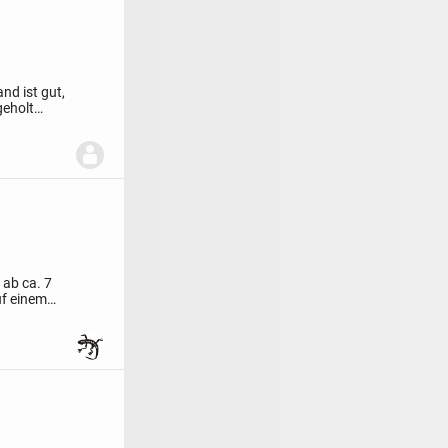
nd ist gut,
geholt
 ab ca. 7
uf einem