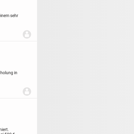
 einem sehr
holung in
niert.