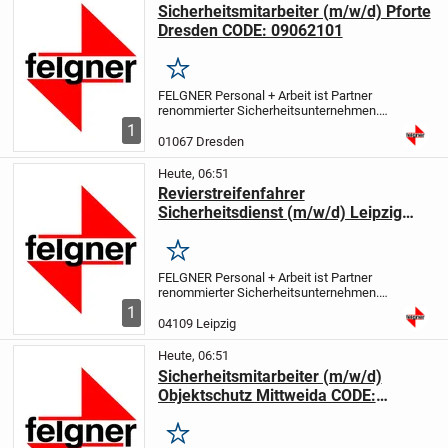
Sicherheitsmitarbeiter (m/w/d) Pforte
Dresden CODE: 09062101
Merken
FELGNER Personal + Arbeit ist Partner
renommierter Sicherheitsunternehmen.
Wir sind seit 25 Jahre erfolgreich im
1
Bereich Personalvermittlung tätig. Bei der
01067 Dresden
nachfolgenden Position handelt es sich
um...
Heute, 06:51
Revierstreifenfahrer
Sicherheitsdienst (m/w/d) Leipzig
CODE: 01112102
Merken
FELGNER Personal + Arbeit ist Partner
renommierter Sicherheitsunternehmen.
Wir sind seit 25 Jahre erfolgreich im
1
Bereich Personalvermittlung tätig. Bei der
04109 Leipzig
nachfolgenden Position handelt es sich
um...
Heute, 06:51
Sicherheitsmitarbeiter (m/w/d)
Objektschutz Mittweida CODE:
15102101
Merken