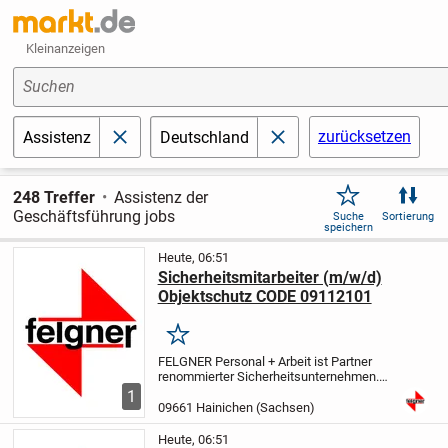
Kleinanzeigen
Suchen
zurücksetzen
Assistenz
Deutschland
schließen
schließen
248 Treffer
Assistenz der
Geschäftsführung jobs
Suche
Sortierung
speichern
Heute, 06:51
Sicherheitsmitarbeiter (m/w/d)
Objektschutz CODE 09112101
Merken
FELGNER Personal + Arbeit ist Partner
renommierter Sicherheitsunternehmen.
Wir sind seit 25 Jahre erfolgreich im
1
Bereich Personalvermittlung tätig. Bei der
09661 Hainichen (Sachsen)
nachfolgenden Position handelt es sich
um...
Heute, 06:51