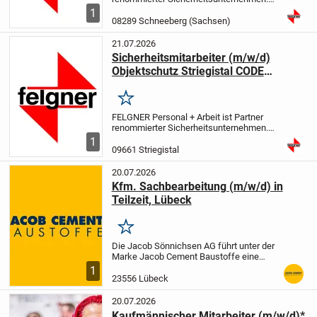
Wir sind seit 25 Jahre erfolgreich im
1
Bereich Personalvermittlung tätig. Bei der
08289 Schneeberg (Sachsen)
nachfolgenden Position handelt es sich
um...
21.07.2026
Sicherheitsmitarbeiter (m/w/d)
Objektschutz Striegistal CODE
15102101
Merken
FELGNER Personal + Arbeit ist Partner
renommierter Sicherheitsunternehmen.
Wir sind seit 25 Jahre erfolgreich im
1
Bereich Personalvermittlung tätig. Bei der
09661 Striegistal
nachfolgenden Position handelt es sich
um...
20.07.2026
Kfm. Sachbearbeitung (m/w/d) in
Teilzeit, Lübeck
Merken
Die Jacob Sönnichsen AG führt unter der
Marke Jacob Cement Baustoffe eine
große, inhabergeführte und
1
mittelständisch geprägte
23556 Lübeck
Unternehmensgruppe im Baustoff-
Fachhandel. Das leistungsfähige
20.07.2026
Unternehmen...
Kaufmännischer Mitarbeiter (m/w/d)*