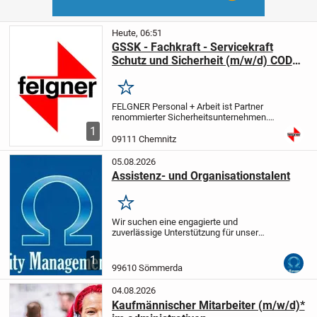
Heute, 06:51
GSSK - Fachkraft - Servicekraft
Schutz und Sicherheit (m/w/d) CODE:
20122201
Merken
FELGNER Personal + Arbeit ist Partner
renommierter Sicherheitsunternehmen.
Wir sind seit 25 Jahre erfolgreich im
1
Bereich Personalvermittlung tätig. Bei der
09111 Chemnitz
nachfolgenden Position handelt es sich
um...
05.08.2026
Assistenz- und Organisationstalent
Merken
Wir suchen eine engagierte und
zuverlässige Unterstützung für unser
Team, die als Assistenz der
Geschäftsführung mit Genauigkeit und
1
Organisationstalent überzeugt.
Wenn du
99610 Sömmerda
den Überblick behältst,...
04.08.2026
Kaufmännischer Mitarbeiter (m/w/d)*