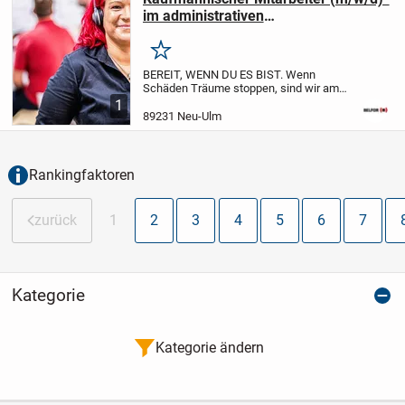
im administrativen
Schadenmanagement in Neu-Ulm
Merken
BEREIT, WENN DU ES BIST.
Wenn
Schäden Träume stoppen, sind wir am
Start. Wenn Brände Türen schließen,
1
drehen wir auf. Und wenn Bänder
89231 Neu-Ulm
stillstehen, setzen wir alle Hebel in
Bewegung. Wir sind der...
Rankingfaktoren
zurück
1
2
3
4
5
6
7
Kategorie
Kategorie ändern