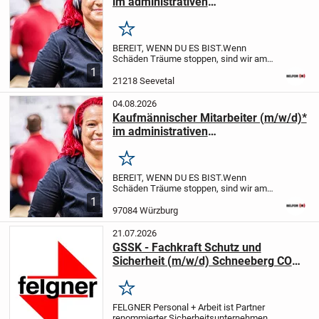
im administrativen
Schadenmanagement in Seevetal bei
Hamburg
Merken
BEREIT, WENN DU ES BIST.
Wenn
Schäden Träume stoppen, sind wir am
Start. Wenn Brände Türen schließen,
1
drehen wir auf. Und wenn Bänder
21218 Seevetal
stillstehen, setzen wir alle Hebel in
Bewegung. Wir sind der...
04.08.2026
Kaufmännischer Mitarbeiter (m/w/d)*
im administrativen
Schadenmanagement in Würzburg
Merken
BEREIT, WENN DU ES BIST.
Wenn
Schäden Träume stoppen, sind wir am
Start. Wenn Brände Türen schließen,
1
drehen wir auf. Und wenn Bänder
97084 Würzburg
stillstehen, setzen wir alle Hebel in
Bewegung. Wir sind der...
21.07.2026
GSSK - Fachkraft Schutz und
Sicherheit (m/w/d) Schneeberg CODE
29092201
Merken
FELGNER Personal + Arbeit ist Partner
renommierter Sicherheitsunternehmen.