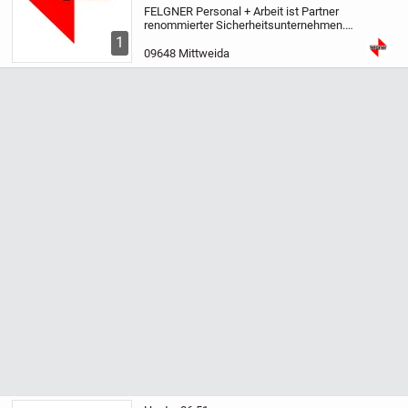
FELGNER Personal + Arbeit ist Partner
renommierter Sicherheitsunternehmen.
Wir sind seit 25 Jahre erfolgreich im
1
Bereich Personalvermittlung tätig. Bei der
09648 Mittweida
nachfolgenden Position handelt es sich
um...