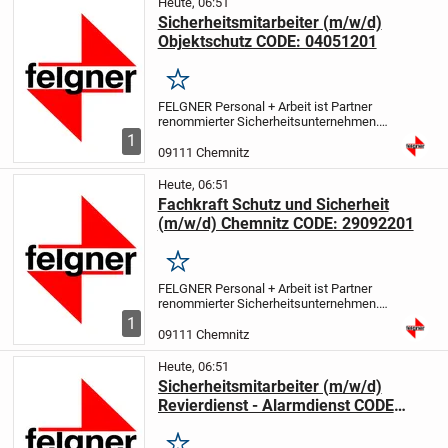
Heute, 06:51
Sicherheitsmitarbeiter (m/w/d)
Objektschutz CODE: 04051201
Merken
FELGNER Personal + Arbeit ist Partner
renommierter Sicherheitsunternehmen.
Wir sind seit 25 Jahre erfolgreich im
1
Bereich Personalvermittlung tätig. Bei der
09111 Chemnitz
nachfolgenden Position handelt es sich
um...
Heute, 06:51
Fachkraft Schutz und Sicherheit
(m/w/d) Chemnitz CODE: 29092201
Merken
FELGNER Personal + Arbeit ist Partner
renommierter Sicherheitsunternehmen.
Wir sind seit 25 Jahre erfolgreich im
1
Bereich Personalvermittlung tätig. Bei der
09111 Chemnitz
nachfolgenden Position handelt es sich
um...
Heute, 06:51
Sicherheitsmitarbeiter (m/w/d)
Revierdienst - Alarmdienst CODE
30092202