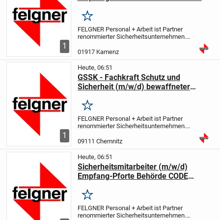
Merken
FELGNER Personal + Arbeit ist Partner
renommierter Sicherheitsunternehmen.
Wir sind seit 25 Jahre erfolgreich im
1
Bereich Personalvermittlung tätig. Bei der
01917 Kamenz
nachfolgenden Position handelt es sich
um...
Heute, 06:51
GSSK - Fachkraft Schutz und
Sicherheit (m/w/d) bewaffneter
Objektschutz CODE 24092101
Merken
FELGNER Personal + Arbeit ist Partner
renommierter Sicherheitsunternehmen.
Wir sind seit 25 Jahre erfolgreich im
1
Bereich Personalvermittlung tätig. Bei der
09111 Chemnitz
nachfolgenden Position handelt es sich
um...
Heute, 06:51
Sicherheitsmitarbeiter (m/w/d)
Empfang-Pforte Behörde CODE
02032101
Merken
FELGNER Personal + Arbeit ist Partner
renommierter Sicherheitsunternehmen.