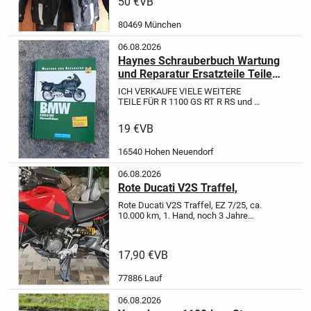
50 €
VB
wie M aus
Farbe: schwarz/grau
5
Taschen
waschbar
Protektoren an
80469 München
Ellbogen, Rücken &...
06.08.2026
Haynes Schrauberbuch Wartung
und Reparatur Ersatzteile Teile
BMW R 1100 1150 RT R GS RS S
ICH VERKAUFE VIELE WEITERE
TEILE FÜR R 1100 GS RT R RS und R
1150 RT GS R RS, z.B. Vorderrad,
ABS-Gerät, HAG, Bremssättel,
19 €
VB
Zündschloss, Tankschloss.... Bei
Interesse bitte anfragen!
Verkauft
16540 Hohen Neuendorf
wird...
06.08.2026
Rote Ducati V2S Traffel,
Rote Ducati V2S Traffel, EZ 7/25, ca.
10.000 km, 1. Hand, noch 3 Jahre
Werksgarantie, Um und Unfallfrei,
steht in 77886 Lauf in der
Garage,
17.900,--€ VB,
17,90 €
VB
77886 Lauf
06.08.2026