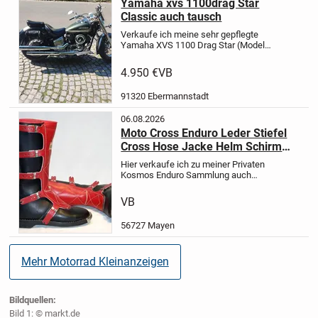
Yamaha xvs 1100drag Star
Classic auch tausch
Verkaufe ich meine sehr gepflegte
Yamaha XVS 1100 Drag Star (Modell
VP05) aus dem Jahr 2000. Mit
Kardanantrieb .Das Motorrad besitzt
4.950 €
VB
die edle 2-Farben-Lackierung in
Grün/Gold.Die Maschine befindet...
91320 Ebermannstadt
06.08.2026
Moto Cross Enduro Leder Stiefel
Cross Hose Jacke Helm Schirm
Handschuhe Nierenschutz Meine
Hier verkaufe ich zu meiner Privaten
Private Sammlung
Kosmos Enduro Sammlung auch
meine private einwandfreie
Bekleidung haltbare strabazierfähige
VB
echt Leder Cross Enduro Stiefel
Gaerne Hose Biggy T Shirt für...
56727 Mayen
Mehr Motorrad Kleinanzeigen
Bildquellen:
Bild 1: © markt.de