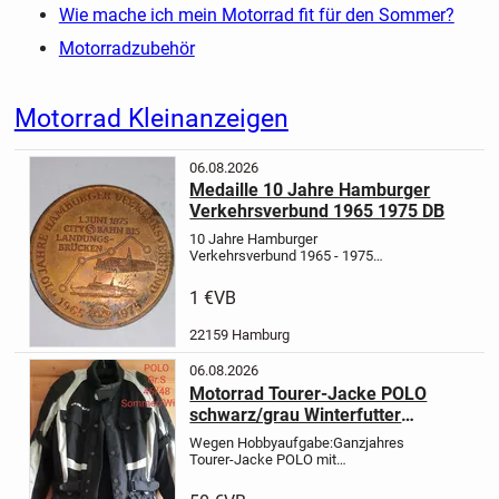
Wie mache ich mein Motorrad fit für den Sommer?
Motorradzubehör
Motorrad Kleinanzeigen
06.08.2026
Medaille 10 Jahre Hamburger
Verkehrsverbund 1965 1975 DB
10 Jahre Hamburger
Verkehrsverbund 1965 - 1975
Landungsbrücken Hamburg
Verkauf
einer seltene Medaille 10 Jahre
1 €
VB
Hamburger Verkehrsverbund,
Rückseite Freie und Hansestadt
22159 Hamburg
Hamburg
Aus dem Jahre...
06.08.2026
Motorrad Tourer-Jacke POLO
schwarz/grau Winterfutter
herausnehmbar
Wegen Hobbyaufgabe:
Ganzjahres
Tourer-Jacke POLO mit
herausnehmbaren
Protektoren
Größe:S (46/48) fällt eher