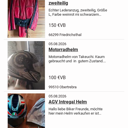
zweiteilig
Echter Lederanzug, zweiteilig, Größe
L, Farbe weinrot mi schwarzem
Streifen,(s.Foto) Jacke mit 2
Reißverschluss Brusttaschen und
150 €
VB
zwei innenliegenden Brusttaschen,
Jacke ist überlappend und wird mit...
66299 Friedrichsthal
05.08.2026
Motorradhelm
Motorradhelm von Takeuchi. Kaum
gebraucht und in gutem Zustand.
Größe S. Preis auf
Verhandlungsbasis.
100 €
VB
99510 Obertrebra
05.08.2026
AGV Intregal Helm
Hallo liebe Biker Freunde,
möchte
hier mein Helm verkaufen er ist
ungetragen es ist ein Senna Sound
System eingebaut von Louis der
Helm ist ebenfalls von dort.
Größe M