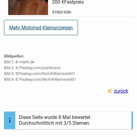
200 €
Festpreis
57 - 58
Verkaufe nur an...
51063 Köln
Mehr Motorrad Kleinanzeigen
Bildquellen:
Bild 1: © markt.de
Bild 2: © Pixabay.com/juanbosco
Bild 3: ©Pixabay.com/NickWilliamson601
Bild 4: © Pixabay.com/NickWilliamson601
zurück
Diese Seite wurde
8
Mal bewertet.
Durchschnittlich mit
3
/5 Sternen.