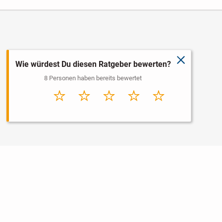
schließen
Wie würdest Du diesen Ratgeber bewerten?
8 Personen haben bereits bewertet
Sehr
Schlecht
Durchschnitt
Gut
Sehr gut
schlecht
Nutzungsbedingungen
Datenschutz
Barrierefreiheit
Impressum
Kontakt
Hilfe
Sicherheit
Jugendschutz
Login
Konto löschen
Premium buchen
Abo kündigen
Newsletter
Ratgeber
Regionen
Über uns
Jobs
Werbung
Widget erstellen
Facebook