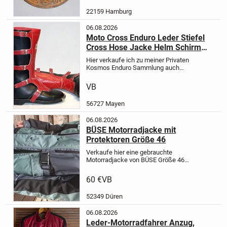
Rückseite Freie und Hansestadt
22159 Hamburg
Hamburg
Aus dem Jahre...
06.08.2026
Moto Cross Enduro Leder Stiefel
Cross Hose Jacke Helm Schirm
Handschuhe Nierenschutz Meine
Hier verkaufe ich zu meiner Privaten
Private Sammlung
Kosmos Enduro Sammlung auch
meine private einwandfreie
Bekleidung haltbare strabazierfähige
VB
echt Leder Cross Enduro Stiefel
Gaerne Hose Biggy T Shirt für...
56727 Mayen
06.08.2026
BÜSE Motorradjacke mit
Protektoren Größe 46
Verkaufe hier eine gebrauchte
Motorradjacke von BÜSE
Größe 46
mit Ellbogen- und Rückenprotektor
wind- und wasserdicht
guter Zustand
60 €
VB
52349 Düren
06.08.2026
Leder-Motorradfahrer Anzug,