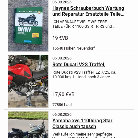
06.08.2026
Haynes Schrauberbuch Wartung
und Reparatur Ersatzteile Teile
BMW R 1100 1150 RT R GS RS S
ICH VERKAUFE VIELE WEITERE
TEILE FÜR R 1100 GS RT R RS und R
1150 RT GS R RS, z.B. Vorderrad,
ABS-Gerät, HAG, Bremssättel,
19 €
VB
Zündschloss, Tankschloss.... Bei
Interesse bitte anfragen!
Verkauft
16540 Hohen Neuendorf
wird...
06.08.2026
Rote Ducati V2S Traffel,
Rote Ducati V2S Traffel, EZ 7/25, ca.
10.000 km, 1. Hand, noch 3 Jahre
Werksgarantie, Um und Unfallfrei,
steht in 77886 Lauf in der
Garage,
17.900,--€ VB,
17,90 €
VB
77886 Lauf
06.08.2026
Yamaha xvs 1100drag Star
Classic auch tausch
Verkaufe ich meine sehr gepflegte