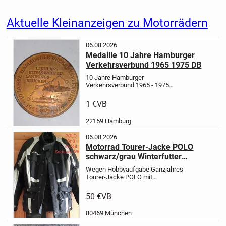
Aktuelle Kleinanzeigen zu Motorrädern
06.08.2026
Medaille 10 Jahre Hamburger
Verkehrsverbund 1965 1975 DB
10 Jahre Hamburger
Verkehrsverbund 1965 - 1975
Landungsbrücken Hamburg
Verkauf
einer seltene Medaille 10 Jahre
1 €
VB
Hamburger Verkehrsverbund,
Rückseite Freie und Hansestadt
22159 Hamburg
Hamburg
Aus dem Jahre...
06.08.2026
Motorrad Tourer-Jacke POLO
schwarz/grau Winterfutter
herausnehmbar
Wegen Hobbyaufgabe:
Ganzjahres
Tourer-Jacke POLO mit
herausnehmbaren
Protektoren
Größe:S (46/48) fällt eher
50 €
VB
wie M aus
Farbe: schwarz/grau
5
Taschen
waschbar
Protektoren an
80469 München
Ellbogen, Rücken &...