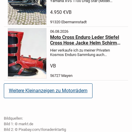
Yamaha XVS 1100 Drag Star (Modell
VP05) aus dem Jahr 2000. Mit
Kardanantrieb .Das Motorrad besitzt
4.950 €
VB
die edle 2-Farben-Lackierung in
Grün/Gold.Die Maschine befindet...
91320 Ebermannstadt
06.08.2026
Moto Cross Enduro Leder Stiefel
Cross Hose Jacke Helm Schirm
Handschuhe Nierenschutz Meine
Hier verkaufe ich zu meiner Privaten
Private Sammlung
Kosmos Enduro Sammlung auch
meine private einwandfreie
Bekleidung haltbare strabazierfähige
VB
echt Leder Cross Enduro Stiefel
Gaerne Hose Biggy T Shirt für...
56727 Mayen
Weitere Kleinanzeigen zu Motorrädern
Bildquellen:
Bild 1: © markt.de
Bild 2: © Pixabay.com/Ilonadenktartig