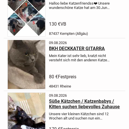
Halloo liebe Katzenfriendss❤️ Unsere
wunderschöne Katze hat am 30.Juni
ihr wundervollen Babys geboren 🫶 Es
sind insgesamt 5🥰 Alle kitten
werden erst ab 12 wochen abgeben,
130 €
VB
Ende September Anfang...
87437 Kempten (Allgäu)
09.08.2026
BKH DECKKATER GITARRA
Mein Kater ist sehr lieb, kratzt nicht
versteht sich mit den anderen Katzen
sehr gut. Sie können ihre Katze zu
uns bringen. Ihre Katze bleibt 4-5
Tagen bei uns, falls es bei der ersten
80 €
Festpreis
Deckung nicht...
48431 Rheine
09.08.2026
Süße Kätzchen / Katzenbabys /
Kitten suchen liebevolles Zuhause
Unsere vier kleinen Kätzchen sind 12
Wochen alt und suchen nun ein
liebevolles neues Zuhause.
Die Kitten
sind aufgeweckt, neugierig und