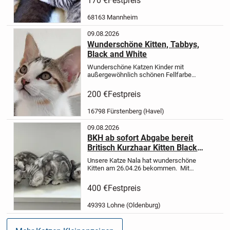
170 €
Festpreis
verspielt, genießen aber genauso
gerne ihre Streicheleinheiten....
68163 Mannheim
09.08.2026
Wunderschöne Kitten, Tabbys,
Black and White
Wunderschöne Katzen Kinder mit
außergewöhnlich schönen Fellfarben
suchen ab sofort ihr neues zu Hause.
Da sie im Haushalt sozialisiert
200 €
Festpreis
wurden, sind sie allesamt stubenrein,
neugierig und lieben die...
16798 Fürstenberg (Havel)
09.08.2026
BKH ab sofort Abgabe bereit
Britisch Kurzhaar Kitten Black
Silver Tabby
Unsere Katze Nala hat wunderschöne
Kitten am 26.04.26 bekommen.
Mit
12 Wochen, ab dem 26.07.26 können
die Kleinen in ihr neues Zuhause
2
400 €
Festpreis
Mädchen ist noch frei
2 Junges sind
noch frei
Die...
49393 Lohne (Oldenburg)