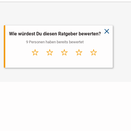
schließen
Wie würdest Du diesen Ratgeber bewerten?
9 Personen haben bereits bewertet
Sehr
Schlecht
Durchschnitt
Gut
Sehr gut
schlecht
Nutzungsbedingungen
Datenschutz
Barrierefreiheit
Impressum
Kontakt
Hilfe
Sicherheit
Jugendschutz
Login
Konto löschen
Premium buchen
Abo kündigen
Newsletter
Ratgeber
Regionen
Über uns
Jobs
Werbung
Widget erstellen
Facebook