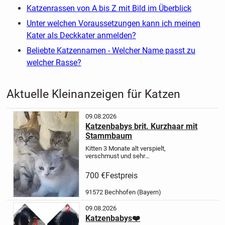
Katzenrassen von A bis Z mit Bild im Überblick
Unter welchen Voraussetzungen kann ich meinen
Kater als Deckkater anmelden?
Beliebte Katzennamen - Welcher Name passt zu
welcher Rasse?
Aktuelle Kleinanzeigen für Katzen
09.08.2026
Katzenbabys brit. Kurzhaar mit
Stammbaum
Kitten 3 Monate alt verspielt,
verschmust und sehr
menschenbezogen ab sofort in gute
Hände abzugeben.
2 fach
700 €
Festpreis
geimpft
Mehrfach
entwurmt
Tierärztlich
91572 Bechhofen (Bayern)
untersucht
Geschipt
Stubenrein und
futterfest
L...
09.08.2026
Katzenbabys❤️