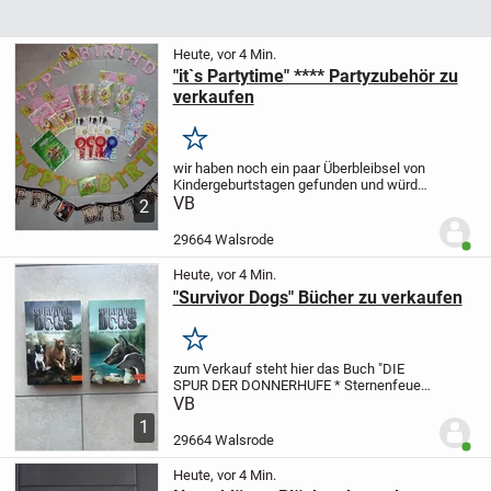
Heute, vor 4 Min.
"it`s Partytime" **** Partyzubehör zu
verkaufen
Merken
wir haben noch ein paar Überbleibsel von
Kindergeburtstagen gefunden und würden
diese nun gerne abgeben, da wir sie nicht
VB
2
mehr brauchen...
anzubieten haben wir...
-
"Happy Birthday" Girlanden von...
29664 Walsrode
Benut
Heute, vor 4 Min.
"Survivor Dogs" Bücher zu verkaufen
Merken
zum Verkauf steht hier das Buch
"DIE
SPUR DER DONNERHUFE * Sternenfeuer"
von Kathryn Lasky.
Das Buch wurde leider
VB
nicht gelesen und ist wie neu.
Abzuholen
1
in Walsrode! KEIN Versand!
29664 Walsrode
Benut
(AUSNAHMSLOS!)...
Heute, vor 4 Min.