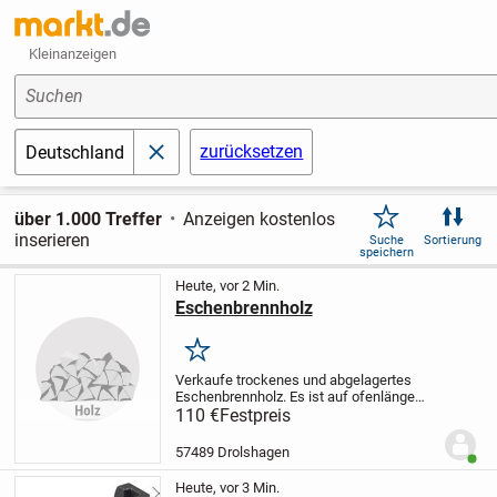
Kleinanzeigen
Suchen
zurücksetzen
Deutschland
schließen
über 1.000 Treffer
Anzeigen kostenlos
inserieren
Suche
Sortierung
speichern
Heute, vor 2 Min.
Eschenbrennholz
Merken
Verkaufe trockenes und abgelagertes
Eschenbrennholz. Es ist auf ofenlänge
(33cm) geschnitten und gespalten.
Stm
110 €
Festpreis
110,00 €
Zu erfragen: Tel 0175/9852185
57489 Drolshagen
Benut
Heute, vor 3 Min.