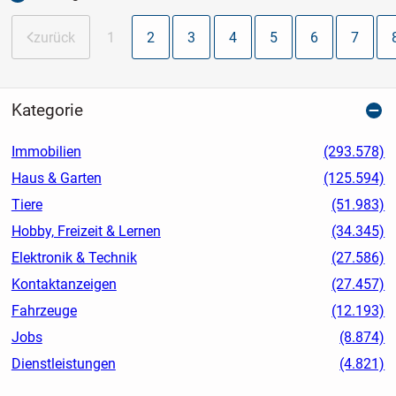
zurück
1
2
3
4
5
6
7
Kategorie
Immobilien
(293.578)
Haus & Garten
(125.594)
Tiere
(51.983)
Hobby, Freizeit & Lernen
(34.345)
Elektronik & Technik
(27.586)
Kontaktanzeigen
(27.457)
Fahrzeuge
(12.193)
Jobs
(8.874)
Dienstleistungen
(4.821)