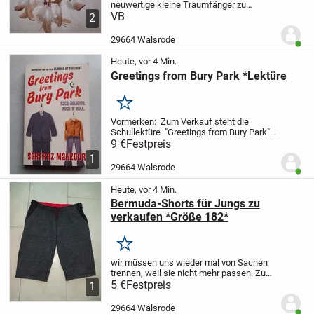
neuwertige kleine Traumfänger
zu
verkaufen.
VB
Schöne Traumfänger mit
2
Federn.
Macht gerne einen (realistischen,
unverbindlichen) Preisvorschlag.
Nur
29664 Walsrode
Benut
Abholung!...
Heute, vor 4 Min.
Greetings from Bury Park *Lektüre
Merken
Vormerken:
Zum Verkauf steht die
Schullektüre
"Greetings from Bury Park"
ISBN: 978-1-5266-5905-7
Das Buch ist
9 €
Festpreis
neu / neuwertig, da es im Unterricht doch
1
nicht so genutzt worden ist wie
29664 Walsrode
Benut
gedacht. ...
Heute, vor 4 Min.
Bermuda-Shorts für Jungs zu
verkaufen *Größe 182*
Merken
wir müssen uns wieder mal von Sachen
trennen, weil sie nicht mehr passen.
Zum
Verkauf steht hier eine
5 €
Festpreis
Bermuda-Shorts
1
in der Größe 182.
Getragen, aber in einem
sehr guten Zustand und bereit für...
29664 Walsrode
Benut