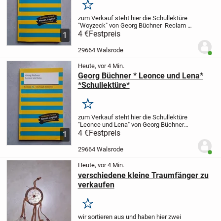
Merken
zum Verkauf steht hier die Schullektüre
"Woyzeck" von Georg Büchner
Reclam XL
Text und Kontext
4 €
Festpreis
ISBN: 978-3-15-016101-
1
2
Das Buch wurde einmal gelesen, ist
aber in einem neuwertigen Zustand.
29664 Walsrode
Benut
Keine...
Heute, vor 4 Min.
Georg Büchner * Leonce und Lena*
*Schullektüre*
Merken
zum Verkauf steht hier die Schullektüre
"Leonce und Lena" von Georg Büchner
Reclam XL Text und Kontext
4 €
Festpreis
ISBN: 978-3-
1
15-016134-0
Das Buch wurde einmal
gelesen, ist aber in einem neuwertigen
29664 Walsrode
Benut
Zustand....
Heute, vor 4 Min.
verschiedene kleine Traumfänger zu
verkaufen
Merken
wir sortieren aus und haben hier zwei