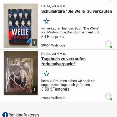
Heute, vor 4 Min.
Schullektüre "Die Welle" zu verkaufen
Merken
wir verkaufen hier das Buch
"Die Welle"
von Morton Rhue.
Das Buch ist neu!
ISBN:
978-3-473-58008-8
Keine kaputten oder
8 €
Festpreis
beschriebenen Seiten. Das Buch ist
1
neu!
Nur Abholung in Walsrode! Kein...
29664 Walsrode
Benut
Heute, vor 4 Min.
Tagebuch zu verkaufen
*originalverpackt*
Merken
beim Aufträumen haben wir noch ein
ungenutztes Tagebuch gefunden,
welches weiterziehen darf.
3,50 €
Festpreis
Somit
1
verkaufen wir hier ein
ungenutztes
Tagebuch, mit Schloss und Schlüssel.
29664 Walsrode
Benut
Noch originalverpackt....
Rankingfaktoren