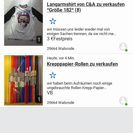
Langarmshirt von C&A zu verkaufen
*Größe 182* (8)
Merken
wir müssen uns leider wieder mal von
einigen Sachen trennen, da sie nicht mehr
passen.
3 €
Festpreis
Zum Verkauf steht hier ein
1
Langarmshirt von "Homestate"
für den
jungen Mann.
Größe 182
Gerne
29664 Walsrode
Benut
getragen,...
Heute, vor 4 Min.
Krepppapier-Rollen zu verkaufen
Merken
wir haben beim Aufräumen noch einige
ungebrauchte Rollen Krepp-Papier
gefunden. Da wir diese wahrscheinlich
VB
eher so schnell nicht brauchen suchen
1
sie auf diesem Wege jemanden, der
29664 Walsrode
Benut
gerne und viel mit...