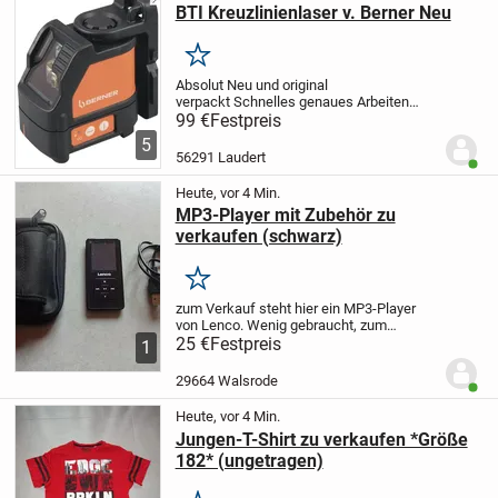
BTI Kreuzlinienlaser v. Berner Neu
Merken
Absolut Neu und original
verpackt
Schnelles genaues Arbeiten
beim
Fliesenlegen
Bilderaufhängen
Möbelmontiere
99 €
Festpreis
Stativ
Versandkosten betragen 6 Euro
5
oder Abholung
56291 Laudert
Benut
Heute, vor 4 Min.
MP3-Player mit Zubehör zu
verkaufen (schwarz)
Merken
zum Verkauf steht hier ein MP3-Player
von Lenco.
Wenig gebraucht, zum
Rumliegen zu schade.
25 €
Festpreis
Mit dabei:
-
1
Aufbewahrungstasche
- Ladekabel
Die
Bedienung ist einfach / selbstverklärend.
29664 Walsrode
Benut
Es gibt...
Heute, vor 4 Min.
Jungen-T-Shirt zu verkaufen *Größe
182* (ungetragen)