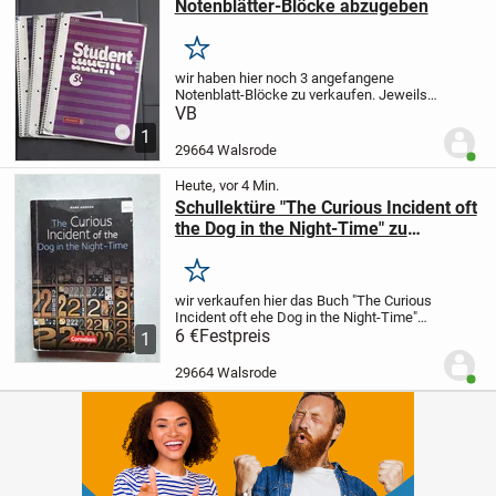
Notenblätter-Blöcke abzugeben
Merken
wir haben hier noch 3 angefangene
Notenblatt-Blöcke zu verkaufen.
Jeweils
nur ein paar wenige Seiten davon genutzt.
VB
Ansonsten top in Ordnung.
Preis bitte per
1
Nachricht erfragen.
Nur Abholung!...
29664 Walsrode
Benut
Heute, vor 4 Min.
Schullektüre "The Curious Incident oft
the Dog in the Night-Time" zu
verkaufen
Merken
wir verkaufen hier das Buch
"The Curious
Incident oft ehe Dog in the Night-Time"
von Mark Haddon.
6 €
Festpreis
Das Buch wurde einmal
1
gelesen, ist aber in einem sehr guten
Zustand.
ISBN: 978-3-6-031117-0
Keine...
29664 Walsrode
Benut