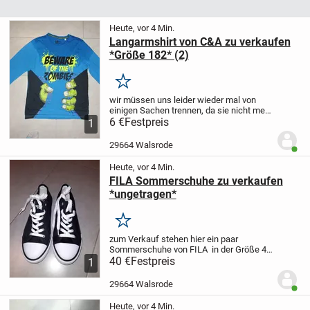
Heute, vor 4 Min.
Langarmshirt von C&A zu verkaufen
*Größe 182* (2)
Merken
wir müssen uns leider wieder mal von
einigen Sachen trennen, da sie nicht mehr
passen.
6 €
Festpreis
Zum Verkauf steht hier ein
1
Langarmshirt von here&there /
DLOAD/TECH
für den jungen Mann.
29664 Walsrode
Benut
Größe 182
...
Heute, vor 4 Min.
FILA Sommerschuhe zu verkaufen
*ungetragen*
Merken
zum Verkauf stehen hier ein paar
Sommerschuhe von FILA
in der Größe 40.
Die Schuhe sind ungetragen. Etikett ist
40 €
Festpreis
1
auch noch dran.
Nur Abholung! KEIN
Versand! (AUSNAHMSLOS!)
Der Verkauf
29664 Walsrode
Benut
erfolgt...
Heute, vor 4 Min.