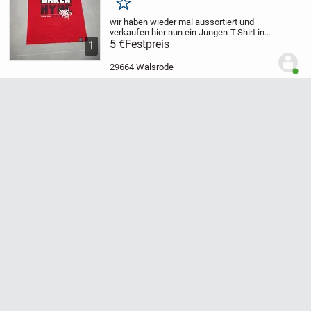
Merken
wir haben wieder mal aussortiert und
verkaufen hier nun
ein Jungen-T-Shirt in
der
5 €
Größe 182
Festpreis
Das T-Shirt wurde leider nie
1
getragen.
Nur Abholung! Kein Versand!
(AUSNAHMSLOS!)
Der Verkauf erfolgt...
29664 Walsrode
Benut