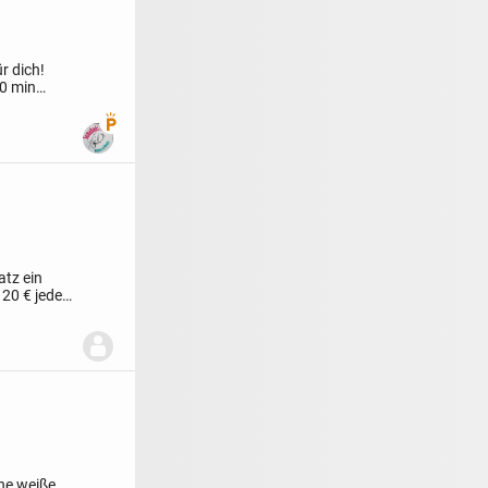
r dich!
90 min
Premium Benutzer
tz ein
20 € jeder
ne weiße