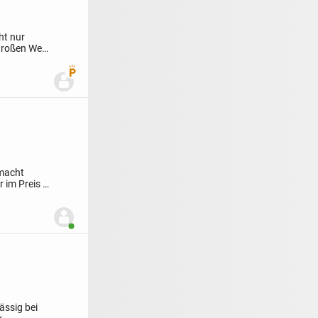
cht nur
großen Wert
Premium Benutzer
 macht
r im Preis –
Benutzer ist online
ässig bei