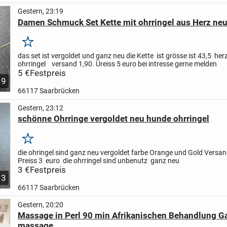
Gestern, 23:19
Damen Schmuck Set Kette mit ohrringel aus Herz ne
Merken
das set ist vergoldet und ganz neu die Kette ist grösse ist 43,5 her
ohrringel versand 1,90. Üreiss 5 euro bei intresse gerne melden
5 €
Festpreis
9
66117 Saarbrücken
Gestern, 23:12
schönne Ohrringe vergoldet neu hunde ohrringel
Merken
die ohringel sind ganz neu vergoldet farbe Orange und Gold Versan
Preiss 3 euro die ohrringel sind unbenutz ganz neu
3 €
Festpreis
3
66117 Saarbrücken
Gestern, 20:20
Massage in Perl 90 min Afrikanischen Behandlung G
massage