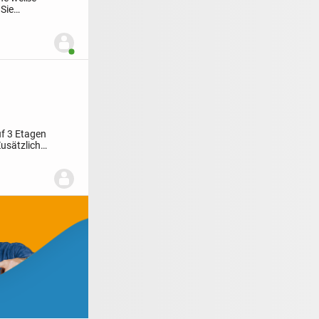
Sie
Benutzer ist online
uf 3 Etagen
usätzlich