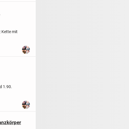
u
z Kette mit
d 1.90.
anzkörper