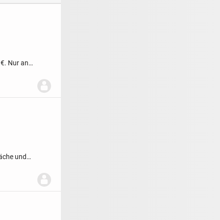
€. Nur an
läche und