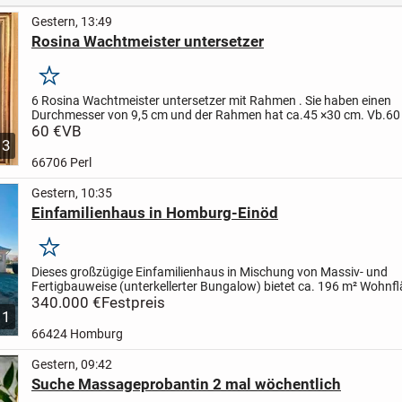
Gestern, 13:49
Rosina Wachtmeister untersetzer
Merken
6 Rosina Wachtmeister untersetzer mit Rahmen . Sie haben einen
Durchmesser von 9,5 cm und der Rahmen hat ca.45 ×30 cm. Vb.60 
selbstabholer
60 €
VB
3
66706 Perl
Gestern, 10:35
Einfamilienhaus in Homburg-Einöd
Merken
Dieses großzügige Einfamilienhaus in Mischung von Massiv- und
Fertigbauweise (unterkellerter Bungalow) bietet ca. 196 m² Wohnf
befindet sich auf einem weitläufigen, liebevoll angelegten...
340.000 €
Festpreis
1
66424 Homburg
Gestern, 09:42
Suche Massageprobantin 2 mal wöchentlich