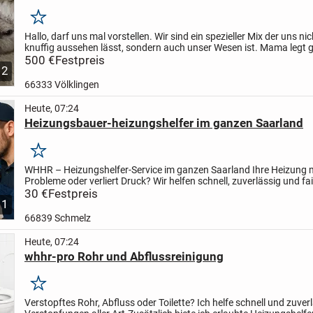
Merken
Hallo, darf uns mal vorstellen. Wir sind ein spezieller Mix der uns ni
knuffig aussehen lässt, sondern auch unser Wesen ist. Mama legt 
auf Anstand deswegen kratzen wir nur an...
500 €
Festpreis
12
66333 Völklingen
Heute, 07:24
Heizungsbauer-heizungshelfer im ganzen Saarland
Merken
WHHR – Heizungshelfer-Service im ganzen Saarland
Ihre Heizung
Probleme oder verliert Druck?
Wir helfen schnell, zuverlässig und fai
ganz ohne Brennereinstellung oder Eingriff in...
30 €
Festpreis
1
66839 Schmelz
Heute, 07:24
whhr-pro Rohr und Abflussreinigung
Merken
Verstopftes Rohr, Abfluss oder Toilette? Ich helfe schnell und zuverl