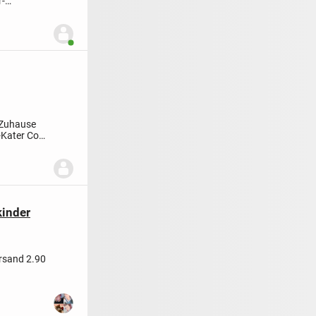
r-
Benutzer ist online
-Zuhause
-Kater Coco
kinder
ersand 2.90