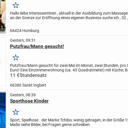
Merken
Hallo liebe Interessentinen , aktuell in der Ausbildung zum Massag
an der Grenze zur Eröffnung eines eigenen Business
suche ich , 32 
Fitness Trainer und Sportlehrer und meine...
1
66424 Homburg
Gestern, 09:31
Putzfrau/Mann gesucht!
Merken
Putzfrau/Mann gesucht für zwei Mal im Monat, zwei Stunden, pro 
Euro! Eine Einzimmerwohnung (ca. 45 Quadratmeter) mit Küche, Ba
und Bad!
11 €
Stundensatz
66386 Sankt Ingbert
Gestern, 08:39
Sporthose Kinder
Merken
Sport, Spielhose.. der Marke Tchibo, wenig getragen, in der Größe 
Maße siehe Bilder, bei Fragen gerne schreiben