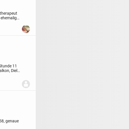
etherapeut
, ehemaliger
Stunde 11
lkon, Diele
158, genaue