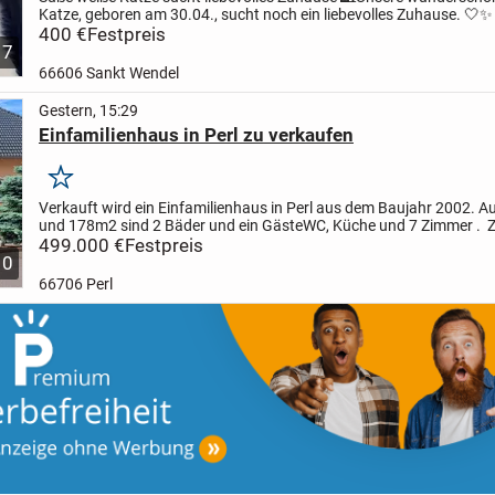
Katze, geboren am 30.04., sucht noch ein liebevolles Zuhause. 🤍
✨ 
ist:
400 €
vollständig entwöhnt
Festpreis
frisst selbstständig Nass- und...
7
66606 Sankt Wendel
Gestern, 15:29
Einfamilienhaus in Perl zu verkaufen
Merken
Verkauft wird ein Einfamilienhaus in Perl aus dem Baujahr 2002. A
und 178m2 sind 2 Bäder und ein GästeWC, Küche und 7 Zimmer . Z
noch 1 begehbarer Kleiderschrank, 2 Abstellkammern...
499.000 €
Festpreis
10
66706 Perl