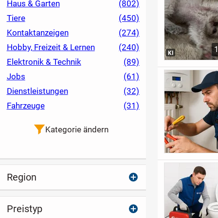
Haus & Garten
(802)
Tiere
(450)
Kontaktanzeigen
(274)
Hobby, Freizeit & Lernen
(240)
KI
Elektronik & Technik
(89)
Jobs
(61)
Dienstleistungen
(32)
Fahrzeuge
(31)
Kategorie ändern
Region
Preistyp