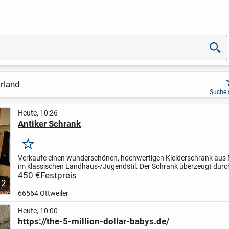
arland
Suche 
Heute, 10:26
Antiker Schrank
Merken
Verkaufe einen wunderschönen, hochwertigen Kleiderschrank aus
im klassischen Landhaus-/Jugendstil. Der Schrank überzeugt durc
warme Holzfarbe, die dekorativen Intarsien sowie den...
450 €
Festpreis
2
66564 Ottweiler
Heute, 10:00
https://the-5-million-dollar-babys.de/