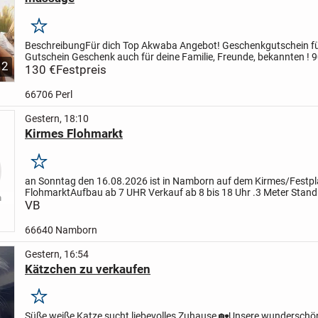
Merken
Beschreibung
Für dich Top Akwaba Angebot! Geschenkgutschein fü
Gutschein Geschenk auch für deine Familie, Freunde, bekannten ! 
2
130€
130 €
Afrikanischen Behandlung Ganzkörper massage +...
Festpreis
66706 Perl
Gestern, 18:10
Kirmes Flohmarkt
Merken
an Sonntag den 16.08.2026 ist in Namborn auf dem Kirmes/Festpla
Flohmarkt
Aufbau ab 7 UHR Verkauf ab 8 bis 18 Uhr .3 Meter Stand 
weitere Meter 5€
VB
Jeder kann mitmachen
66640 Namborn
Gestern, 16:54
Kätzchen zu verkaufen
Merken
Süße weiße Katze sucht liebevolles Zuhause 🏡
Unsere wunderschö