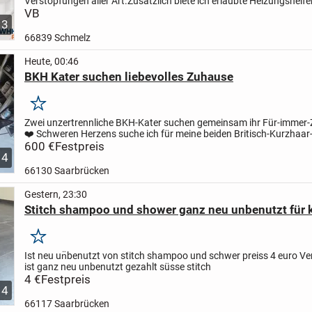
Verstopfungen aller Art.
Zusätzlich biete ich erlaubte Heizungshelfe
Tätigkeiten an, wie z. B. Sichtprüfung der Anlage,...
VB
3
66839 Schmelz
Heute, 00:46
BKH Kater suchen liebevolles Zuhause
Merken
Zwei unzertrennliche BKH-Kater suchen gemeinsam ihr Für-immer
❤️
Schweren Herzens suche ich für meine beiden Britisch-Kurzhaar
und Kairo ein liebevolles Zuhause auf Lebenszeit....
600 €
Festpreis
4
66130 Saarbrücken
Gestern, 23:30
Stitch shampoo und shower ganz neu unbenutzt für 
Merken
Ist neu un̈benutzt von stitch shampoo und schwer preiss 4 euro V
ist ganz neu unbenutzt gezahlt süsse stitch
4 €
Festpreis
4
66117 Saarbrücken