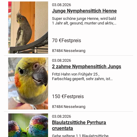
03.08.2026
Junge Nymphensittich Henne
Super schöne junge Henne, wird bald
1 Jahr alt, gesund, munter und aktiv,
sucht neue Gesellschaft, gerne auch
in Voliere, guter Flieger.
ist noch nicht
zahm, aber nicht sehr ängstlich,
70 €
Festpreis
kommt für...
87484 Nesselwang
03.08.2026
2 zahme Nymphensittich Jungs
Fritzi Hahn von Frühjahr 25 ,
Farbschlag geperlt, sehr zahm, ist
sehr gerne bei seinen Menschen und
gerne überall dabei, sehr aktiv, sehr
verträglich, pfeift Melodien,
Charlie ca
150 €
Festpreis
5 Jahre alt, Farbe...
87484 Nesselwang
03.08.2026
Blaulatzsittiche Pyrrhura
cruentata
Gebe seltene 1,1 Blaulatzsittiche,