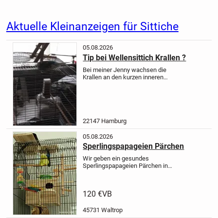
Aktuelle Kleinanzeigen für Sittiche
05.08.2026
Tip bei Wellensittich Krallen ?
Bei meiner Jenny wachsen die
Krallen an den kurzen inneren
hinteren erst nach unten, dann im
Bogen zur Seite.
Leider lässt sie sich
nicht anfassen, meistens macht sie
es selber, nur diese merkt sie...
22147 Hamburg
05.08.2026
Sperlingspapageien Pärchen
Wir geben ein gesundes
Sperlingspapageien Pärchen in
liebevolle Hände ab.
Die beiden sind
sehr aktiv, gesund und klettern gerne.
Abgabe erfolgt nur zusammen als
120 €
VB
Paar.
Preis: 120 € für das Paar.
Nur...
45731 Waltrop