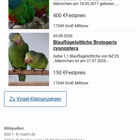
Männchen am 18.05.2017 geboren ,
Ring offen ; Weibchen 1.12.2017
geboren , geschlossen beringt , mit
400 €
Festpreis
gelber Citesbescheinigung ,DNA-
bestimmt,Blutsfremd, Herkunftsna...
17349 Groß Miltzow
03.08.2026
Blauflügelsittiche Brotogeris
cyanoptera
Gebe 1,1 Blauflügelsittiche von NZ'25
, Männchen ist am 27.07.2025
geboren, Weibchen ist am 22.07.2025
geboren ,geschlossen BNA beringt,
150 €
Festpreis
DNA-bestimmt, Geschwister,
Herkunftsnachweis, aus
17349 Groß Miltzow
Volierenhaltu...
Zu Vogel-Kleinanzeigen
Bildquellen:
Bild 1: © markt.de