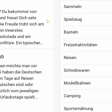
Sammeln
n? Du bekommst von
nd freust Dich sehr
Spielzeug
ie Freude trübt sich am
in Innerstes
Basteln
chokolade und ein
fitüre. Ein typischer...
Freizeitaktivitäten
ub
Reisen
gen möchte man vor
Schreibwaren
15 haben die Deutschen
n Tage auf Reisen
Modellbahnen
eutschen sind sehr
ürlich vom jeweiligen
Camping
Urlaubstage spielt...
Sporternährung