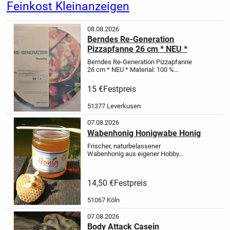
Feinkost Kleinanzeigen
08.08.2026
Berndes Re-Generation
Pizzapfanne 26 cm * NEU *
Berndes Re-Generation Pizzapfanne
26 cm * NEU *
Material: 100 %
recyceltes Aluminium aus Post-
Consumer-Dosen.
Beschichtung:
15 €
Festpreis
Graue Antihaftversiegelung, die
PFOA-frei ist.
Hitzebeständigkeit:
...
51377 Leverkusen
07.08.2026
Wabenhonig Honigwabe Honig
Frischer, naturbelassener
Wabenhonig aus eigener Hobby
Imkerei.
Ohne Mittelwand:
17.50€/Kg
Mit Mittelwand: 14.50€/Kg
Abholung: Köln Holweide. Parken ist
14,50 €
Festpreis
vor der Tür möglich.
Bei Interesse...
51067 Köln
07.08.2026
Body Attack Casein