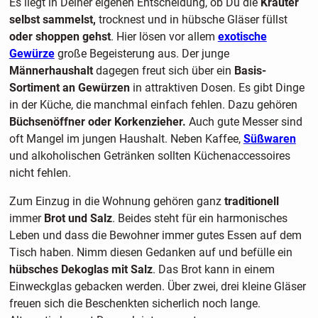
Es liegt in Deiner eigenen Entscheidung, ob Du die
Kräuter
selbst sammelst,
trocknest und in hübsche Gläser füllst
oder shoppen gehst
. Hier lösen vor allem
exotische
Gewürze
große Begeisterung aus. Der junge
Männerhaushalt
dagegen freut sich über ein
Basis-
Sortiment an Gewürzen
in attraktiven Dosen. Es gibt Dinge
in der Küche, die manchmal einfach fehlen. Dazu gehören
Büchsenöffner oder Korkenzieher.
Auch gute Messer sind
oft Mangel im jungen Haushalt. Neben Kaffee,
Süßwaren
und alkoholischen Getränken sollten Küchenaccessoires
nicht fehlen.
Zum Einzug in die Wohnung gehören ganz
traditionell
immer
Brot und Salz
. Beides steht für ein harmonisches
Leben und dass die Bewohner immer gutes Essen auf dem
Tisch haben. Nimm diesen Gedanken auf und befülle ein
hübsches Dekoglas mit Salz
. Das Brot kann in einem
Einweckglas gebacken werden. Über zwei, drei kleine Gläser
freuen sich die Beschenkten sicherlich noch lange.