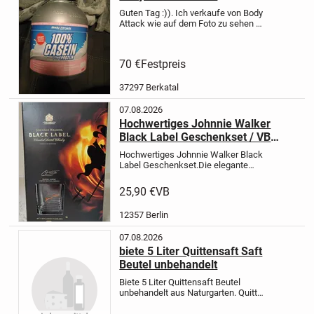
Guten Tag :)).
Ich verkaufe von Body
Attack wie auf dem Foto zu sehen 💯
% Casein Protein Pulver.
Es ist zu &
unbenutzt. Es ist Versiegelt.
Habe
ausversehen 2 von Bestellt.
Da mir
70 €
Festpreis
der Geschmack...
37297 Berkatal
07.08.2026
Hochwertiges Johnnie Walker
Black Label Geschenkset / VB
25,90 €
Hochwertiges Johnnie Walker Black
Label Geschenkset.
Die elegante
schwarze Verpackung enthält eine
Flasche des 12 Jahre alten Blended
25,90 €
VB
Scotch Whiskys, sowie 2 org.
Johnnie Walker Whisky-Gläser.
Die...
12357 Berlin
07.08.2026
biete 5 Liter Quittensaft Saft
Beutel unbehandelt
Biete 5 Liter Quittensaft Beutel
unbehandelt aus Naturgarten.
Quitten
sind sehr gesund.
Super zum Trinken,
für Gelee, Quittenbrot, Likör usw.
Kein