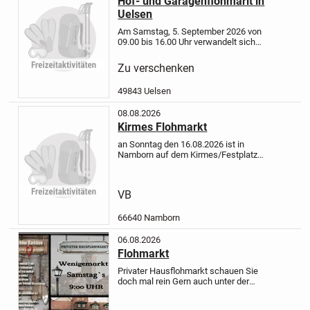
Hof- und Garagenflohmarlt in
Uelsen
Am Samstag, 5. September 2026 von
09.00 bis 16.00 Uhr verwandelt sich
der Ortsteil Waterfall in Uelsen zum
sechsten Mal in ein buntes
Zu verschenken
Flohmarktparadies.
Auf der eigenen
Auffahrt, im Vorgarten oder auf...
49843 Uelsen
08.08.2026
Kirmes Flohmarkt
an Sonntag den 16.08.2026 ist in
Namborn auf dem Kirmes/Festplatz
ein Flohmarkt
Aufbau ab 7 UHR
Verkauf ab 8 bis 18 Uhr .3 Meter
Stand 20 € jeder weitere Meter
VB
5€
Jeder kann mitmachen
66640 Namborn
06.08.2026
Flohmarkt
Privater Hausflohmarkt
schauen Sie
doch mal rein
Gern auch unter der
Woche...
Raritäten, Porzellan, Vasen,
retro Raritäten
Schöne qualitav