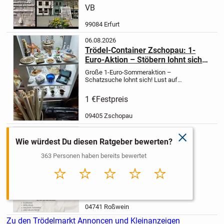
hochwertige Jacken &
VB
Mäntel
Taschen
Puppen
Woll...
99084 Erfurt
06.08.2026
Trödel-Container Zschopau: 1-
Euro-Aktion – Stöbern lohnt sich!
Von Pokemon bis Antik!
Große 1-Euro-Sommeraktion –
Schatzsuche lohnt sich!
Lust auf
Stöbern?
Bei mir kostet im Container
jedes Teil nur 1 Euro – ganz egal was!
1 €
Festpreis
Ob Haushaltswaren, Gläser, Vasen,
Deko, DDR-Artikel,...
09405 Zschopau
05.08.2026
schließen
Wie würdest Du diesen Ratgeber bewerten?
Flohmarkt am 22.08.2026
Strassenflohmarkt auf der Nossener
363 Personen haben bereits bewertet
Straße in Rosswein am 22. August
2026 von 10.00 bis 16.00 Uhr! Für
Speisen und Getränke ist
selbstverständlich gesorgt! Wer
Sehr
Schlecht
Durchschnitt
Gut
Sehr gut
Zu verschenken
schlecht
mitmachen möchte, bitte in der
christlich...
04741 Roßwein
Zu den Trödelmarkt Annoncen und Kleinanzeigen