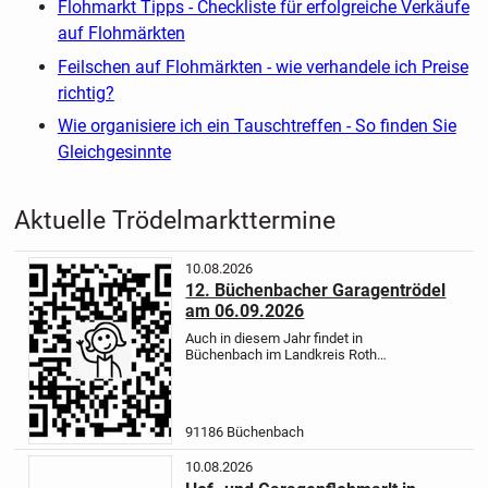
Flohmarkt Tipps - Checkliste für erfolgreiche Verkäufe
auf Flohmärkten
Feilschen auf Flohmärkten - wie verhandele ich Preise
richtig?
Wie organisiere ich ein Tauschtreffen - So finden Sie
Gleichgesinnte
Aktuelle Trödelmarkttermine
10.08.2026
12. Büchenbacher Garagentrödel
am 06.09.2026
Auch in diesem Jahr findet in
Büchenbach im Landkreis Roth
wieder der allseits beliebte
Garagentrödel quer durch
Büchenbach statt.
Die Büchenbacher
Trödelfreunde freuen sich wieder auf
91186 Büchenbach
Ihr zahlreiches...
10.08.2026