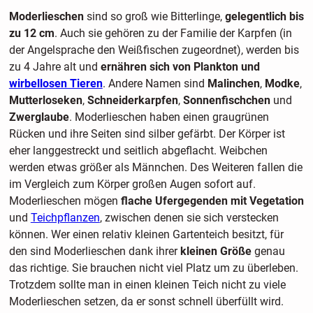
Moderlieschen
sind so groß wie Bitterlinge,
gelegentlich bis
zu 12 cm
. Auch sie gehören zu der Familie der Karpfen (in
der Angelsprache den Weißfischen zugeordnet), werden bis
zu 4 Jahre alt und
ernähren sich von Plankton und
wirbellosen Tieren
. Andere Namen sind
Malinchen
,
Modke
,
Mutterloseken
,
Schneiderkarpfen
,
Sonnenfischchen
und
Zwerglaube
. Moderlieschen haben einen graugrünen
Rücken und ihre Seiten sind silber gefärbt. Der Körper ist
eher langgestreckt und seitlich abgeflacht. Weibchen
werden etwas größer als Männchen. Des Weiteren fallen die
im Vergleich zum Körper großen Augen sofort auf.
Moderlieschen mögen
flache Ufergegenden mit Vegetation
und
Teichpflanzen
, zwischen denen sie sich verstecken
können. Wer einen relativ kleinen Gartenteich besitzt, für
den sind Moderlieschen dank ihrer
kleinen Größe
genau
das richtige. Sie brauchen nicht viel Platz um zu überleben.
Trotzdem sollte man in einen kleinen Teich nicht zu viele
Moderlieschen setzen, da er sonst schnell überfüllt wird.