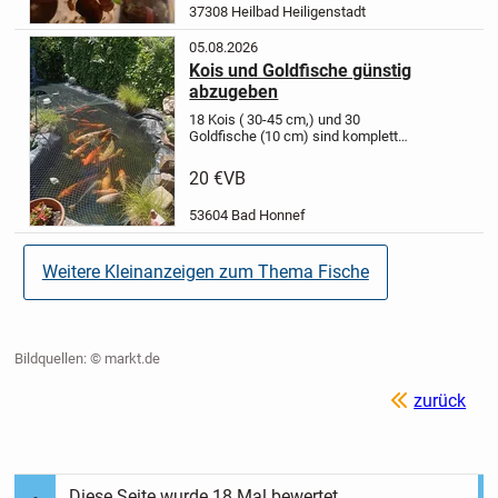
37308 Heilbad Heiligenstadt
sicherer,...
05.08.2026
Kois und Goldfische günstig
abzugeben
18 Kois ( 30-45 cm,) und 30
Goldfische (10 cm) sind komplett
günstig abzugeben wegen
Teichaufgabe. Sie müssen selbst
20 €
VB
gefangen und transportiert werden.
Susi.heimat et gmx.de
53604 Bad Honnef
Weitere Kleinanzeigen zum Thema Fische
Bildquellen: © markt.de
zurück
Diese Seite wurde
18
Mal bewertet.