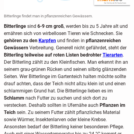
Bitterlinge findet man in pflanzenreichen Gewässern.
Bitterlinge
sind
6-9 cm groß
, werden bis zu 5 Jahre alt und
ernähren sich von wirbellosen Tieren wie Schnecken. Sie
gehören zu den
Karpfen
und finden in
pflanzenreichen
Gewässern
Verbreitung. Generell nicht gefährdet, steht der
Bitterling teilweise auf roten Listen bedrohter
Tierarten
.
Der Bitterling zählt zu den Kleinfischen. Man erkennt ihn an
seinem grau-grünen Rücken und seinen silbrig glänzenden
Seiten. Wer Bitterlinge im Gartenteich halten möchte sollte
drauf achten, dass der Teich nicht allzu klein ist und einen
schlammigen Grund hat. Die Bitterlinge lieben es im
Schlamm
nach Futter zu suchen und sich dort zu
verstecken. Deshalb sollten in Ufernähe auch
Pflanzen im
Teich
sein. Zu seinem Futter zählt pflanzliches Material
sowie Würmer, Insektenlarven oder kleine Krebse.
Ansonsten bedarf der Bitterling keiner besonderen Pflege.
Auch mit einer Wassertemperatur bis zu 24 °C kommt er