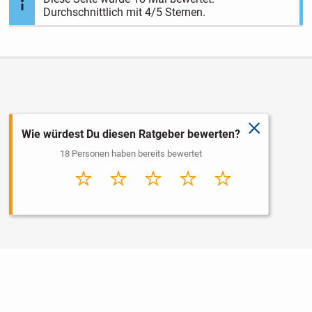
Durchschnittlich mit
4
/5 Sternen.
schließen
Wie würdest Du diesen Ratgeber bewerten?
18 Personen haben bereits bewertet
Sehr
Schlecht
Durchschnitt
Gut
Sehr gut
schlecht
Nutzungsbedingungen
Datenschutz
Barrierefreiheit
Impressum
Kontakt
Hilfe
Sicherheit
Jugendschutz
Login
Konto löschen
Premium buchen
Abo kündigen