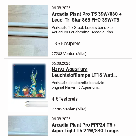
06.08.2026
Arcadia Plant Pro T5 39W/860 +
Leuci Tri Star 865 FHO 39W/T5
Verkaufe 2 x Stück bereits benutzte
Aquarium Leuchtmittel Arcadia Plant
Pro T5 39 Watt 860 Daylight + Leuci
Tri Star 865 FHO 39 Watt T5 Licht
18 €
Festpreis
weiss Röhre beide voll
funktionstüchtig mit eine Länge von...
27283 Verden (Aller)
06.08.2026
Narva Aquarium
Leuchtstofflampe LT18 Watt
Daylight 60 cm
Verkaufe eine bereits benutzte
original Narva T5 Aquarium
Leuchtstofflampe Daylight warm
weiss 18 Watt und 60 cm Länge, wie
4 €
Festpreis
abgebildet.
Kosmetischen Zustand:
In einem guten gebrauchten Zustand
27283 Verden (Aller)
wie...
06.08.2026
Arcadia Plant Pro FPP24 T5 +
Aqua Light T5 24W/840 Länge