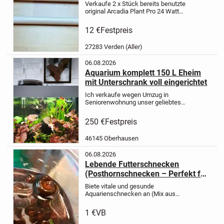
549 mm
Verkaufe 2 x Stück bereits benutzte
original Arcadia Plant Pro 24 Watt
Röhre + Aqua Light T5 24 Watt Coral-
Blue Länge beider Leuchtmittel 549
12 €
Festpreis
mm voll funktionstüchtig, wie
abgebildet.
Kosmetische...
27283 Verden (Aller)
06.08.2026
Aquarium komplett 150 L Eheim
mit Unterschrank voll eingerichtet
Ich verkaufe wegen Umzug in
Seniorenwohnung unser geliebtes
Aquarium 150 L Eheim mit
Unterschrank inkl. Besatz von Fische-
250 €
Festpreis
Garnelen- Schnecken,- Steine,-
Wurzeln,- LED licht 3x 7.7 w,- Juwel
46145 Oberhausen
Bio Flow M...
06.08.2026
Lebende Futterschnecken
(Posthornschnecken – Perfekt für
Kugelfische, Barsche....
Biete vitale und gesunde
Aquarienschnecken an (Mix aus
verschiedenen großen
Posthornschnecken).
Einzelabnahme
1 €
VB
8 Cent
100 7 Euro
200 12 Euro
500 25
Euro
Abholung in Heiligenstadt oder