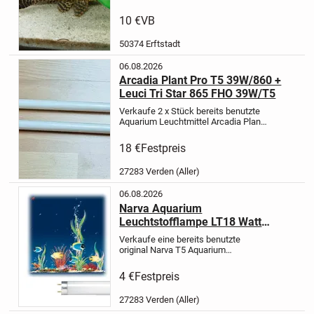
einfach melden
10 €
VB
50374 Erftstadt
06.08.2026
Arcadia Plant Pro T5 39W/860 +
Leuci Tri Star 865 FHO 39W/T5
Verkaufe 2 x Stück bereits benutzte
Aquarium Leuchtmittel Arcadia Plant
Pro T5 39 Watt 860 Daylight + Leuci
Tri Star 865 FHO 39 Watt T5 Licht
18 €
Festpreis
weiss Röhre beide voll
funktionstüchtig mit eine Länge von...
27283 Verden (Aller)
06.08.2026
Narva Aquarium
Leuchtstofflampe LT18 Watt
Daylight 60 cm
Verkaufe eine bereits benutzte
original Narva T5 Aquarium
Leuchtstofflampe Daylight warm
weiss 18 Watt und 60 cm Länge, wie
4 €
Festpreis
abgebildet.
Kosmetischen Zustand:
In einem guten gebrauchten Zustand
27283 Verden (Aller)
wie...