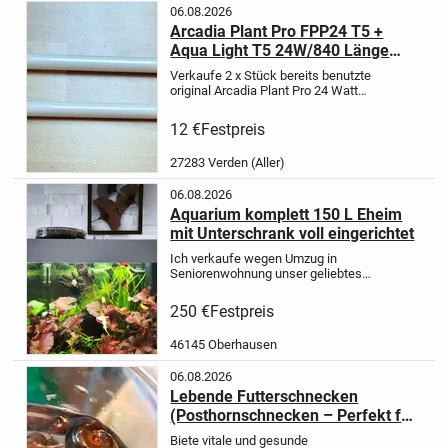
06.08.2026
Arcadia Plant Pro FPP24 T5 +
Aqua Light T5 24W/840 Länge
549 mm
Verkaufe 2 x Stück bereits benutzte
original Arcadia Plant Pro 24 Watt
Röhre + Aqua Light T5 24 Watt Coral-
Blue Länge beider Leuchtmittel 549
12 €
Festpreis
mm voll funktionstüchtig, wie
abgebildet.
Kosmetische...
27283 Verden (Aller)
06.08.2026
Aquarium komplett 150 L Eheim
mit Unterschrank voll eingerichtet
Ich verkaufe wegen Umzug in
Seniorenwohnung unser geliebtes
Aquarium 150 L Eheim mit
Unterschrank inkl. Besatz von Fische-
250 €
Festpreis
Garnelen- Schnecken,- Steine,-
Wurzeln,- LED licht 3x 7.7 w,- Juwel
46145 Oberhausen
Bio Flow M...
06.08.2026
Lebende Futterschnecken
(Posthornschnecken – Perfekt für
Kugelfische, Barsche....
Biete vitale und gesunde