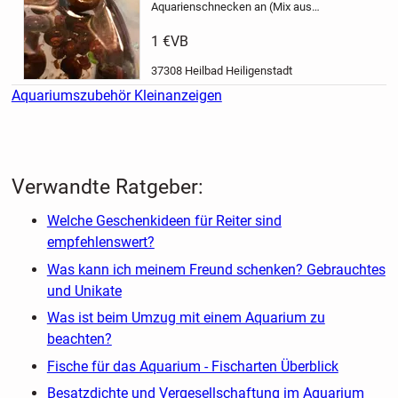
Aquarienschnecken an (Mix aus
verschiedenen großen
Posthornschnecken).
Einzelabnahme
1 €
VB
8 Cent
100 7 Euro
200 12 Euro
500 25
Euro
Abholung in Heiligenstadt oder
37308 Heilbad Heiligenstadt
sicherer,...
Aquariumszubehör Kleinanzeigen
Verwandte Ratgeber:
Welche Geschenkideen für Reiter sind
empfehlenswert?
Was kann ich meinem Freund schenken? Gebrauchtes
und Unikate
Was ist beim Umzug mit einem Aquarium zu
beachten?
Fische für das Aquarium - Fischarten Überblick
Besatzdichte und Vergesellschaftung im Aquarium