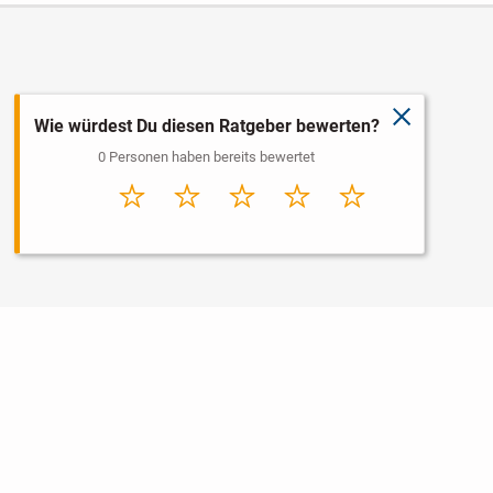
schließen
Wie würdest Du diesen Ratgeber bewerten?
0 Personen haben bereits bewertet
Sehr
Schlecht
Durchschnitt
Gut
Sehr gut
schlecht
Nutzungsbedingungen
Datenschutz
Barrierefreiheit
Impressum
Kontakt
Hilfe
Sicherheit
Jugendschutz
Login
Konto löschen
Premium buchen
Abo kündigen
Newsletter
Ratgeber
Regionen
Über uns
Jobs
Werbung
Widget erstellen
Facebook