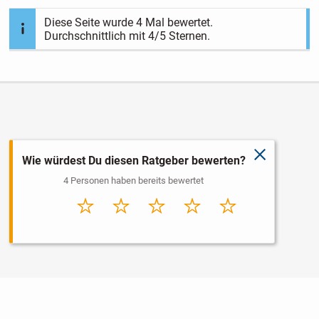
Diese Seite wurde
4
Mal bewertet.
Durchschnittlich mit
4
/5 Sternen.
schließen
Wie würdest Du diesen Ratgeber bewerten?
4 Personen haben bereits bewertet
Sehr
Schlecht
Durchschnitt
Gut
Sehr gut
schlecht
Nutzungsbedingungen
Datenschutz
Barrierefreiheit
Impressum
Kontakt
Hilfe
Sicherheit
Jugendschutz