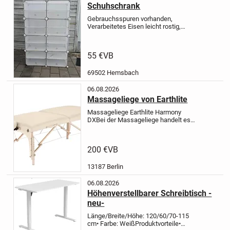
Schuhschrank
Gebrauchsspuren vorhanden,
Verarbeitetes Eisen leicht rostig,
Kratzspuren (durch Hund verursacht)
an einigen Deckel 1. Bild.
55 €
VB
69502 Hemsbach
06.08.2026
Massageliege von Earthlite
Massageliege Earthlite Harmony
DX
Bei der Massageliege handelt es
sich um ein Komplettpaket, gefertigt
aus hochwertigem Ahornholz mit
rutschfesten und höhenverstellbaren
200 €
VB
Beinen, einer verstellbaren...
13187 Berlin
06.08.2026
Höhenverstellbarer Schreibtisch -
neu-
Länge/Breite/Höhe: 120/60/70-115
cm
• Farbe: Weiß
Produktvorteile
•