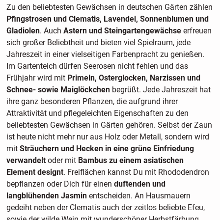
Zu den beliebtesten Gewächsen in deutschen Gärten zählen
Pfingstrosen und Clematis, Lavendel, Sonnenblumen und
Gladiolen
. Auch
Astern und Steingartengewächse
erfreuen
sich großer Beliebtheit und bieten viel Spielraum, jede
Jahreszeit in einer vielseitigen Farbenpracht zu genießen.
Im Gartenteich dürfen Seerosen nicht fehlen und das
Frühjahr wird mit
Primeln, Osterglocken, Narzissen und
Schnee- sowie Maiglöckchen
begrüßt. Jede Jahreszeit hat
ihre ganz besonderen Pflanzen, die aufgrund ihrer
Attraktivität und pflegeleichten Eigenschaften zu den
beliebtesten Gewächsen in Gärten gehören. Selbst der Zaun
ist heute nicht mehr nur aus Holz oder Metall, sondern wird
mit
Sträuchern und Hecken in eine grüne Einfriedung
verwandelt
oder mit
Bambus zu einem asiatischen
Element designt
. Freiflächen kannst Du mit Rhododendron
bepflanzen oder Dich für einen
duftenden und
langblühenden Jasmin
entscheiden. An Hausmauern
gedeiht neben der Clematis auch der zeitlos beliebte Efeu,
sowie der wilde Wein mit wunderschöner Herbstfärbung.