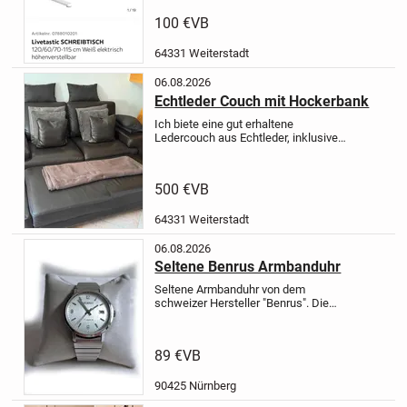
Besonderheiten: höhenverstellbar,
Memoryschalter, Getränkehalter,
100 €
VB
Headsethalter
Technische Details
•
Gesamtgewicht elektronische...
64331 Weiterstadt
06.08.2026
Echtleder Couch mit Hockerbank
Ich biete eine gut erhaltene
Ledercouch aus Echtleder, inklusive
einer passenden Hockerbank und
zwei Lederkissen. Dieses Set ist
perfekt, um dein Wohnzimmer
500 €
VB
gemütlich und stilvoll einzurichten.
*...
64331 Weiterstadt
06.08.2026
Seltene Benrus Armbanduhr
Seltene Armbanduhr von dem
schweizer Hersteller "Benrus".
Die
Uhr befindet sich noch in einem top
Zustand.
Voll funktionsfähig.
Eigenschaften:
Gehäuse: Stahl
89 €
VB
(Stainless Steel Back),...
90425 Nürnberg