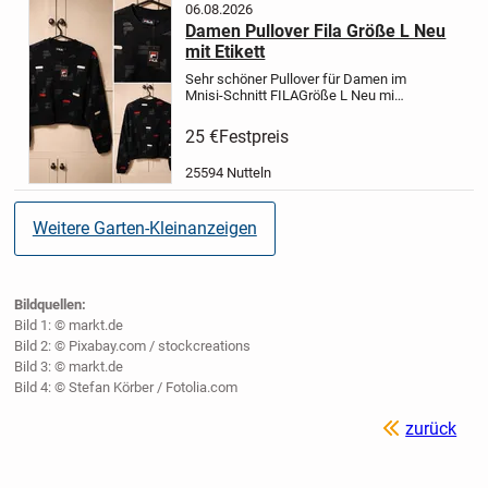
06.08.2026
Damen Pullover Fila Größe L Neu
mit Etikett
Sehr schöner Pullover für Damen im
Mnisi-Schnitt
FILA
Größe L
Neu mi
Etikett
Versand 6 19 Euro versichert
mit DHL
Paypal Freunde oder
25 €
Festpreis
Überweisung!
25594 Nutteln
Weitere Garten-Kleinanzeigen
Bildquellen:
Bild 1: © markt.de
Bild 2: © Pixabay.com / stockcreations
Bild 3: © markt.de
Bild 4: © Stefan Körber / Fotolia.com
zurück