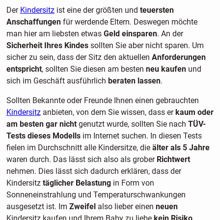
Der
Kindersitz
ist eine der größten und
teuersten
Anschaffungen
für werdende Eltern. Deswegen möchte
man hier am liebsten etwas
Geld einsparen
. An der
Sicherheit Ihres Kindes
sollten Sie aber nicht sparen. Um
sicher zu sein, dass der Sitz den aktuellen
Anforderungen
entspricht
, sollten Sie diesen am besten
neu kaufen
und
sich im Geschäft ausführlich
beraten lassen
.
Sollten Bekannte oder Freunde Ihnen einen gebrauchten
Kindersitz
anbieten, von dem Sie wissen, dass er
kaum oder
am besten gar nicht
genutzt wurde, sollten Sie nach
TÜV-
Tests dieses Modells
im Internet suchen. In diesen Tests
fielen im Durchschnitt alle Kindersitze, die
älter als 5 Jahre
waren durch. Das lässt sich also als grober
Richtwert
nehmen. Dies lässt sich dadurch erklären, dass der
Kindersitz
täglicher Belastung
in Form von
Sonneneinstrahlung und Temperaturschwankungen
ausgesetzt ist. Im
Zweifel
also lieber einen
neuen
Kindersitz kaufen und Ihrem Baby zu liebe
kein Risiko