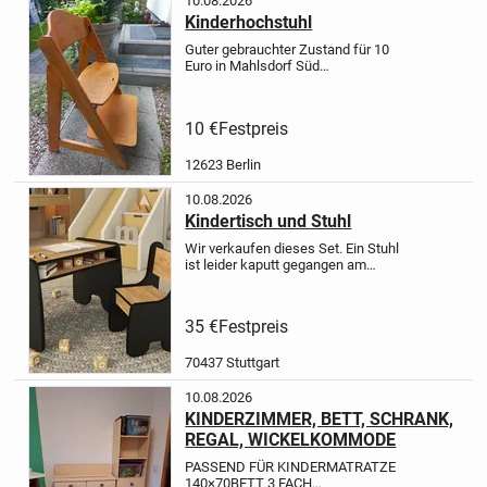
10.08.2026
Kinderhochstuhl
Guter gebrauchter Zustand für 10
Euro in Mahlsdorf Süd
abzuholen.Gerne benutzt der Stuhl ist
stabiel und bereit für die nächste
Runde.
10 €
Festpreis
12623 Berlin
10.08.2026
Kindertisch und Stuhl
Wir verkaufen dieses Set. Ein Stuhl
ist leider kaputt gegangen am
Sitz...als mein Mann meinte, er
müsse da drauf stehen. Er ist
geklebt und daher kostenlos
35 €
Festpreis
mitzugeben. Also ein Tisch und
zwei...
70437 Stuttgart
10.08.2026
KINDERZIMMER, BETT, SCHRANK,
REGAL, WICKELKOMMODE
PASSEND FÜR KINDERMATRATZE
140×70
BETT 3 FACH