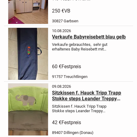
HÖHENVERSTELLBAR MIT 3
STANGEN ZUM RAUSNEHMEN
DAZU
250 €
VB
GEHÖREN:
- 3 TÜRIGER
KLEIDERSCHRANK(90€) -
30827 Garbsen
WICKELKOMMODE (50€)
(WICKELAUFSATZ ABNEHMBAR) -
10.08.2026
BÜCHERSCHRANK...
Verkaufe Babyreisebett blau gelb
Verkaufe gebrauchtes, sehr gut
erhaltenes Baby Reisebett mit
leichter Matratze. Bett kann in der
praktischen Tragetasche
transportiert werden.
Nur Barzahlung
60 €
Festpreis
91757 Treuchtlingen
09.08.2026
Sitzkissen f. Hauck Tripp Trapp
Stokke steps Leander Treppy
Roba
Sitzkissen f. Hauck Tripp Trapp
Stokke steps Leander Treppy
Roba
Ich nähe für Sie als Unikat
Sitzkissen mit handgearbeiteter
42 €
Festpreis
Applikation, 2-tlg. für
- Stokke Tripp
Trapp
- Stokke Steps
- Hauck...
89407 Dillingen (Donau)