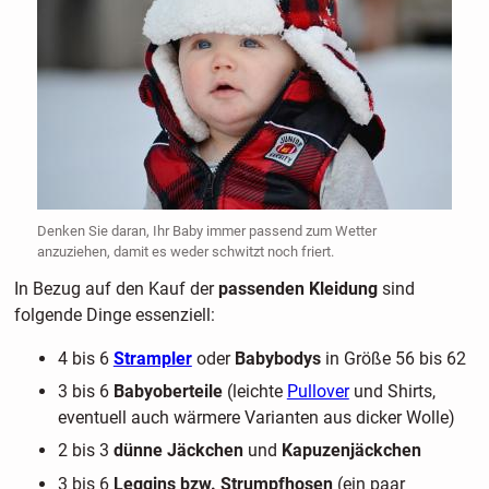
Denken Sie daran, Ihr Baby immer passend zum Wetter
anzuziehen, damit es weder schwitzt noch friert.
In Bezug auf den Kauf der
passenden Kleidung
sind
folgende Dinge essenziell:
4 bis 6
Strampler
oder
Babybodys
in Größe 56 bis 62
3 bis 6
Babyoberteile
(leichte
Pullover
und Shirts,
eventuell auch wärmere Varianten aus dicker Wolle)
2 bis 3
dünne Jäckchen
und
Kapuzenjäckchen
3 bis 6
Leggins bzw. Strumpfhosen
(ein paar