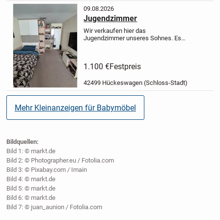
09.08.2026
Jugendzimmer
Wir verkaufen hier das
Jugendzimmer unseres Sohnes.
Es
handelt es sich hier um ein
Jugendzimmer der Marke
"Wellemöbel". Holz Buche, Weiss
1.100 €
Festpreis
abgesetzte Schranktüren und beige
Glasscheiben.
Das Zimmer...
42499 Hückeswagen (Schloss-Stadt)
Mehr Kleinanzeigen für Babymöbel
Bildquellen:
Bild 1: © markt.de
Bild 2: © Photographer.eu / Fotolia.com
Bild 3: © Pixabay.com / Imain
Bild 4: © markt.de
Bild 5: © markt.de
Bild 6: © markt.de
Bild 7: © juan_aunion / Fotolia.com