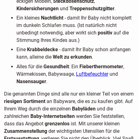
eckigen Möbeln,
Steckdosenschutz
,
Kindersicherungen
und
Treppenschutzgitter
.
Ein kleines
Nachtlicht
- damit Ihr Baby nicht komplett
im dunkeln Schlafen muss. (Ist natürlich nicht
unbedingt notwendig, aber wirkt sich
positiv
auf die
Stimmung Ihres Kindes aus.)
Eine
Krabbeldecke
- damit Ihr Baby schon anfangen
kann, alleine die
Welt zu erkunden
.
Alles für die
Gesundheit
: Ein
Fieberthermometer
,
Wärmekissen, Babywaage,
Luftbefeuchter
und
Nasensauger
.
Die genannten Dinge sind alle nur ein kleiner Teil von einem
riesigen Sortiment
an Babyware, die es zu kaufen gibt. Auf
Ihrem Weg durch die einzelnen
Babyläden
und die
zahlreichen
Baby-Internetseiten
werden Sie feststellen,
dass das Angebot
grenzenlos
ist. Mit unserer kleinen
Zusammenstellung
der wichtigsten Utensilien für die
Erstausstattung
, verlieren Sie nicht den Überblick. Viel Spaß