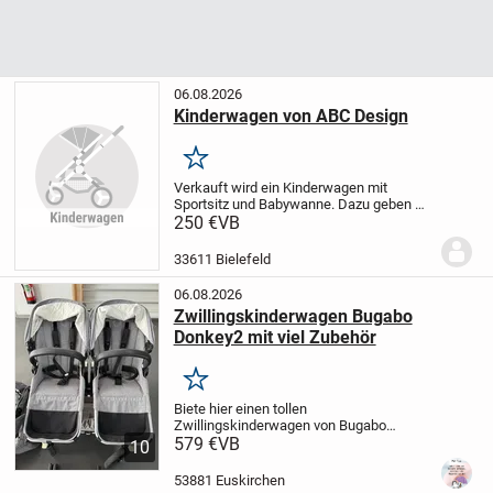
06.08.2026
Kinderwagen von ABC Design
Merken
Verkauft wird ein Kinderwagen mit
Sportsitz und Babywanne. Dazu geben wir
außerdem einen Regenschutz und
250 €
VB
Adapter um die Babyschale aus dem Auto
direkt zu befestigenden.
33611 Bielefeld
06.08.2026
Zwillingskinderwagen Bugabo
Donkey2 mit viel Zubehör
Merken
Biete hier einen tollen
Zwillingskinderwagen von Bugabo
Donkey 2 mit sehr viel Zubehör. Dazu
579 €
VB
10
Adapter für den Maxi Cosi. Der Wagen
lässt sich sehr leicht fahren, einfach
53881 Euskirchen
zusammen klappbar. Die Farbe...