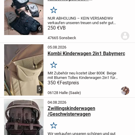
Komplettausstattung & frisch
gewaschen!
Merken
NUR ABHOLUNG – KEIN VERSAND
Wir
verkaufen unseren treuen und sehr gut
erhaltenen Bugaboo Cameleon Kombi-
250 €
VB
6
Kinderwagen in der zeitlosen
Farbkombination Schwarz/Grau.
Das Set
47665 Sonsbeck
ist perfekt als Erstausstattu...
05.08.2026
Kombi Kinderwagen 2in1 Babymerc
Merken
Mit Zubehör neu kostet über 800€ Beige
mit Blumen Tolles Kinderwagen 2in1 für
längeren zeit
Meine Tochter ist schon zu
350 €
Festpreis
Groß
5
06128 Halle (Saale)
04.08.2026
Zwillingskinderwagen
/Geschwisterwagen
Merken
Wir verkaufen unseren schönen und gut