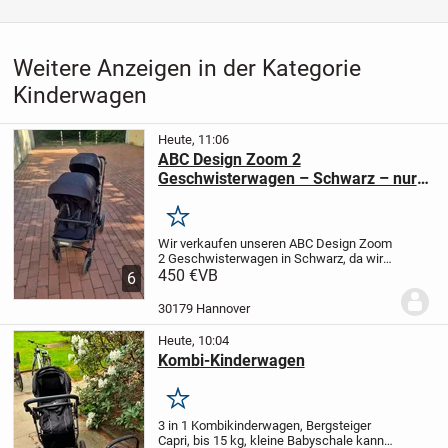
Weitere Anzeigen in der Kategorie
Kinderwagen
Heute, 11:06
ABC Design Zoom 2
Geschwisterwagen – Schwarz – nur
2× benutzt
Merken
Wir verkaufen unseren ABC Design Zoom
2 Geschwisterwagen in Schwarz, da wir
ihn leider nicht mehr benötigen.
450 €
VB
Der
6
Kinderwagen wurde von uns nur zweimal
benutzt und befindet sich daher in einem
30179 Hannover
sehr...
Heute, 10:04
Kombi-Kinderwagen
Merken
3 in 1 Kombikinderwagen, Bergsteiger
Capri, bis 15 kg, kleine Babyschale kann