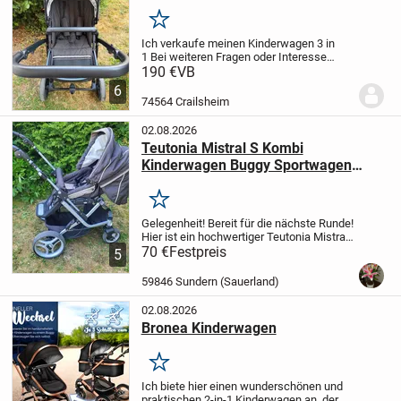
Merken
Ich verkaufe meinen Kinderwagen 3 in
1
Bei weiteren Fragen oder Interesse
gerne melden.
nur Abholung möglich
190 €
VB
6
74564 Crailsheim
02.08.2026
Teutonia Mistral S Kombi
Kinderwagen Buggy Sportwagen
TOP!
Merken
Gelegenheit! Bereit für die nächste Runde!
Hier ist ein hochwertiger Teutonia Mistral
S Kombikinderwagen von privat
70 €
Festpreis
5
abzugeben! Der Kindwagen verfügt über
ein verstellbares Sonnenverdeck und
59846 Sundern (Sauerland)
einen...
02.08.2026
Bronea Kinderwagen
Merken
Ich biete hier einen wunderschönen und
praktischen 2-in-1 Kinderwagen an, der