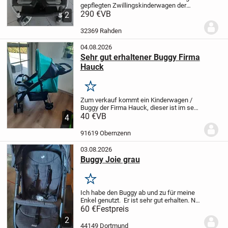
gepflegten Zwillingskinderwagen der
Marke Teutonia. Der Bezug ist dunkel
290 €
VB
2
braun und hat helle Creme farbene
punkte.
Wir haben ihn sowohl im Haus als
32369 Rahden
auch draußen...
04.08.2026
Sehr gut erhaltener Buggy Firma
Hauck
Merken
Zum verkauf kommt ein Kinderwagen /
Buggy der Firma Hauck, dieser ist im sehr
guten Zustand, fast wie neu, siehe Bilder
40 €
VB
4
Maße zusammengeklappt 92 x 54 x 38
cm
Maße aufgebaut 92 x 52 x 106 cm
...
91619 Obernzenn
03.08.2026
Buggy Joie grau
Merken
Ich habe den Buggy ab und zu für meine
Enkel genutzt. Er ist sehr gut erhalten.
Nur
Abholung in Dortmund-Dorstfeld, kein
60 €
Festpreis
Versand.
2
44149 Dortmund