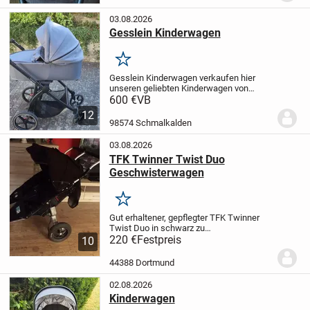
03.08.2026
Gesslein Kinderwagen
Merken
Gesslein Kinderwagen
verkaufen hier
unseren geliebten Kinderwagen von
Gesslein inklusive
600 €
VB
Babyschalenaufsätzen, Babywanne,
12
Sportsitz und Buggyaufsatz der bis
98574 Schmalkalden
mindestens 3 Jahre (Kindesalter)
genutzt...
03.08.2026
TFK Twinner Twist Duo
Geschwisterwagen
Merken
Gut erhaltener, gepflegter TFK Twinner
Twist Duo in schwarz zu
verkaufen,Dieses Modell ist sehr leicht.
220 €
Festpreis
10
Lässt sich gut zusammenfalten.
Hat
diverse Funktionen (Sitz- und
44388 Dortmund
Schlafposition, Sonnenblenden,...
02.08.2026
Kinderwagen