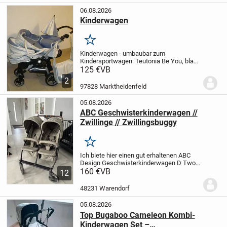
06.08.2026
Kinderwagen
Merken
Kinderwagen - umbaubar zum
Kindersportwagen: Teutonia Be You, blau-
creme-gemustert, mit Maxi Cosi Adapter,
125 €
VB
inkl. Sonnenschirm, Babyeinsatz,
2
Regenschutz, Tragetasche, sehr gut
97828 Marktheidenfeld
erhalten, unverbindliche...
05.08.2026
ABC Geschwisterkinderwagen //
Zwillinge // Zwillingsbuggy
Merken
Ich biete hier einen gut erhaltenen ABC
Design Geschwisterkinderwagen D Two
in einem schönen Grünton in einem super
160 €
VB
12
Zustand an. Er ist etwa 1,5 Jahre alt und
hat uns treue Dienste geleistet. Dieser...
48231 Warendorf
05.08.2026
Top Bugaboo Cameleon Kombi-
Kinderwagen Set –