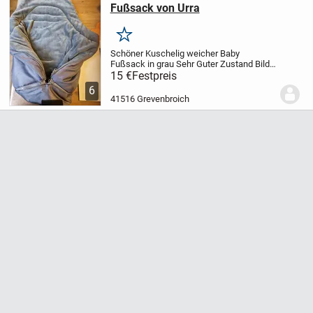
Fußsack von Urra
Merken
Schöner Kuschelig weicher Baby
Fußsack in grau
Sehr Guter Zustand
Bild
4 sind 60 cm länge
stammt aus einem
15 €
Festpreis
Nichtraucherhaushalt
Der Artikel ist noch
6
da solange er eingestellt ist
biete noch...
41516 Grevenbroich