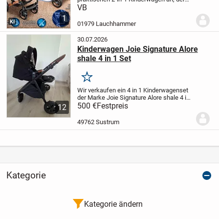
sich schnell in einen Buggy umwandeln
VB
lässt. Dieser Kinderwagen ist in einem
1
stilvollen Schwarz mit edlen
KI
01979 Lauchhammer
roségoldenen...
30.07.2026
Kinderwagen Joie Signature Alore
shale 4 in 1 Set
Merken
Wir verkaufen ein 4 in 1 Kinderwagenset
der Marke Joie Signature Alore shale 4 in
1. Es besteht aus:
500 €
Festpreis
- Kinderwagen
-
12
Babywanne
- Babyschale
- ISOFIX -
Station
Es ist alles funktionsfähig, ohne...
49762 Sustrum
Kategorie
Kategorie ändern