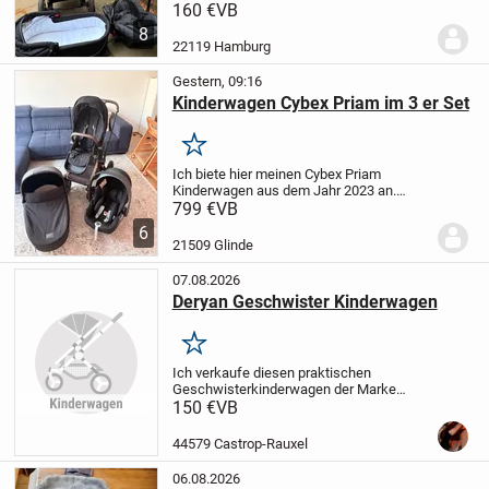
auch als Autositz verwendet werden,
160 €
VB
150€, Abholung in Hamburg Mitte
8
22119 Hamburg
Gestern, 09:16
Kinderwagen Cybex Priam im 3 er Set
Merken
Ich biete hier meinen Cybex Priam
Kinderwagen aus dem Jahr 2023 an.
Dieser stilvolle Kinderwagen in Rosé-
799 €
VB
Schwarz ist perfekt für moderne Eltern,
6
die Wert auf Design und Funktionalität
21509 Glinde
legen. Er ist...
07.08.2026
Deryan Geschwister Kinderwagen
Merken
Ich verkaufe diesen praktischen
Geschwisterkinderwagen der Marke
Deryan. Er wurde lediglich einmal benutzt
150 €
VB
und ist daher in einem neuwertigen
Zustand, auch wenn der Originalkarton
44579 Castrop-Rauxel
nicht mehr vorhanden...
06.08.2026