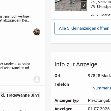
Zoll, Motiv: C
3
Sharkyhöhenv
79 €
Festpr
Sattel und
LenkerRücktr
97828 Markt
 ist ein hochwertiger
eine
at abzugeben! Der
Handbremsein
nenverdeck und
Kettenschutz
Alle 5 Kleinanzeigen öffnen
Besichtigung.
Info zur Anzeige
 der Marke ABC Salsa
and keine Macken oder
unbenutzt und...
Ort
97828 Mark
Telefon
Nummer a
kl. Tragewanne 3in1
Anzeigen­typ
Privatangeb
Anzeigen­
01.07.2026