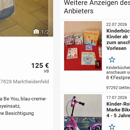
Weitere Anzeigen de
Anbieters
22.07.2026
Kinderbüc
1
/
2
Kinder ab
zum ansc
Vorlesen
Merken
125 €
1
Kinderbüche
VB
anschauen u
Vorlesen
8 €
Festpre
10
7828 Marktheidenfeld
Kinderbücher
ab 12 Monate
97292 Uetti
zusammen 8
das – die Zah
17.07.2026
 Be You, blau-creme-
das – die Fa
Kinder-Roll
ist das – die 
byeinsatz,
Marke Bike
das – die...
che Besichtigung
4 - 5 Jahr
Merken