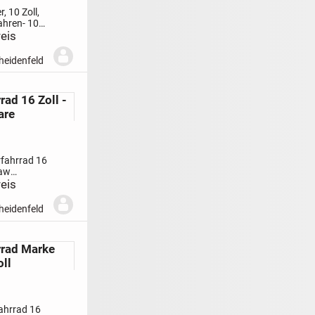
r, 10 Zoll,
Jahren- 10
n-
eis
-
-
heidenfeld
lbarer
-
rad 16 Zoll -
rittbrett-
are
r
Unverbindliche...
rfahrrad 16
Paw
erstellbarer
eis
itt- und
heidenfeld
tegrierter
SchutzblecheKlingel
Unverbindliche
rrad Marke
 nach...
ll
ahrrad 16