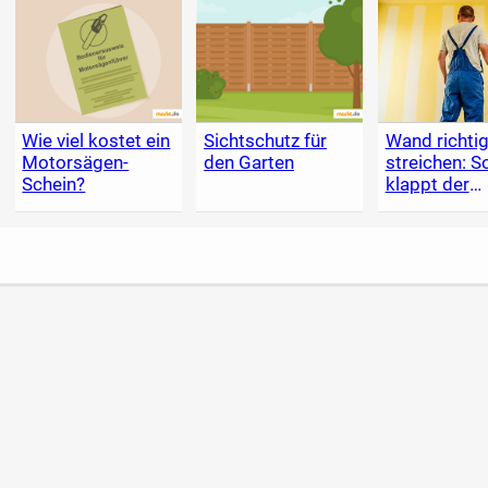
Wie viel kostet ein
Sichtschutz für
Wand richti
Motorsägen-
den Garten
streichen: S
Schein?
klappt der
Anstrich