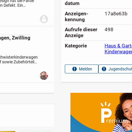
sign hat die Farbe
datum
n Defekt. Ein
em Aufsatz.
Anzeigen­
17a8e63b
kennung
Aufrufe dieser
498
Anzeige
gen, Zwilling
Kategorie
Haus & Gart
Kinderwage
chwisterkinderwagen
f sowie Zubehörteile
für Zwillinge oder...
Melden
Jugendschut