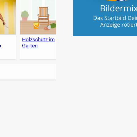
g
Holzschutz im
Heimwerker-
Der g
o
Garten
Lexikon - Tipps
Garte
zum Heimwerken,
Renovieren &
selber bauen