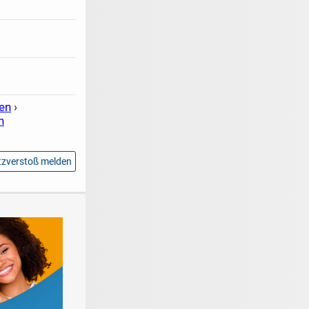
en
›
n
zverstoß melden