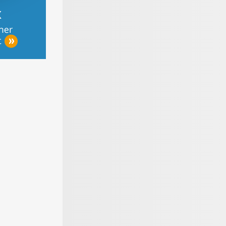
roße
Materialen für den
Online schnell
nratgeber
Bodenbelag
Geld verdienen
mit Kleinanzeigen