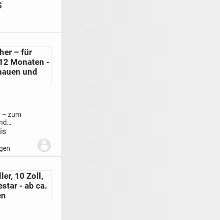
s
her – für
 12 Monaten -
hauen und
r – zum
nd
is
 für Kinder
n – alle
ngen
 €
Was ist
len
Was ist
hrzeuge
Was
er, 10 Zoll,
Tiere
Was ist
star - ab ca.
en