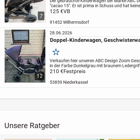
Der gebrauchte Kinderwagen der Marke ABC De
"cacao 15". Er ist prima in Schuss und hat keine
praktischer Kombikinderwagen mit umsetzbar
125 €
VB
7
Verwendbar als...
91452 Wilhermsdorf
28.06.2026
Doppel-Kinderwagen, Geschwisterwa
Merken
Verkaufen hier unseren ABC Design Zoom Ges
in der Farbe Dunkelgrau mit braunem Ledergrif
im Komplettpaket.
210 €
Festpreis
Der Kinderwagen ist perfekt 
12
53859 Niederkassel
Unsere Ratgeber