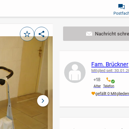
Postfac
Merken
Teilen
Fam. Brückner
Mitglied seit: 30.01.
nicht verifiziert
verifiziert
Alter
Telefon
gefällt 0 Mitglieder
nächstes Bild