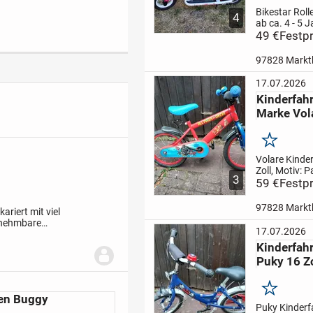
Bikestar Rolle
4
ab ca. 4 - 5 
Zoll Luftreife
49 €
Festpr
Stahlrahmen
Schutzbleche
97828 Markt
höhenverstel
Lenker- eine
17.07.2026
Handbremse
Kinderfahr
rutschfestes T
Marke Vol
Seitenstände
Merken
Volare Kinde
Zoll, Motiv: 
3
Patrolhöhenv
59 €
Festpr
Sattel und
LenkerRücktr
97828 Markt
ariert mit viel
eine
snehmbare
Handbremsein
17.07.2026
anz heil und Kiddy-
Kettenschutz
Kinderfah
Besichtigung
Puky 16 Zo
Merken
gen Buggy
Puky Kinderf