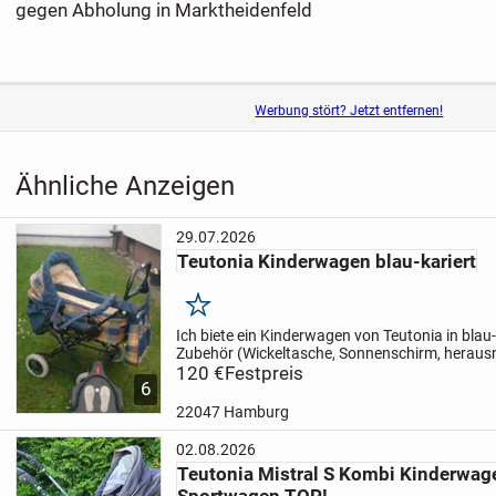
gegen Abholung in Marktheidenfeld
Werbung stört? Jetzt entfernen!
Ähnliche Anzeigen
29.07.2026
Teutonia Kinderwagen blau-kariert
Merken
Ich biete ein Kinderwagen von Teutonia in blau-k
Zubehör (Wickeltasche, Sonnenschirm, herau
Tragetasche, Regenverdeck leider nicht mehr g
120 €
Festpreis
6
Board bei Bedarf)...
22047 Hamburg
02.08.2026
Teutonia Mistral S Kombi Kinderwa
Sportwagen TOP!