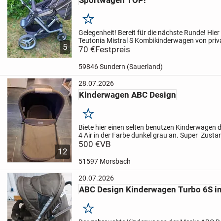
Merken
Gelegenheit! Bereit für die nächste Runde! Hier
Teutonia Mistral S Kombikinderwagen von priv
5
Kindwagen verfügt über ein verstellbares Son
70 €
Festpreis
einen...
59846 Sundern (Sauerland)
28.07.2026
Kinderwagen ABC Design
Merken
Biete hier einen selten benutzen Kinderwagen
4 Air in der Farbe dunkel grau an. Super Zust
Flecken. Adapter für Maxi Cosi inklusive, neu, 
500 €
VB
12
51597 Morsbach
20.07.2026
ABC Design Kinderwagen Turbo 6S in
Merken