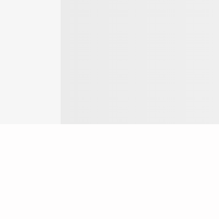
Login
ok