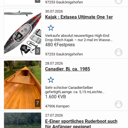
Farbe Oliv-Grün.
Ich habe das Boot erst
97253 Gaukönigshofen
im...
30.07.2026
Kajak : Extasea Ultimate One 1er
Merken
Verkaufe absolut neuwertiges High-End
Drop-Stitch Kajak – nur 2-mal im Wasser
gewesen!
Ich verkaufe mein Extasea
480 €
Festpreis
Ultimate One Hochdruck-Luftkajak, das
3
ich erst im Juli 2025 neu gekauft habe...
97253 Gaukönigshofen
28.07.2026
Canadier, Bj. ca. 1985
Merken
Sehr schicker Canadier
Selber
gefertigt!
Laenge: ca. 5,15 m
Leichte
Reparatur notwendig. Siehe Foto.
Gerne
1.600 €
VB
Besichtigung und Abholung in 47906
7
Kempen.
Alle Angaben nach bestem
47906 Kempen
Wissen.
Keine Sachmängelh...
27.07.2026
E-Einer sportliches Ruderboot auch
für Anfänger geeignet