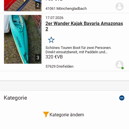
Ausschluss jeglicher
2
Sachmängelhaftung.
Barzahlung bei
41061 Mönchengladbach
Übergabe.
17.07.2026
2er Wander Kajak Bavaria Amazonas
2
Merken
Schönes Touren Boot für zwei Personen.
Direkt einsatzbereit, mit Paddeln und
Rückenlehnen.
320 €
VB
Das Steuerruder am Heck
3
ist leider nicht dabei, aber das Boot läuft
schön geradeaus, von daher habe ich
57629 Dreifelden
Benut
das...
Kategorie
Kategorie ändern