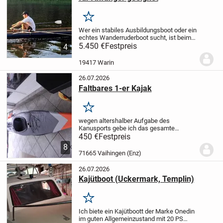
Merken
Wer ein stabiles Ausbildungsboot oder ein
echtes Wanderruderboot sucht, ist beim
E-Einer richtig.
5.450 €
Festpreis
Das Boot liegt extrem
4
stabil im Wasser und ist auch bei starken
Wellengang gut und trocken zu...
19417 Warin
26.07.2026
Faltbares 1-er Kajak
Merken
wegen altershalber Aufgabe des
Kanusports gebe ich das gesamte
neuwertige Equipent zum
450 €
Festpreis
Schnäppchenpreis von € 450
8
ab.
Nachfolgend und im Bildmaterial sind
71665 Vaihingen (Enz)
die einzelnen Bestandteile des
Equipment...
26.07.2026
Kajütboot (Uckermark, Templin)
Merken
Ich biete ein Kajütboott der Marke Onedin
im guten Allgemeinzustand mit 20 PS