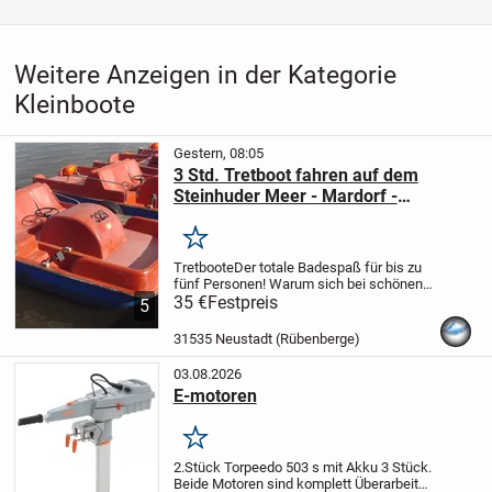
Weitere Anzeigen in der Kategorie
Kleinboote
Gestern, 08:05
3 Std. Tretboot fahren auf dem
Steinhuder Meer - Mardorf -
Bootsverleih Kielhorn / Steg N 21
Merken
Tretboote
Der totale Badespaß für bis zu
fünf Personen!
Warum sich bei schönen
Wetter am engen Strand von Mardorf
35 €
Festpreis
5
drängen, wenn man sich weit ab vom
Trubel, mitten auf dem Steinhuder Meer,...
31535 Neustadt (Rübenberge)
03.08.2026
E-motoren
Merken
2.Stück Torpeedo 503 s mit Akku 3 Stück.
Beide Motoren sind komplett Überarbeitet