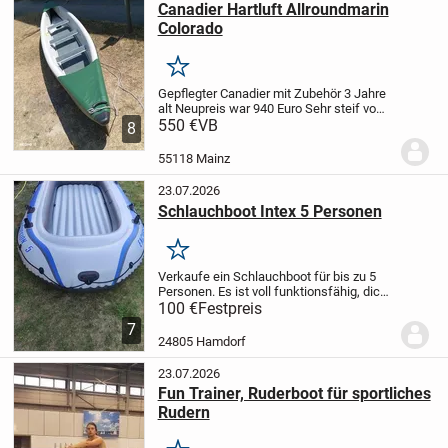
Canadier Hartluft Allroundmarin
Colorado
Merken
Gepflegter Canadier mit Zubehör 3 Jahre
alt
Neupreis war 940 Euro
Sehr steif vom
der Beschaffenheit wird auf 9.5 Bar
550 €
VB
8
aufgepumpt mit 3 Kammer System
Nicht
oft gefahren innerhalb der 3
55118 Mainz
Jahren
Geeigne...
23.07.2026
Schlauchboot Intex 5 Personen
Merken
Verkaufe ein Schlauchboot für bis zu 5
Personen. Es ist voll funktionsfähig, dicht
und hat keine Löcher.
Dabei sind:
100 €
Festpreis
Außenborder
Halterung für den
7
Außenborder
Paddel
Sitzkissen
Das Boot
24805 Hamdorf
muss...
23.07.2026
Fun Trainer, Ruderboot für sportliches
Rudern