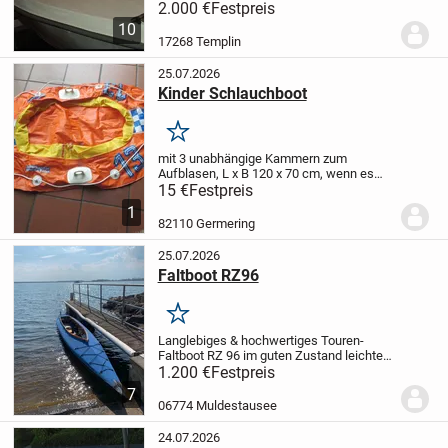
Hondamotor (ultraschallgereinigt).
Länge
2.000 €
Festpreis
6,50, Breite 2,15 m
Baujahr 80iger
10
Jahre
Stabiler GFK Rumpf mit
17268 Templin
fortgeschrittenen...
25.07.2026
Kinder Schlauchboot
Merken
mit 3 unabhängige Kammern zum
Aufblasen, L x B 120 x 70 cm, wenn es
nicht aufgeblasen ist, Tragkraft bis 40
15 €
Festpreis
kg, 2 rote Paddel sind auch dabei
1
82110 Germering
25.07.2026
Faltboot RZ96
Merken
Langlebiges & hochwertiges Touren-
Faltboot RZ 96 im guten Zustand leichte
Gebrauchsspuren Schneller Aufbau dank
1.200 €
Festpreis
Edelstahl-Beschläge
•
Kompaktes
7
Packmaß - ideal für Reisen
Platzsparende
06774 Muldestausee
Verpackung...
24.07.2026