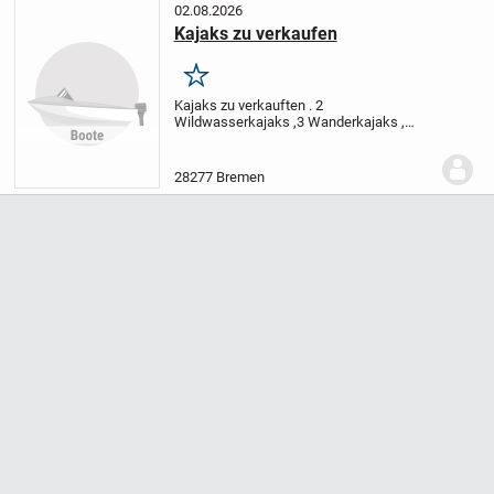
02.08.2026
Kajaks zu verkaufen
Merken
Kajaks zu verkauften . 2
Wildwasserkajaks ,3 Wanderkajaks ,
Paddel , Bottswagen , Zubehör
Farben Rot
,Grau..Blau
von Hajo Richter
28277 Bremen