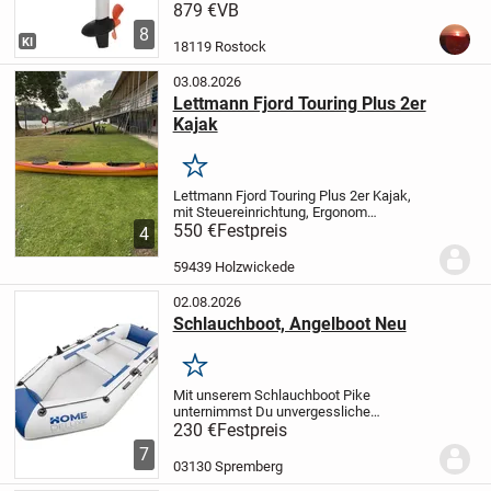
neu gewartet im April 26 alles 100%
879 €
VB
Einsatzfähig.
8
KI
18119 Rostock
03.08.2026
Lettmann Fjord Touring Plus 2er
Kajak
Merken
Lettmann Fjord Touring Plus 2er Kajak,
mit Steuereinrichtung, Ergonom
Rückenlehnen, Paddel und Bootswagen,
550 €
Festpreis
4
sofort einsatzbereit, neuwertiger Zustand,
wurde immer witterungsgeschützt im
59439 Holzwickede
Bootshaus am...
02.08.2026
Schlauchboot, Angelboot Neu
Merken
Mit unserem Schlauchboot Pike
unternimmst Du unvergessliche
Abenteuer auf jedem Gewässer. Egal ob
230 €
Festpreis
Angeln, Bootsfahren oder einfach nur
7
Entspannen - dieses vielseitige Boot
03130 Spremberg
bietet dir alle Annehmlichke...