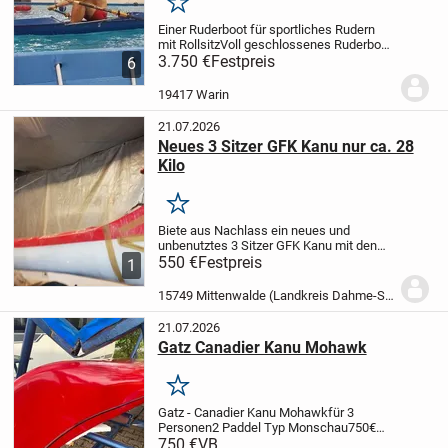
Merken
Einer Ruderboot für sportliches Rudern
mit Rollsitz
Voll geschlossenes Ruderboot,
wartungsarm, robust, pflegeleicht,
3.750 €
Festpreis
6
kippstabil. Durch seinen großen
Luftkasten ist das Boot unsinkbar.
Für
19417 Warin
sportliches...
21.07.2026
Neues 3 Sitzer GFK Kanu nur ca. 28
Kilo
Merken
Biete aus Nachlass ein neues und
unbenutztes 3 Sitzer GFK Kanu mit den
Maßen von ca. 4,10 x 0,83 Meter.
550 €
Festpreis
Kontakt
1
ausschließlich per Telefon 01521
7234093
15749 Mittenwalde (Landkreis Dahme-Spreewald)
21.07.2026
Gatz Canadier Kanu Mohawk
Merken
Gatz - Canadier Kanu Mohawk
für 3
Personen
2 Paddel Typ Monschau
750€
VHB
Der Verkauf erfolgt unter
750 €
VB