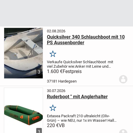
02.08.2026
Quicksilver 340 Schlauchboot mit 10
PS Aussenborder
Merken
Verkaufe Quicksilver Schlauchboot mit
viel Zubehör wie:
Anker mit Leine und
Vorlaufkette
1.600 €
Festpreis
Badeleiter,Bootshaken
V2A
3
Sliptrailer, +Slipräder zum
einklappen
Persenning Ganzschutz
2.
37181 Hardegsen
Sitzbank
Fahrzeugsch...
30.07.2026
Ruderboot " mit Anglerhalter
Merken
Extasea Packraft 210 ultraleicht (Oliv-
Grün) – wie NEU, nur 1x im Wasser!
Hallo
zusammen, ich verkaufe hier mein
220 €
VB
ultraleichtes Extasea Packraft 210 in der
3