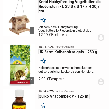
Kerbl Hobbyfarming Vogelfuttersilo
Riederstein - L 23,8 x B 17 x H 20,7
cm
Merken
Mit dem Kerbl Hobbyfarming
1
Vogelfuttersilo Riederstein bietest du
heimischen Wildvögeln eine zuverlässige
12,99 €
Festpreis
Futterquelle – ideal für die kalte
Jahreszeit oder futterarme Zeiten. Dank
der transparenten...
15.04.2026
Partner-Anzeige
JR Farm Kolbenhirse gelb - 250 g
Merken
Kolbenhirse ist ein wohlschmeckender,
gut verdaulicher Leckerbissen, der sich
leicht mit einer (Wäsche-) Klammer am
2,99 €
Festpreis
Käfiggitter befestigen lässt (Klammer
1
nicht im Lieferumfang enthalten).
Besonders...
15.04.2026
Partner-Anzeige
Quiko Vitacombex V - 125 ml
Merken