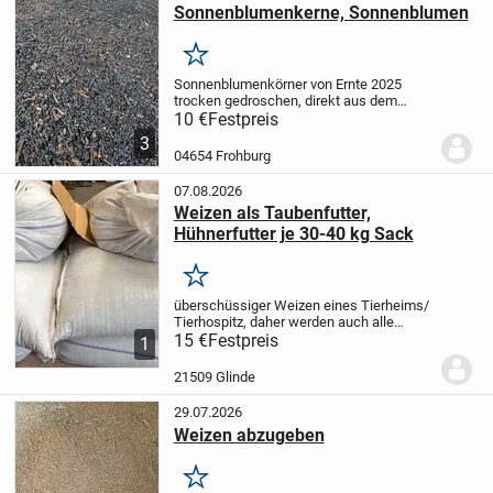
Sonnenblumenkerne, Sonnenblumen
Merken
Sonnenblumenkörner von Ernte 2025
trocken gedroschen, direkt aus dem
Mähdrescher ohne extra Reinigung, es
10 €
Festpreis
können kurze Stängelteile mit dabei sein,
3
siehe Bild 1
Als Vogelfutter, zum Oel
04654 Frohburg
pressen oder...
07.08.2026
Weizen als Taubenfutter,
Hühnerfutter je 30-40 kg Sack
Merken
überschüssiger Weizen eines Tierheims/
Tierhospitz, daher werden auch alle
Einnahmen an das Tierheim
15 €
Festpreis
1
gespendet.
Privatverkauf aus
Nichtraucherhaushalt
Der Verkauf erfolgt
21509 Glinde
unter Ausschluss...
29.07.2026
Weizen abzugeben
Merken