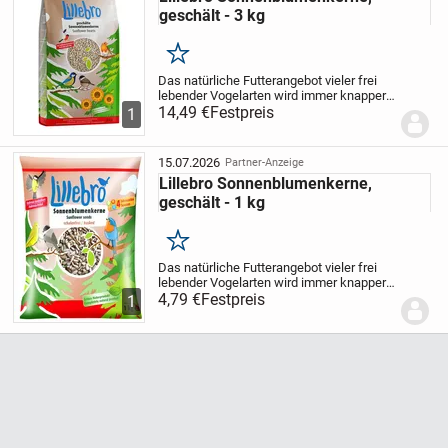
geschält - 3 kg
Merken
Das natürliche Futterangebot vieler frei
lebender Vogelarten wird immer knapper,
besonders in den Städten. Versorgen Sie
14,49 €
Festpreis
1
Ihre gefiederten Gäste mit den geschälten
Sonnenblumenkernen von Lillebro....
15.07.2026
Partner-Anzeige
Lillebro Sonnenblumenkerne,
geschält - 1 kg
Merken
Das natürliche Futterangebot vieler frei
lebender Vogelarten wird immer knapper,
besonders in den Städten. Versorgen Sie
4,79 €
Festpreis
1
Ihre gefiederten Gäste mit den geschälten
Sonnenblumenkernen von Lillebro....