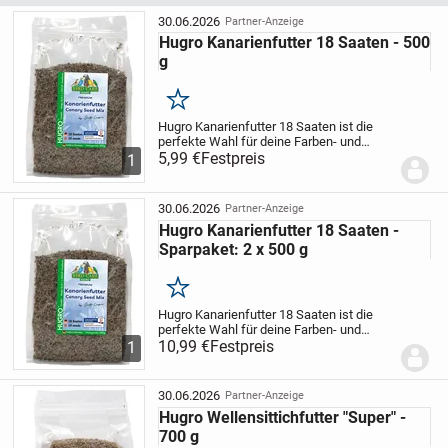
30.06.2026
Partner-Anzeige
Hugro Kanarienfutter 18 Saaten - 500
g
Merken
Hugro Kanarienfutter 18 Saaten ist die
perfekte Wahl für deine Farben- und
Positurkanarien, die in warmer oder
5,99 €
Festpreis
1
frostfreier Innenhaltung leben. Diese
hochwertige Mischung enthält 18
wichtige Zutaten,...
30.06.2026
Partner-Anzeige
Hugro Kanarienfutter 18 Saaten -
Sparpaket: 2 x 500 g
Merken
Hugro Kanarienfutter 18 Saaten ist die
perfekte Wahl für deine Farben- und
Positurkanarien, die in warmer oder
10,99 €
Festpreis
1
frostfreier Innenhaltung leben. Diese
hochwertige Mischung enthält 18
wichtige Zutaten,...
30.06.2026
Partner-Anzeige
Hugro Wellensittichfutter "Super" -
700 g