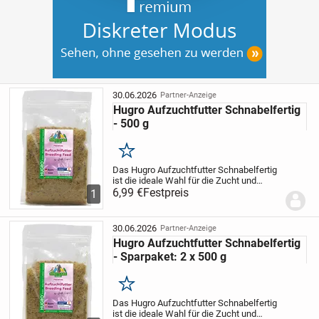
30.06.2026
Partner-Anzeige
Hugro Aufzuchtfutter Schnabelfertig
- 500 g
Merken
Das Hugro Aufzuchtfutter Schnabelfertig
ist die ideale Wahl für die Zucht und
Aufzucht von Kanarienvögel, exotischen
6,99 €
Festpreis
1
Prachtfinken, Waldvögel und vielen
weiteren Ziervögeln. Dieses
Futterversorgt...
30.06.2026
Partner-Anzeige
Hugro Aufzuchtfutter Schnabelfertig
- Sparpaket: 2 x 500 g
Merken
Das Hugro Aufzuchtfutter Schnabelfertig
ist die ideale Wahl für die Zucht und