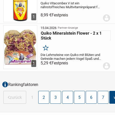
Quiko Vitacombex V ist ein
nährstoffreiches Multivitaminpräparat für
Ziervögel. Es überzeugt unter anderem mit
8,99 €
Festpreis
hervorragendem Geschmack und eignet
1
sich ideal für Kanarien, Sittiche und
Papageien, bei...
15.04.2026
Partner-Anzeige
Quiko Mineralstein Flower - 2 x 1
Stück
Merken
Die Lehmsteine von Quiko mit Blüten und
Getreide machen jedem Vogel Spaß und
lassen keine Langeweile aufkommen. Die
5,29 €
Festpreis
1
im Lehm eingebackenen Leckereien
regen zum Picken an. Dabei wird der aus
kleinen...
Rankingfaktoren
zurück
1
2
3
4
5
6
7