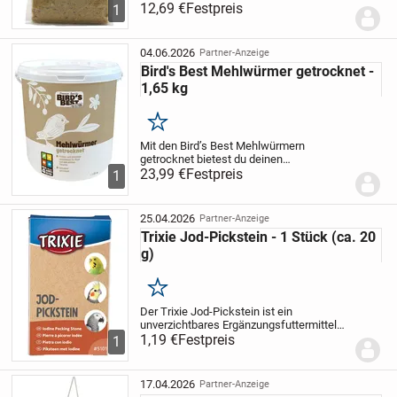
Aufzucht von Kanarienvögel, exotischen
12,69 €
Festpreis
1
Prachtfinken, Waldvögel und vielen
weiteren Ziervögeln. Dieses
Futterversorgt...
04.06.2026
Partner-Anzeige
Bird's Best Mehlwürmer getrocknet -
1,65 kg
Merken
Mit den Bird’s Best Mehlwürmern
getrocknet bietest du deinen
Gartenvögeln eine besonders nahrhafte
23,99 €
Festpreis
1
und natürliche Ergänzung. Die
Mehlwürmer sind reich an hochwertigem
Eiweiß und Fetten – eine...
25.04.2026
Partner-Anzeige
Trixie Jod-Pickstein - 1 Stück (ca. 20
g)
Merken
Der Trixie Jod-Pickstein ist ein
unverzichtbares Ergänzungsfuttermittel
für Vögel. Als reines Naturprodukt
1,19 €
Festpreis
1
unterstützt er nicht nur die natürliche
Schnabelpflege, sondern optimiert auch
die Mineralsto...
17.04.2026
Partner-Anzeige