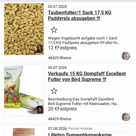
05.07.2026
Taubenfutter/1 Sack 17,5 KG
Paddyreis abzugeben !!!
Merken
Wegen Vogelzucht aufgabe noch 1 Sack
17,5 KG Paddyreis abzugeben !!!
Futter für
Tauben und Reisfinken/Amadienen !!!
12 €
Festpreis
1
48429 Rheine
05.07.2026
Verkaufe 15 KG Dompfaff Excellent
Futter von Bird Supreme !!!
Merken
Beschreibung
Das Dompfaff Excellent
Bird Supreme Futter mit Kleinsaaten, Hanf
und Früchten ist die ideale
20 €
Festpreis
1
Futtermischung.
Zusammensetzung:
Mariendistelsaat
Sonnenblumkerne
48429 Rheine
gestreift
Kardysaat
...
07.08.2026
Partner-Anzeige
Lillebro Sonnenblumenkerne,