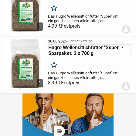
Merken
Das Hugro Wellensittichfutter "Super" ist
ein ganzheitliches Alleinfutter, das
speziell für die Bedürfnisse deiner
4,99 €
Festpreis
1
Wellensittiche entwickelt wurde. Diese
ausgewogene Mischung aus
verschiedenen...
30.06.2026
Partner-Anzeige
Hugro Wellensittichfutter "Super" -
Sparpaket: 2 x 700 g
Merken
Das Hugro Wellensittichfutter "Super" ist
ein ganzheitliches Alleinfutter, das
speziell für die Bedürfnisse deiner
8,99 €
Festpreis
1
Wellensittiche entwickelt wurde. Diese
ausgewogene Mischung aus
verschiedenen...