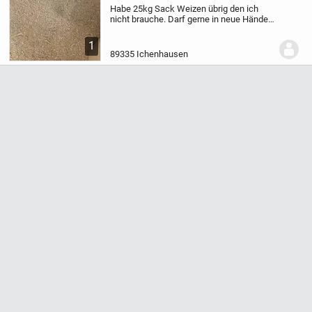
Habe 25kg Sack Weizen übrig den ich
nicht brauche. Darf gerne in neue Hände.
Vielleicht findet sich ja wer.
Kann auch
eine kleinere Menge raus tun wenn jmd
1
nicht alles möchte.
.
89335 Ichenhausen