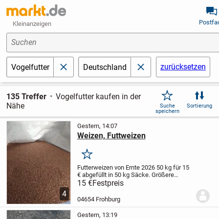
Postfa
Kleinanzeigen
Suchen
zurücksetzen
Vogelfutter
Deutschland
schließen
schließen
135 Treffer
Vogelfutter kaufen in der
Nähe
Suche
Sortierung
speichern
Gestern, 14:07
Weizen, Futtweizen
Merken
Futterweizen von Ernte 2026
50 kg für 15
€ abgefüllt in 50 kg Säcke.
Größere
Mengen im Big Bag möglich, dann auch
15 €
Festpreis
besserer Preis.
Wir haben auch noch
4
Gerste, Hafer, Erbsen und Sonnenblumen
04654 Frohburg
als...
Gestern, 13:19