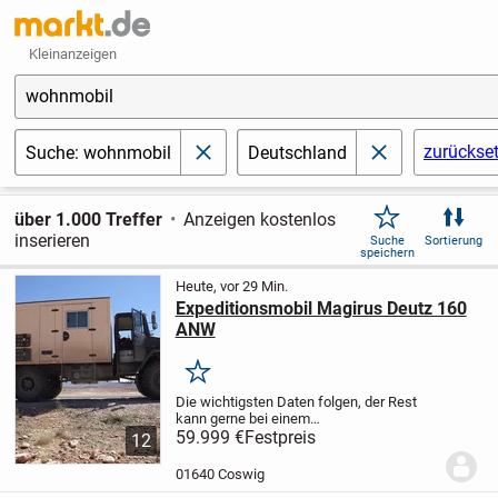
Kleinanzeigen
wohnmobil
zurückse
Suche: wohnmobil
Deutschland
schließen
schließen
über 1.000 Treffer
Anzeigen kostenlos
inserieren
Suche
Sortierung
speichern
Heute, vor 29 Min.
Expeditionsmobil Magirus Deutz 160
ANW
Merken
Die wichtigsten Daten folgen, der Rest
kann gerne bei einem
Besichtigungstermin besprochen und
59.999 €
Festpreis
12
angeschaut werden.
7,49t
H-
Kennzeichen!
9 eingetragene
01640 Coswig
Sitzplätze
starke Achsen (15t