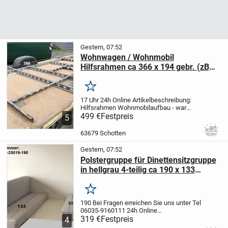
Waren sind zum Versand verpackt ein
„ANSCHAUEN“ ist daher leider nicht
möglich.
Gestern, 07:52
Wohnwagen / Wohnmobil
Hilfsrahmen ca 366 x 194 gebr. (zB
Fiat Ducato 290 Wohnmobilaufbau)
Merken
17 Uhr 24h Online Artikelbeschreibung:
Hilfsrahmen Wohnmobilaufbau - war
verbaut an einem Fiat 290 BJ 94 mit
499 €
Festpreis
5
Wohnmobil
-Aufbau des Herstellers
Bürstner - guter Zustand, Abmessungen
63679 Schotten
siehe Fotos - auch für andere
Wohnwagen / Anhänger geeignet -
Gestern, 07:52
Versand / Anlieferung nach Absprache
Polstergruppe für Dinettensitzgruppe
möglich. Zur Beachtung: Alle unsere
in hellgrau 4-teilig ca 190 x 133
Waren sind zum Versand verpackt ein
„ANSCHAUEN“ ist daher leider nicht
gebraucht Wohnwagen / Wohnmobil
möglich.
mit Reißverschluss - neutrales helles
Merken
Design (aus Hobby deluxe easy 400
190 Bei Fragen erreichen Sie uns unter Tel
EZ 2003)
06035-9160111 24h Online
Artikelbeschreibung: Polstergruppe für
319 €
Festpreis
4
Dinettensitzgruppe in hellgrau 4-teilig ca