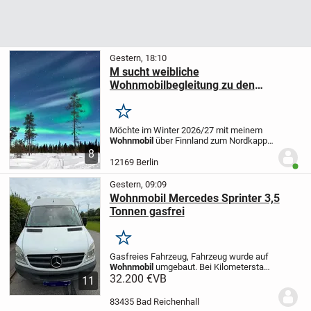
Gestern, 18:10
M sucht weibliche
Wohnmobilbegleitung zu den
Polarlichtern
Merken
Möchte im Winter 2026/27 mit meinem
Wohnmobil
über Finnland zum Nordkapp
fahren. Suche hierfür eine aktive Frau mit
8
Zeit und guten Englischkenntnissen, die
12169 Berlin
Benut
Spass auf den skandinavischen Winter
mit Polarlichtern und klarer Kälte hat.
Gestern, 09:09
Wenn du mitkommen möchtest melde
Wohnmobil Mercedes Sprinter 3,5
dich bitte, dann können wir alles weitere
Tonnen gasfrei
besprechen.
Merken
Gasfreies Fahrzeug, Fahrzeug wurde auf
Wohnmobil
umgebaut. Bei Kilometerstand
180.000, Kraftstoff Diesel 100 Liter Tank,
32.200 €
VB
11
163 PS, Getriebe Automatik, HU bis
04/2028; Klimaanlage, zusätzliche
83435 Bad Reichenhall
Klimaanlage im Anbau, Fahrzeuglänge: