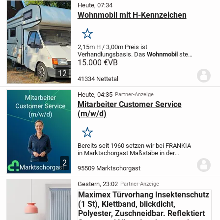
Version)
Luftgeküh...
Heute, 07:34
Wohnmobil mit H-Kennzeichen
Merken
2,15m H / 3,00m Preis ist
Verhandlungsbasis. Das
Wohnmobil
steht
in Nettetal
15.000 €
VB
12
41334 Nettetal
Heute, 04:35
Partner-Anzeige
Mitarbeiter Customer Service
(m/w/d)
Merken
Bereits seit 1960 setzen wir bei FRANKIA
in Marktschorgast Maßstäbe in der
Wohnmobil
-Branche. Lifestyle, Innovation
2
und ausgezeichnete Qualität „Made in
95509 Marktschorgast
Germany“ sind für uns als
Traditionsunternehmen fester Bestandteil
Gestern, 23:02
Partner-Anzeige
unserer täglichen Arbeit. So entwickeln
Maximex Türvorhang Insektenschutz
wir gezielte Lösungen, um den Urlaub für
(1 St), Klettband, blickdicht,
unsere Kunden noch entspannter,
schöner und komfortabler zu machen.
Polyester, Zuschneidbar. Reflektiert