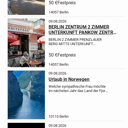
APARTMENT UNTERKUNFT bis 2
50 €
Festpreis
Personen.
Ein Zimmer Unterkunft bis
2 Personen. U/S-Bhf. Schönhauser
14057 Berlin
Str. -Zwei min. entfernt.
...
09.08.2026
BERLIN ZENTRUM 2 ZIMMER
UNTERKUNFT PANKOW ZENTRAL
NR
BERLIN 2 ZIMMER PRENZLAUER
BERG MITTE UNTERKUNFT
PANKOW
nah ALEXANDERPLATZ bis
2 Personen WLAN RUHIG
2 Zimmer
50 €
Festpreis
Unterkunft bis 2 Personen. U/S-Bhf.
Schönhauser Str. -Zwei min.
14057 Berlin
entfernt.
Nähe...
09.08.2026
Urlaub in Norwegen
Welche sympathische Frau möchte
im nächsten Jahr das Land der Fjorde
erleben? Du solltest Interesse an der
beeindruckenden Landschaft und
Natur Norwegens, seinen Menschen
und seiner Kultur haben, eine...
10115 Berlin
09.08.2026