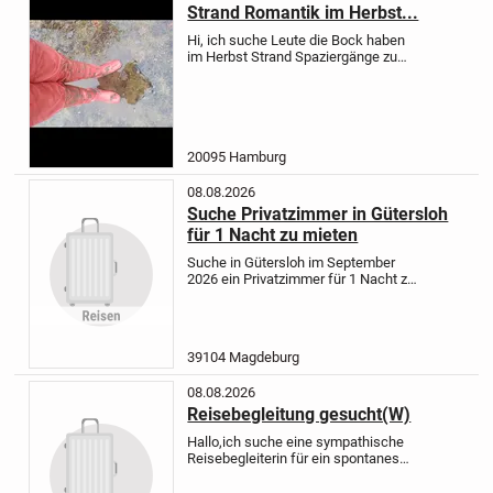
Strand Romantik im Herbst...
Hi, ich suche Leute die Bock haben
im Herbst Strand Spaziergänge zu
unternehmen, gerne in Wathosen
aber fürs erste reichen auch
Gummistiefel...
Raum Kiel - Lübeck
und Elbestrand bei HH...
20095 Hamburg
08.08.2026
Suche Privatzimmer in Gütersloh
für 1 Nacht zu mieten
Suche in Gütersloh im September
2026 ein Privatzimmer für 1 Nacht zu
mieten. Am besten euine
Privatunterkunft mit Dusche.
39104 Magdeburg
08.08.2026
Reisebegleitung gesucht(W)
Hallo,
ich suche eine sympathische
Reisebegleiterin für ein spontanes
Wochenende in Holland.
Geplant ist
die Abfahrt am Freitag ( 07.08) mit