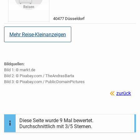
einer Übernachtung in einem
schönen Hotel mit Spa. Am...
40477 Düsseldorf
Mehr Reise-Kleinanzeigen
Bildquellen:
Bild 1: © markt.de
Bild 2: © Pixabay.com / TheAndrasBarta
Bild 3: © Pixabay.com / PublicDomainPictures
zurück
Diese Seite wurde
9
Mal bewertet.
Durchschnittlich mit
3
/5 Sternen.