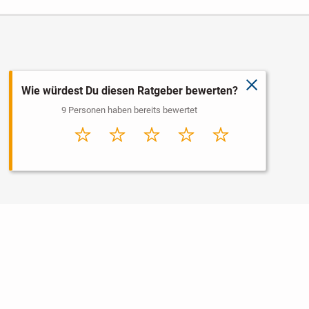
schließen
Wie würdest Du diesen Ratgeber bewerten?
9 Personen haben bereits bewertet
Sehr
Schlecht
Durchschnitt
Gut
Sehr gut
schlecht
Nutzungsbedingungen
Datenschutz
Barrierefreiheit
Impressum
Kontakt
Hilfe
Sicherheit
Jugendschutz
Login
Konto löschen
Premium buchen
Abo kündigen
Newsletter
Ratgeber
Regionen
Über uns
Jobs
Werbung
Widget erstellen
Facebook