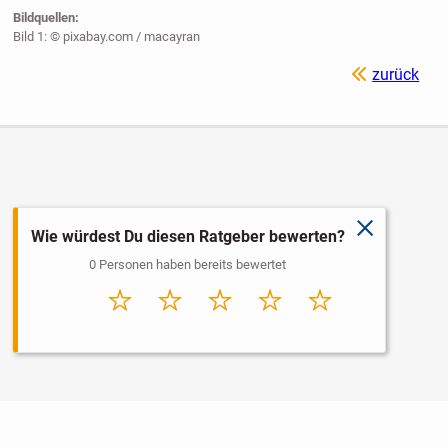
Bildquellen:
Bild 1: © pixabay.com / macayran
zurück
schließen
Wie würdest Du diesen Ratgeber bewerten?
0 Personen haben bereits bewertet
Sehr
Schlecht
Durchschnitt
Gut
Sehr gut
schlecht
Nutzungsbedingungen
Datenschutz
Barrierefreiheit