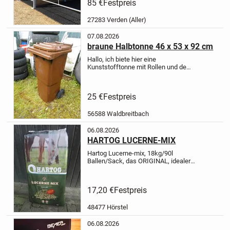
85 €
Festpreis
für Pferde - stabil, langlebig und
einfach zu montieren.
Unsere...
27283 Verden (Aller)
07.08.2026
braune Halbtonne 46 x 53 x 92 cm
Hallo,
ich biete hier eine
Kunststofftonne mit Rollen und dem
Maß 46 x 53 x 92 cm zum Kauf an.
Das Innenmaß ist 36 x 36 x 50 cm.
Die Tonne ist ohne Mängel, sauber,
25 €
Festpreis
geruchsfrei und kann als Futtertonn...
56588 Waldbreitbach
06.08.2026
HARTOG LUCERNE-MIX
Hartog Lucerne-mix, 18kg/90l
Ballen/Sack, das ORIGINAL, idealer
Raufutterersatz oder als gesunde
Zugabe !
Preis bei Abnahme von min.
21 Ballen 16,90 Euro/Stück inkl.
17,20 €
Festpreis
MWSt und ab Lager bei Barzahlung...
48477 Hörstel
06.08.2026