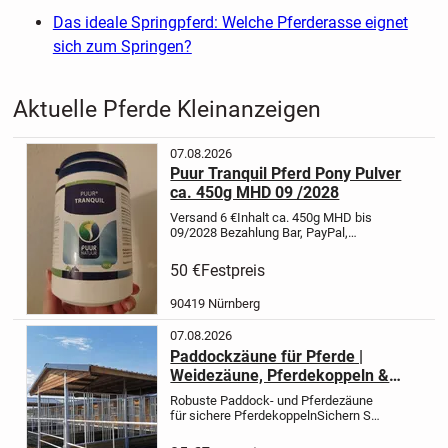
Das ideale Springpferd: Welche Pferderasse eignet
sich zum Springen?
Aktuelle Pferde Kleinanzeigen
07.08.2026
Puur Tranquil Pferd Pony Pulver
ca. 450g MHD 09 /2028
Versand 6 €
Inhalt ca. 450g
MHD bis
09/2028
Bezahlung Bar, PayPal,
Überweisung
Abholung in 90419
Nürnberg St. Johannis
50 €
Festpreis
Palmplatz
Calm down relax chill
tranquility tranquil beruhigend
90419 Nürnberg
Beruhigung...
07.08.2026
Paddockzäune für Pferde |
Weidezäune, Pferdekoppeln &
stabile Pferdezäune
Robuste Paddock- und Pferdezäune
für sichere Pferdekoppeln
Sichern Sie
Ihre Pferde mit hochwertigen
Paddockzäunen und Weidezäunen