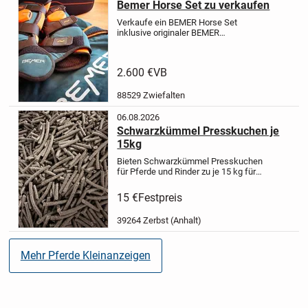
Bemer Horse Set zu verkaufen
Verkaufe ein BEMER Horse Set
inklusive originaler BEMER
Abschwitzdecke im Komplettset.
Das
Set wurde im Juni 2021 gekauft, nur
wenig genutzt und befindet sich in
2.600 €
VB
einem sehr guten, gepflegten
Zustand....
88529 Zwiefalten
06.08.2026
Schwarzkümmel Presskuchen je
15kg
Bieten Schwarzkümmel Presskuchen
für Pferde und Rinder zu je 15 kg für
15 EUR an.
Haupteinsatzbereiche und
Effekte
Atemwege: Hilft bei
15 €
Festpreis
staubbedingtem Husten, leichten
Bronchialreizungen und...
39264 Zerbst (Anhalt)
Mehr Pferde Kleinanzeigen