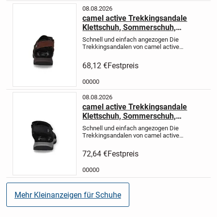
08.08.2026
camel active Trekkingsandale
Klettschuh, Sommerschuh,
Outdoorschuh mit Logoschriftzug
Schnell und einfach angezogen
Die
Trekkingsandalen von camel active
passen gut zu deinen Abenteuern in
der Natur. Mit dem Klettverschluss
68,12 €
Festpreis
kannst du den Schuh individuell in der
Weite anpassen und ihn...
00000
08.08.2026
camel active Trekkingsandale
Klettschuh, Sommerschuh,
Outdoorschuh mit Logoschriftzug
Schnell und einfach angezogen
Die
Trekkingsandalen von camel active
passen gut zu deinen Abenteuern in
der Natur. Mit dem Klettverschluss
72,64 €
Festpreis
kannst du den Schuh individuell in der
Weite anpassen und ihn...
00000
Mehr Kleinanzeigen für Schuhe