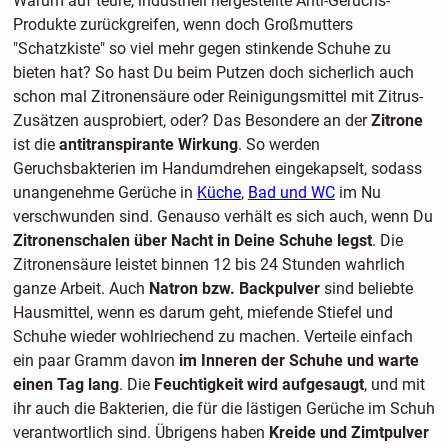
Warum auf teure, industriell hergestellte Anti-Geruchs-
Produkte zurückgreifen, wenn doch Großmutters
"Schatzkiste" so viel mehr gegen stinkende Schuhe zu
bieten hat? So hast Du beim Putzen doch sicherlich auch
schon mal Zitronensäure oder Reinigungsmittel mit Zitrus-
Zusätzen ausprobiert, oder? Das Besondere an der
Zitrone
ist die
antitranspirante Wirkung
. So werden
Geruchsbakterien im Handumdrehen eingekapselt, sodass
unangenehme Gerüche in
Küche
,
Bad und WC
im Nu
verschwunden sind. Genauso verhält es sich auch, wenn Du
Zitronenschalen über Nacht in Deine Schuhe legst
. Die
Zitronensäure leistet binnen 12 bis 24 Stunden wahrlich
ganze Arbeit. Auch
Natron bzw. Backpulver
sind beliebte
Hausmittel, wenn es darum geht, miefende Stiefel und
Schuhe wieder wohlriechend zu machen. Verteile einfach
ein paar Gramm davon
im Inneren der Schuhe und warte
einen Tag lang
. Die
Feuchtigkeit wird aufgesaugt
, und mit
ihr auch die Bakterien, die für die lästigen Gerüche im Schuh
verantwortlich sind. Übrigens haben
Kreide und Zimtpulver