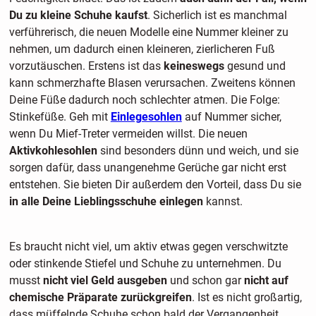
Du zu kleine Schuhe kaufst
. Sicherlich ist es manchmal
verführerisch, die neuen Modelle eine Nummer kleiner zu
nehmen, um dadurch einen kleineren, zierlicheren Fuß
vorzutäuschen. Erstens ist das
keineswegs
gesund und
kann schmerzhafte Blasen verursachen. Zweitens können
Deine Füße dadurch noch schlechter atmen. Die Folge:
Stinkefüße. Geh mit
Einlegesohlen
auf Nummer sicher,
wenn Du Mief-Treter vermeiden willst. Die neuen
Aktivkohlesohlen
sind besonders dünn und weich, und sie
sorgen dafür, dass unangenehme Gerüche gar nicht erst
entstehen. Sie bieten Dir außerdem den Vorteil, dass Du sie
in alle Deine Lieblingsschuhe einlegen
kannst.
Es braucht nicht viel, um aktiv etwas gegen verschwitzte
oder stinkende Stiefel und Schuhe zu unternehmen. Du
musst
nicht viel Geld ausgeben
und schon gar
nicht auf
chemische Präparate zurückgreifen
. Ist es nicht großartig,
dass müffelnde Schuhe schon bald der Vergangenheit