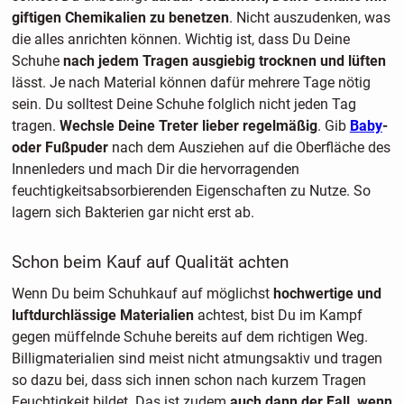
giftigen Chemikalien zu benetzen
. Nicht auszudenken, was
die alles anrichten können. Wichtig ist, dass Du Deine
Schuhe
nach jedem Tragen ausgiebig trocknen und lüften
lässt. Je nach Material können dafür mehrere Tage nötig
sein. Du solltest Deine Schuhe folglich nicht jeden Tag
tragen.
Wechsle Deine Treter lieber regelmäßig
. Gib
Baby
-
oder Fußpuder
nach dem Ausziehen auf die Oberfläche des
Innenleders und mach Dir die hervorragenden
feuchtigkeitsabsorbierenden Eigenschaften zu Nutze. So
lagern sich Bakterien gar nicht erst ab.
Schon beim Kauf auf Qualität achten
Wenn Du beim Schuhkauf auf möglichst
hochwertige und
luftdurchlässige Materialien
achtest, bist Du im Kampf
gegen müffelnde Schuhe bereits auf dem richtigen Weg.
Billigmaterialien sind meist nicht atmungsaktiv und tragen
so dazu bei, dass sich innen schon nach kurzem Tragen
Feuchtigkeit bildet. Das ist zudem
auch dann der Fall, wenn