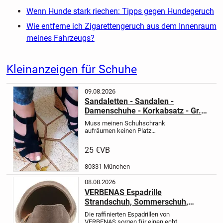
Wenn Hunde stark riechen: Tipps gegen Hundegeruch
Wie entferne ich Zigarettengeruch aus dem Innenraum
meines Fahrzeugs?
Kleinanzeigen für Schuhe
09.08.2026
Sandaletten - Sandalen -
Damenschuhe - Korkabsatz - Gr.
39
Muss meinen Schuhschrank
aufräumen keinen Platz
mehr^^
Verkaufe hier ein paar sehr
schöne Schuhe von Graceland in der
25 €
VB
Gr. 39
Wie ihr auf den Fotos seht habe
ich sie nicht oft getragen.
Bei
80331 München
Interesse...
08.08.2026
VERBENAS Espadrille
Strandschuh, Sommerschuh,
Loafer aus Veloursleder
Die raffinierten Espadrillen von
VERBENAS sorgen für einen echt