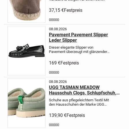
tollen Look! Durch das Obermaterial
aus Veloursleder begeistert der
37,15 €
Festpreis
Damenschuh auf Anhieb. Auch im
Inneren ist er komplett aus Leder...
00000
08.08.2026
Pavement Pavement Slipper
Leder Slipper
Dieser elegante Slipper von
Pavement überzeugt mit glänzender
Oberfläche, klassischer Mokassin-
Naht und dekorativem Quasten-Detail
169 €
Festpreis
auf dem Spann.Die profilierte
Laufsohle und der niedrige Absatz...
00000
08.08.2026
UGG TASMAN MEADOW
Hausschuh Clogs, Schlupfschuh,
Slipper mit Anziehlasche
Schuhe aus pflegeleichtem Textil
Mit
den Hausschuhen der Marke UGG
findest du deine neuen
Lieblingsschuhe. Dadurch, dass du
139,90 €
Festpreis
einfach in den Schuh
hineinschlüpfen kannst, ist das An-
00000
und Ausziehen...