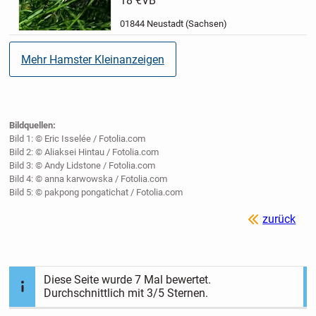
18 €
VB
Züchter zu bekommen. Jedes
unserer Tiere bekommt bei...
01844 Neustadt (Sachsen)
Mehr Hamster Kleinanzeigen
Bildquellen:
Bild 1: © Eric Isselée / Fotolia.com
Bild 2: © Aliaksei Hintau / Fotolia.com
Bild 3: © Andy Lidstone / Fotolia.com
Bild 4: © anna karwowska / Fotolia.com
Bild 5: © pakpong pongatichat / Fotolia.com
zurück
Diese Seite wurde
7
Mal bewertet.
Durchschnittlich mit
3
/5 Sternen.