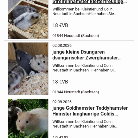
Streifenhamster kletterfreudige
Hamster Zwerghamster
Willkommen bei Kleintier und Co in
Kletterhamster kann klettern wie
Neustadt in Sachsen
Hier haben Sie
eine Maus
die Möglichkeit ihren / ihre neuen
kleinen Schützling(e) direkt beim
18 €
VB
Züchter zu bekommen. Jedes
unserer Tiere bekommt bei
01844 Neustadt (Sachsen)
Übergabe...
02.08.2026
junge kleine Dsungaren
dsungarischer Zwerghamster
dschungarischer Hamster bunt
Willkommen bei Kleintier und Co in
Neustadt in Sachsen
Hier haben Sie
die Möglichkeit ihren / ihre neuen
kleinen Schützling(e) direkt beim
18 €
VB
Züchter zu bekommen. Jedes
unserer Tiere bekommt bei...
01844 Neustadt (Sachsen)
02.08.2026
junge Goldhamster Teddyhamster
Hamster langhaarige Goldis
Teddys Jungtiere
Willkommen bei Kleintier und Co in
Neustadt in Sachsen
Hier haben Sie
die Möglichkeit ihren / ihre neuen
kleinen Schützling(e) direkt beim