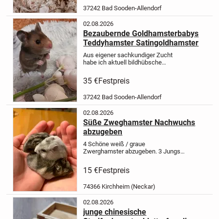
Streifenhamster sind die einzigen
37242 Bad Sooden-Allendorf
Hamster, die sehr...
02.08.2026
Bezaubernde Goldhamsterbabys
Teddyhamster Satingoldhamster
Aus eigener sachkundiger Zucht
habe ich aktuell bildhübsche
Goldhamster in allen drei
Fellvarianten abzugeben: Standard,
35 €
Festpreis
Teddy und Satin. Die Hamsterbabys
sind jetzt 6 und 8 Wochen alt und
37242 Bad Sooden-Allendorf
auszugsbere...
02.08.2026
Süße Zweghamster Nachwuchs
abzugeben
4 Schöne weiß / graue
Zwerghamster abzugeben. 3 Jungs
noch verfügbar. Top fit 💪 und ca 6
Wochen alt.
15 €
Festpreis
74366 Kirchheim (Neckar)
02.08.2026
junge chinesische