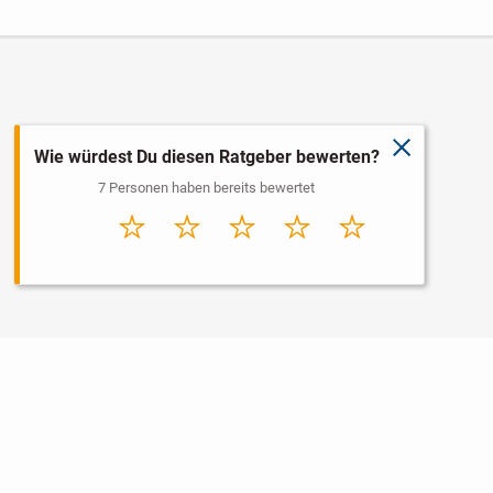
schließen
Wie würdest Du diesen Ratgeber bewerten?
7 Personen haben bereits bewertet
Sehr
Schlecht
Durchschnitt
Gut
Sehr gut
schlecht
Nutzungsbedingungen
Datenschutz
Barrierefreiheit
Impressum
Kontakt
Hilfe
Sicherheit
Jugendschutz
Login
Konto löschen
Premium buchen
Abo kündigen
Newsletter
Ratgeber
Regionen
Über uns
Jobs