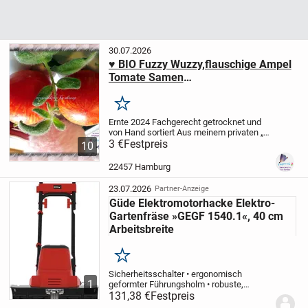
30.07.2026
♥ BIO Fuzzy Wuzzy,flauschige Ampel
Tomate Samen
Tulpenstolz,Garten,Pfirsich,Seeds,Ga
rten,samenfest,Alte Sorte
Merken
Ernte 2024 Fachgerecht getrocknet und
von Hand sortiert Aus meinem privaten „
BIO-Garten “ - nur ♥ Liebe und
3 €
Festpreis
Kompost
+
10
Aussaat.-/ Kulturanleitung Bist Du dabei ?
Ich möchte ♥ Schönes bewahren ♥ und
22457 Hamburg
diese besonderen Raritäten mit Ihnen
teilen um sie so zu erhalten. Alle meine
23.07.2026
Partner-Anzeige
Saatgut-Schätzchen stammen aus
Güde Elektromotorhacke Elektro-
meinem privaten ' Bio-Garten ', weil ich
aber keine Missverständnisse möchte
Gartenfräse »GEGF 1540.1«, 40 cm
habe ich meine Annoncen hier als
Arbeitsbreite
gewerblich eingestellt.
Merken
Sicherheitsschalter • ergonomisch
1
geformter Führungsholm • robuste,
gekröpfte Hackmesser für effektives
131,38 €
Festpreis
Arbeiten • Kabelzugentlastung •