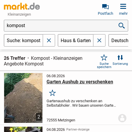
Postfach
mehr
Kleinanzeigen
kompost
Suche: kompost
Haus & Garten
Deutschl
schließen
schließen
26 Treffer
Kompost - Kleinanzeigen
Angebote Kompost
Suche
Sortierung
speichern
06.08.2026
Garten Aushub zu verschenken
Merken
Gartenaushub zu verschenken an
Selbstabholer . Wir bauen unseren Garten
um und verschenken deshalb den
Aushub.
Schubkarre ist vorhanden
Bein
2
Fragen gerne melden
72555 Metzingen
04.08.2026
Partner-Anzeige