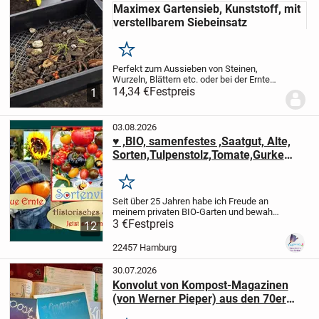
Maximex Gartensieb, Kunststoff, mit
verstellbarem Siebeinsatz
Merken
Perfekt zum Aussieben von Steinen,
Wurzeln, Blättern etc. oder bei der Ernte
von Kartoffeln und anderen
14,34 €
Festpreis
1
Gemüsesorten. Auch das Filtern von
grobem
Kompost
wird zum Kinderspiel.
Mit extragroßer Siebfläche (31 x 25 cm).
03.08.2026
Aus robustem Kunststoff (PP). Absolut
♥ ,BIO, samenfestes ,Saatgut, Alte,
rostfrei und leicht zu reinigen.
Sorten,Tulpenstolz,Tomate,Gurke
,Marketmore,Tanja,schwarze,rot,gest
reift,groß,Samen,Bienenweiden,Kräut
Merken
er,Zucchini,Nektar,Sonnenblumen,Sal
Seit über 25 Jahren habe ich Freude an
bei,
meinem privaten BIO-Garten und bewahre
„Alte Schätzchen“. ♥ Nur Liebe und
3 €
Festpreis
12
Kompost
. .. HINWEIS: - Mein Saatgut ist
fachgerecht geerntet und getrocknet - von
22457 Hamburg
Hand sortiert für eine hohe Keimquote
und - sehr begrenzt verfügbar und nicht
30.07.2026
zur Vermarktung bestimmt, deshalb nur
Konvolut von Kompost-Magazinen
Abgabe an Hobbygärtner !
(von Werner Pieper) aus den 70er
Jahren für Sammler und Liebhaber