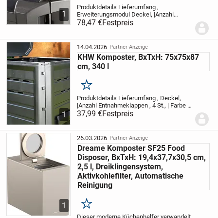
Produktdetails Lieferumfang ,
1
Erweiterungsmodul Deckel, |Anzahl
Entnahmeklappen , 6 St., | Farbe &
78,47 €
Festpreis
Material Farbe , schwarz, |Material ,
Kunststoff, | Maße & Gewicht Hinweis
Maßangaben , Alle Angaben...
14.04.2026
Partner-Anzeige
KHW Komposter, BxTxH: 75x75x87
cm, 340 l
Merken
Produktdetails Lieferumfang , Deckel,
|Anzahl Entnahmeklappen , 4 St., | Farbe &
Material Farbe , anthrazit, |Material ,
37,99 €
Festpreis
1
Kunststoff, | Maße & Gewicht Hinweis
Maßangaben , Alle Angaben sind ca.-
Maße.,...
26.03.2026
Partner-Anzeige
Dreame Komposter SF25 Food
Disposer, BxTxH: 19,4x37,7x30,5 cm,
2,5 l, Dreiklingensystem,
Aktivkohlefilter, Automatische
Reinigung
1
Merken
Dieser moderne Küchenhelfer verwandelt