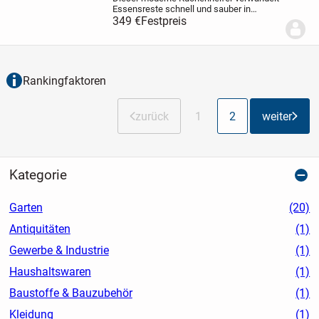
Essensreste schnell und sauber in
trockene, geruchsarme Masse. So bleibt
349 €
Festpreis
deine Küche hygienisch, frisch und
ordentlich. Dank kraftvollem Zerkleinern
werden...
Rankingfaktoren
zurück
1
2
weiter
Kategorie
Garten
(20)
Antiquitäten
(1)
Gewerbe & Industrie
(1)
Haushaltswaren
(1)
Baustoffe & Bauzubehör
(1)
Kleidung
(1)