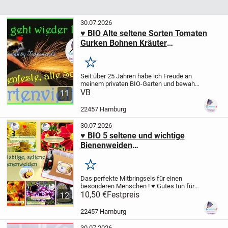
30.07.2026
♥ BIO Alte seltene Sorten Tomaten
Gurken Bohnen Kräuter
Bienenweiden vm Garten Raritäten
Tulpenstolz
Merken
Seit über 25 Jahren habe ich Freude an
meinem privaten BIO-Garten und bewahre
„Alte Schätzchen“. ♥ Nur Liebe und
VB
11
Kompost
. .. HINWEIS: - Mein Saatgut ist
fachgerecht geerntet und getrocknet - von
22457 Hamburg
Hand sortiert für eine hohe Keimquote
und - sehr begrenzt verfügbar und nicht
30.07.2026
zur Vermarktung bestimmt, deshalb nur
♥ BIO 5 seltene und wichtige
Abgabe an Hobbygärtner !
Bienenweiden
,samenfest,Tulpenstolz, Raritäten,
Nikolaus,Weihnachten,Geschenk,Mitb
Merken
ringsel,Sonnenblume,
Das perfekte Mitbringsels für einen
besonderen Menschen ! ♥ Gutes tun für
10,50 €
Festpreis
Bienchen & Co. ♥ Nur Liebe und
Kompost
.
12
…... ♥ ARTIKELBESCHREIBUNG: Siehe
Bilder. Preis 10,50 € versandkostenfrei.
22457 Hamburg
INHALT: + 5 Bienenweiden-Saaten -
Sorten siehe unten: + Kleiner Faltkarton-
30.07.2026