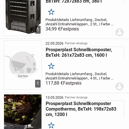
BxTxH: 72x72x83 cm, 380 l
Merken
Produktdetails Lieferumfang , Deckel,
|Anzahl Entnahmeklappen , 2 St., | Farbe &
Material Farbe , schwarz, |Material ,
34,99 €
Festpreis
1
Kunststoff, | Maße & Gewicht Hinweis
Maßangaben , Alle Angaben sind ca.-
Maße.,...
22.05.2026
Partner-Anzeige
Prosperplast Schnellkomposter,
BxTxH: 261x72x83 cm, 1600 l
Merken
Produktdetails Lieferumfang , Deckel,
|Anzahl Entnahmeklappen , 4 St., | Farbe &
Material Farbe , schwarz, |Material ,
117,88 €
Festpreis
1
Kunststoff, | Maße & Gewicht Hinweis
Maßangaben , Alle Angaben sind ca.-
Maße.,...
13.05.2026
Partner-Anzeige
Prosperplast Schnellkomposter
Compothermo, BxTxH: 198x72x83
cm, 1200 l
Merken