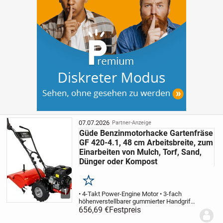
07.07.2026
Partner-Anzeige
Güde Benzinmotorhacke Gartenfräse
GF 420-4.1, 48 cm Arbeitsbreite, zum
Einarbeiten von Mulch, Torf, Sand,
Dünger oder Kompost
Merken
1
• 4-Takt Power-Engine Motor • 3-fach
höhenverstellbarer gummierter Handgriff •
Geländetaugliche Luftreifen mit
656,69 €
Festpreis
Grobstollenprofil für gute Bodenhaftung •