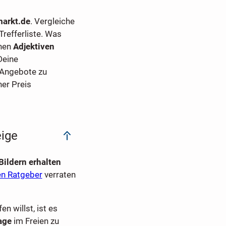
arkt.de
. Vergleiche
Trefferliste. Was
chen
Adjektiven
Deine
e Angebote zu
er Preis
eige
Bildern erhalten
en Ratgeber
verraten
en willst, ist es
age
im Freien zu