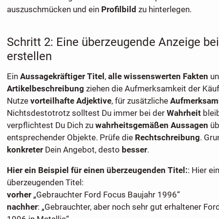
auszuschmücken und ein
Profilbild
zu hinterlegen.
Schritt 2: Eine überzeugende Anzeige be
erstellen
Ein
Aussagekräftiger Titel
,
alle wissenswerten Fakten
u
Artikelbeschreibung
ziehen die Aufmerksamkeit der Käuf
Nutze
vorteilhafte Adjektive
, für zusätzliche
Aufmerksam
Nichtsdestotrotz solltest Du immer bei der
Wahrheit
blei
verpflichtest Du Dich zu
wahrheitsgemäßen Aussagen
üb
entsprechender Objekte. Prüfe die
Rechtschreibung
. Gru
konkreter
Dein Angebot, desto
besser
.
Hier ein Beispiel für einen überzeugenden Titel:
: Hier ei
überzeugenden Titel:
vorher
„Gebrauchter Ford Focus Baujahr 1996“
nachher
: „Gebrauchter, aber noch sehr gut erhaltener For
1996 in Metallic“.