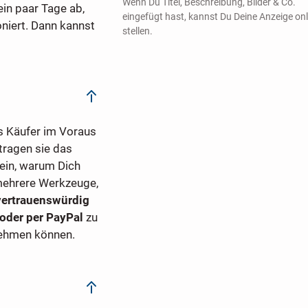
Wenn Du Titel, Beschreibung, Bilder & Co.
ein paar Tage ab,
eingefügt hast, kannst Du Deine Anzeige onl
oniert. Dann kannst
stellen.
ss Käufer im Voraus
tragen sie das
ein, warum Dich
ehrere Werkzeuge,
vertrauenswürdig
 oder per PayPal
zu
ehmen können.