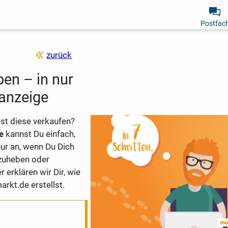
Postfac
zurück
en – in nur
nanzeige
t diese verkaufen?
de
kannst Du einfach,
nur an, wenn Du Dich
zuheben oder
r erklären wir Dir, wie
arkt.de erstellst.