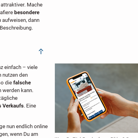
 attraktiver. Mache
afiere
besondere
n aufweisen, dann
 Beschreibung.
 einfach – viele
n nutzen den
so die
falsche
en werden kann.
tägliche
s Verkaufs
. Eine
ge nun endlich online
igen, wenn Du am