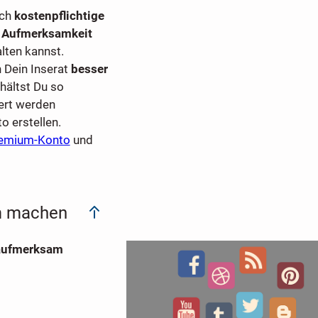
och
kostenpflichtige
 Aufmerksamkeit
alten kannst.
 Dein Inserat
besser
rhältst Du so
iert werden
o erstellen.
emium-Konto
und
am machen
 aufmerksam