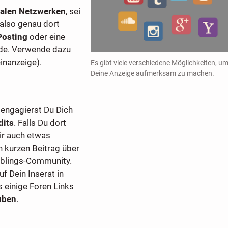
ialen Netzwerken
, sei
 also genau dort
Posting
oder eine
de. Verwende dazu
inanzeige).
Es gibt viele verschiedene Möglichkeiten, u
Deine Anzeige aufmerksam zu machen.
 engagierst Du Dich
dits
. Falls Du dort
ir auch etwas
n kurzen Beitrag über
ieblings-Community.
f Dein Inserat in
s einige Foren Links
uben
.