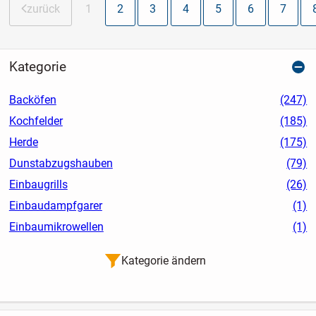
zurück
1
2
3
4
5
6
7
Kategorie
Backöfen
(247)
Kochfelder
(185)
Herde
(175)
Dunstabzugshauben
(79)
Einbaugrills
(26)
Einbaudampfgarer
(1)
Einbaumikrowellen
(1)
Kategorie ändern