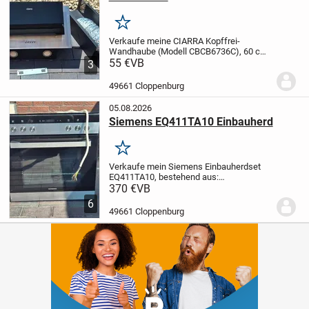
Merken
Verkaufe meine CIARRA Kopffrei-
Wandhaube (Modell CBCB6736C), 60 cm
breit, in Schwarz mit Edelstahl-Blende.
55 €
VB
3
Eckdaten:
Luftleistung: 370 m³/h
Geräuschpegel: 57 dB
49661 Cloppenburg
Energieeffizienzklasse A++
...
05.08.2026
Siemens EQ411TA10 Einbauherd
Merken
Verkaufe mein Siemens Einbauherdset
EQ411TA10, bestehend aus:
Einbaubackofen HE113FBS2 (iQ100), 66 l,
370 €
VB
Energieeffizienzklasse A
Glaskeramik-
6
Kochfeld EA64R (iQ300), 4 Kochzonen (u.
49661 Cloppenburg
a. Zweikreis- und...