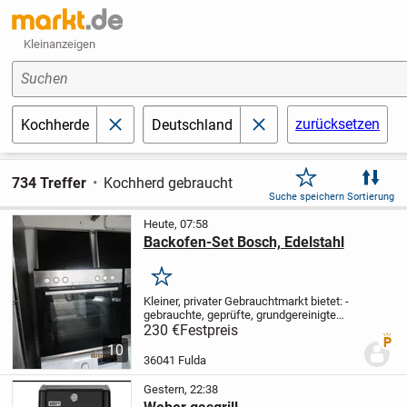
Kleinanzeigen
Suchen
zurücksetzen
Kochherde
Deutschland
schließen
schließen
734 Treffer
Kochherd gebraucht
Suche speichern
Sortierung
Heute, 07:58
Backofen-Set Bosch, Edelstahl
Merken
Kleiner, privater Gebrauchtmarkt bietet:
-
gebrauchte, geprüfte, grundgereinigte
Haushalts-Großgeräte
- eine 3-monatige
230 €
Festpreis
Premi
Gewährleistung mit privater Service-
10
Adresse
Arbeiten rund um die Küche...
36041 Fulda
Gestern, 22:38