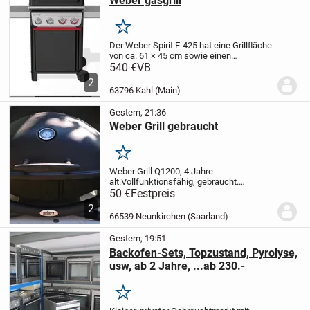
Weber gasgrill
Merken
Der Weber Spirit E-425 hat eine Grillfläche
von ca. 61 × 45 cm sowie einen
Warmhalterost. Er verfügt über 4
540 €
VB
Hauptbrenner und keinen Backburner. Die
2
Seitentische bieten ausreichend Platz für
63796 Kahl (Main)
Grillgut...
Gestern, 21:36
Weber Grill gebraucht
Merken
Weber Grill Q1200, 4 Jahre
alt.
Vollfunktionsfähig, gebraucht.
Gesäubert .
Incl. Original Untergestell.
50 €
Festpreis
2
66539 Neunkirchen (Saarland)
Gestern, 19:51
Backofen-Sets, Topzustand, Pyrolyse,
usw, ab 2 Jahre, ...ab 230.-
Merken