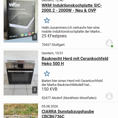
Gestern, 12:40
WKM Induktionskochplatte SIC-
2000.2 - 2000W - Neu & OVP
Merken
Hallo zusammen,
Ich verkaufe hier eine
mobile Induktionskochplatte der Marke
WKM (Modell: SIC-2000.2).
25 €
Festpreis
Das Gerät ist
5
absolut neu, unbenutzt und befindet sich
in der Originalverpackung.
Perfekt...
70437 Stuttgart
Benut
Gestern, 10:51
Bauknecht Herd mit Cerankochfeld
Heko 500 H
Merken
Bieten hier einen Herd mit Cerankochfeld
der Marke Bauknecht
Modell hat
versenkbare Bedienknöpfe.
150 €
VB
Keine
3
Beschädigung am Cerankochfeld
Gerät
befindet sich in gutem gebrauchten
52477 Alsdorf (Nordrhein-Westfalen)
Zustand und ist voll...
05.08.2026
CIARRA Dunstabzugshaube
CBCB6736C