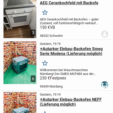
AEG Cerankochfeld mit Backofe
Merken
AEG Cerankochfeld mit Backofen – guter
Zustand, voll funktionsfähig
Ich verkaufe
einen gepflegten AEG Cerankochfeld mit
150 €
VB
Backofen. Das Gerät ist voll
3
funktionsfähig und befindet sich in einem
58332 Schwelm
guten...
Gestern, 19:19
⭐Autarker Einbau-Backofen Smeg
Serie Modena (Lieferung möglich)
Merken
Willkommen bei Waschmaschine
Nürnberg!
Der SMEG MCP48X aus der
Serie Modena ist ein hochwertiger Einbau-
230 €
Festpreis
6
Backofen im Edelstahl-Design mit
großem 68-Liter-Garraum, 9
90439 Nürnberg
Backofenfunktionen und Pyrolyse-Se...
Gestern, 19:19
⭐Autarker Einbau-Backofen NEFF
(Lieferung möglich)