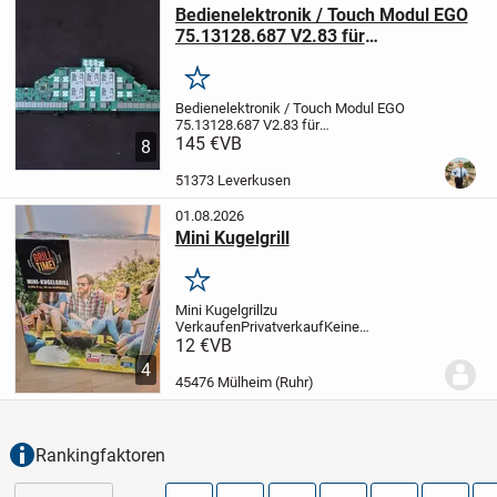
Bedienelektronik / Touch Modul EGO
75.13128.687 V2.83 für
Induktionskochfeld Siemens, Bosch,
Neff
Merken
Bedienelektronik / Touch Modul EGO
75.13128.687 V2.83
für
Induktionskochfeld Siemens, Bosch, Neff
145 €
VB
8
B/S/H/ 8001124828 für
Induktionskochfeld Bosch, Siemens, Neff
51373 Leverkusen
Geprüft und getestet, voll...
01.08.2026
Mini Kugelgrill
Merken
Mini Kugelgrill
zu
Verkaufen
Privatverkauf
Keine
Garantie
Keine Rücknahme
Der
12 €
VB
Ausschluss gilt nicht für
4
Schadenersatzansprüche aus grob
45476 Mülheim (Ruhr)
fahrlässiger bzw. Vorsätzlicher
verletzungen vom Leben, Körper...
Rankingfaktoren