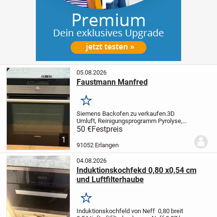
05.08.2026
Faustmann Manfred
Merken
Siemens Backofen zu verkaufen.
3D
Umluft, Reinigungsprogramm Pyrolyse,
etc.
guter Zustand, voll
50 €
Festpreis
funktionsfähig,
Verkaufpreis €50
1
91052 Erlangen
04.08.2026
Induktionskochfekd 0,80 x0,54 cm
und Luftfilterhaube
Merken
Induktionskochfeld von Neff 0,80 breit