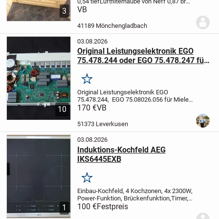
0,54 tief
Luftfilterhaube von Neff 0,87 breit
x 0,57 hoch
VB
Dampfgarer wenig
3
benutzt
beide Teile sind im guten Zustand
41189 Mönchengladbach
03.08.2026
Original Leistungselektronik EGO
75.478.244 oder EGO 75.478.247 für
Miele Induktionskochfeld
Merken
Original Leistungselektronik EGO
75.478.244, EGO 75.08026.056 für Miele
Induktionskochfeld
170 €
VB
ODER
Original
10
Leistungselektronik EGO 75.478.247,
EGO 75.08026.055 für Miele
51373 Leverkusen
Induktionskochfeld
Geprüft und...
03.08.2026
Induktions-Kochfeld AEG
IKS6445EXB
Merken
Einbau-Kochfeld, 4 Kochzonen, 4x 2300W,
Power-Funktion, Brückenfunktion,Timer,
Kindersicherung, 7 Jahre alt, leichte
100 €
Festpreis
1
Gebrauchsspuren, voll funktionsfähig, mit