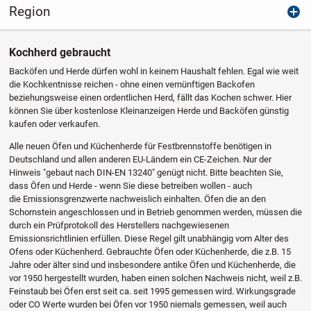
Region
Kochherd gebraucht
Backöfen und Herde dürfen wohl in keinem Haushalt fehlen. Egal wie weit
die Kochkentnisse reichen - ohne einen vernünftigen Backofen
beziehungsweise einen ordentlichen Herd, fällt das Kochen schwer. Hier
können Sie über kostenlose Kleinanzeigen Herde und Backöfen günstig
kaufen oder verkaufen.
Alle neuen Öfen und Küchenherde für Festbrennstoffe benötigen in
Deutschland und allen anderen EU-Ländern ein CE-Zeichen. Nur der
Hinweis "gebaut nach DIN-EN 13240" genügt nicht. Bitte beachten Sie,
dass Öfen und Herde - wenn Sie diese betreiben wollen - auch
die Emissionsgrenzwerte nachweislich einhalten. Öfen die an den
Schornstein angeschlossen und in Betrieb genommen werden, müssen die
durch ein Prüfprotokoll des Herstellers nachgewiesenen
Emissionsrichtlinien erfüllen. Diese Regel gilt unabhängig vom Alter des
Ofens oder Küchenherd. Gebrauchte Öfen oder Küchenherde, die z.B. 15
Jahre oder älter sind und insbesondere antike Öfen und Küchenherde, die
vor 1950 hergestellt wurden, haben einen solchen Nachweis nicht, weil z.B.
Feinstaub bei Öfen erst seit ca. seit 1995 gemessen wird. Wirkungsgrade
oder CO Werte wurden bei Öfen vor 1950 niemals gemessen, weil auch