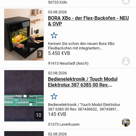
Anschlußkabel
50733 Köln
03.08.2026
BORA XBo - der Flex-Backofen - NEU
& OVP
Merken
Kennen Sie schon den neuen Bora XBo
FlexBackofen mit integriertem
Dampfgarer, Dunstabzug und
5.450 €
VB
3
Selbstreinigungsfunktion?
Kein Dampf,
kein Geruch !
Sie behalten immer den
91413 Neustadt (Aisch)
Durchblick !
Der Bora XBo...
02.08.2026
Bedienelektronik / Touch Modul
Elektrolux 387 6385 00 Rev.
387438632, 387438912, für AEG,
Elektrolux Induktionskochfeld
Merken
Bedienelektronik / Touch Modul Elektrolux
387 6385 00 Rev. 387438632, 387438912,
ELEH052
145 €
VB
für AEG, Elektrolux
10
Induktionskochfeld
Elektrolux :
387438632, 387438804 F, 387438732 J,
51373 Leverkusen
201406182128...
02.08.2026