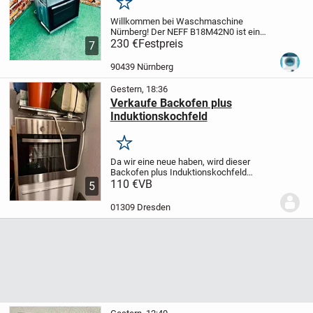
Merken
Willkommen bei Waschmaschine
Nürnberg!
Der NEFF B18M42N0 ist ein
hochwertiger Einbau-Backofen aus
230 €
Festpreis
7
Edelstahl mit Heißluft, Thermogrill und
klassischer Ober-/Unterhitze. Ideal für
90439 Nürnberg
alle, die ein...
Gestern, 18:36
Verkaufe Backofen plus
Induktionskochfeld
Merken
Da wir eine neue haben, wird dieser
Backofen plus Induktionskochfeld
verkauft. Beide Geräte sind in gutem
110 €
VB
5
Zustand und funktionieren.
01309 Dresden