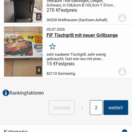
Verkaufe Thor Elektrogrill,,Oregon",
Schwarz, H:108,6cm B:105,5cm T:57cm
mit Rollwagen, mit Abdeckhaube,
270 €
Festpreis
aufgebaut siehe Bild für 270€,der Grill
2
steht bei meiner Mutter. 06528 in
06528 Wallhausen (Sachsen-Anhalt)
Wallhausen zu...
05.07.2026
FiF Tischgrill mit neuer Grillzange
Merken
sehr sauberer Tischgrill, sehr wenig
gebraucht, fast wie neu mit einer
zusätzlichen Grillzange, kann in
15 €
Festpreis
Germering jederzeit abgeholt werden
4
82110 Germering
Rankingfaktoren
zurück
1
2
weiter
Kategorie