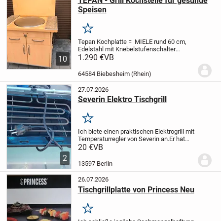
TEPAN - Grill Kochstelle für gesunde
Speisen
Merken
Tepan Kochplatte = MIELE rund 60 cm,
Edelstahl mit Knebelstufenschalter
eingebaut siehe Fotos
1.290 €
VB
10
!
Info:
Professionelles Braten bei hohen
Temperaturen Direkt auf der Oberfläche =
64584 Biebesheim (Rhein)
bietet gesünderes...
27.07.2026
Severin Elektro Tischgrill
Merken
Ich biete einen praktischen Elektrogrill mit
Temperaturregler von Severin an.
Er hat
leichte Gebrauchsspuren, ist aber voll
20 €
VB
funktionsfähig.
An Selbstabholung!
2
13597 Berlin
26.07.2026
Tischgrillplatte von Princess Neu
Merken