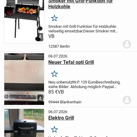
Smoker mit Grill-Funktion für
Holzkohle
Merken
Smoker mit Grill-Funktion für Holzkohle:
vielseitig einsetzbar.
Dieser Smoker mit
Grill-Funktion für Holzkohle überzeugt als
VB
4
Alleskönner in Ihrer Outdoor-Area, denn
mit ihm gelingt das direkte sowie...
12587 Berlin
06.07.2026
Neuer Tefal opti Grill
Merken
Neu
unbenutzt
N.P. 129 Euro
Beschreibung,
siehe Bilder
Abholung möglich
Paypal
vorhanden
bei Fragen , gerne fragen :)
85 €
VB
4
99444 Blankenhain
06.07.2026
Elektro Grill
Merken