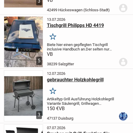
VB
3
Keine Rücknahme, keine
Sachmängelhaftung, keine Garantie,
42499 Hückeswagen (Schloss-Stadt)
keine Gewährleistung!...
13.07.2026
Tischgrill Philipps HD 4419
Merken
Biete hier einen gepflegten Tischgrill
inclusive Handbuch an.
Der selten nur
selten genutzte Grill weist nur geringe
VB
Gebrauchsspuren auf.
Privatverkauf ohne
5
Gewährleistung und Rücknahme.
Gern...
38239 Salzgitter
12.07.2026
gebrauchter Holzkohlegrill
Merken
Artikeltyp
Grill
Ausführung
Holzkohlegrill
Variante
Säulengrill, Grillwagen
Garmethode
Direktes Grillen
Grillmethode
150 €
VB
Holzkohle
Ausstattung
Grillrost,
3
Deckelthermometer, Warmhalterost,...
47137 Duisburg
07.07.2026