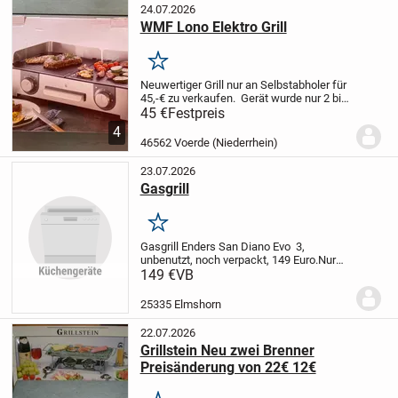
24.07.2026
WMF Lono Elektro Grill
Merken
Neuwertiger Grill nur an Selbstabholer für
45,-€ zu verkaufen.
Gerät wurde nur 2 bis
3 mal genutzt.
46562 Voerde
Tel.
45 €
Festpreis
028141692
4
46562 Voerde (Niederrhein)
23.07.2026
Gasgrill
Merken
Gasgrill Enders San Diano Evo 3,
unbenutzt, noch verpackt, 149 Euro.
Nur
Abholung in 25335 Elmshorn.
149 €
VB
25335 Elmshorn
22.07.2026
Grillstein Neu zwei Brenner
Preisänderung von 22€ 12€