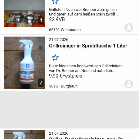
Merken
Grillstein Neu zwei Brenner Zum grillen
und garen auf dem heißen Stein zwölf
teilig Brenner mit Brennpaste befüllbar
22 €
VB
4
65191 Wiesbaden
21.07.2026
Grillreiniger in Sprühflasche 1 Liter
Merken
Biete hier einen hochwertigen Grillreiniger
von Dr. Becher an. Neu und natürlich
original verpackt. Inhalt ist 1 Liter. Sofort
9,90 €
Festpreis
anwendbar. Made in Germany.
2
36151 Burghaun
21.07.2026