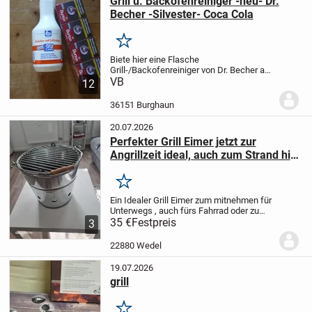
Grill u. Backofenreiniger -neu- Dr.
Becher -Silvester- Coca Cola
Merken
Biete hier eine Flasche
Grill-/Backofenreiniger von Dr. Becher an.
Neu und original verpackt. Sprühflasche
VB
12
mit 1 Liter Inhalt.
Versand ist auch
möglich.
Silvester ist alles kein Problem
36151 Burghaun
auch vorher...
20.07.2026
Perfekter Grill Eimer jetzt zur
Angrillzeit ideal, auch zum Strand hin
Ideal
Merken
Ein Idealer Grill Eimer zum mitnehmen für
Unterwegs , auch fürs Fahrrad oder zu
Fuss Ideal , keine große Transporte
35 €
Festpreis
3
Notwendig , wie auch zum Reinigen vor
Ort .
Der Preis von 35,00 € ist ein...
22880 Wedel
19.07.2026
grill