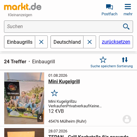
Postfach
mehr
Kleinanzeigen
Suchen
zurücksetzen
Einbaugrills
Deutschland
schließen
schließen
24 Treffer
Einbaugrill
Suche speichern
Sortierung
01.08.2026
Mini Kugelgrill
Merken
Mini Kugelgrill
zu
Verkaufen
Privatverkauf
Keine
Garantie
Keine Rücknahme
Der
12 €
VB
Ausschluss gilt nicht für
4
Schadenersatzansprüche aus grob
45476 Mülheim (Ruhr)
fahrlässiger bzw. Vorsätzlicher
verletzungen vom Leben, Körper...
28.07.2026