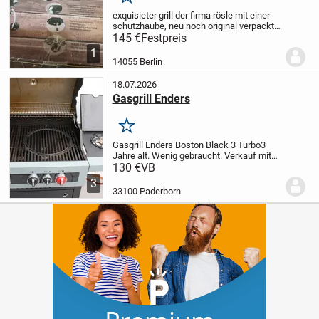
Merken
exquisieter grill der firma rösle mit einer
schutzhaube, neu noch original verpackt
kaufpeis zum saisonbeginn 159,-- € plus
145 €
Festpreis
abdeckhaube. verkaufspreis 145,-- €
1
14055 Berlin
18.07.2026
Gasgrill Enders
Merken
Gasgrill Enders Boston Black 3 Turbo
3
Jahre alt. Wenig gebraucht. Verkauf mit
angeschlossener Gasflasche und
130 €
VB
Abdeckplane.
NP @299,- Rechnung
3
vorhanden
Nur Abholung. Bezahlung bar
33100 Paderborn
bei Abholung