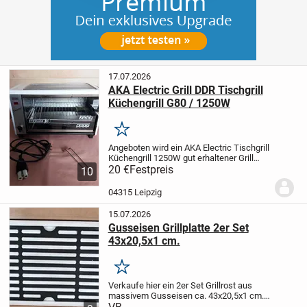
17.07.2026
AKA Electric Grill DDR Tischgrill
Küchengrill G80 / 1250W
Merken
Angeboten wird ein AKA Electric Tischgrill
Küchengrill 1250W gut erhaltener Grill
inkl. Anschlusskabel, 2 Gitterroste, 1
20 €
Festpreis
10
Blech + Heber / aus Nachlass.
Produktion
VEB Elektrogerätebau Mühlhausen DDR
...
04315 Leipzig
15.07.2026
Gusseisen Grillplatte 2er Set
43x20,5x1 cm.
Merken
Verkaufe hier ein 2er Set Grillrost aus
massivem Gusseisen ca. 43x20,5x1 cm.
Es Handelt sich um Amazon Retouren .