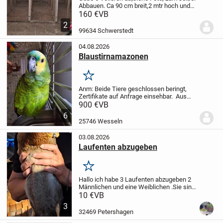
Abbauen.
Ca 90 cm breit,2 mtr hoch und
ca 2,60 mtr tief
Der Zustand ist okay
160 €
VB
2
99634 Schwerstedt
04.08.2026
Blaustirnamazonen
Merken
Anm: Beide Tiere geschlossen beringt,
Zertifikate auf Anfrage einsehbar.
Aus
Allergiegründen muss ich mich schweren
900 €
VB
Herzens von meinen Blaustirnamazonen
6
Berta und Klara trennen. Beide leben seit...
25746 Wesseln
03.08.2026
Laufenten abzugeben
Merken
Hallo ich habe 3 Laufenten abzugeben 2
Männlichen und eine Weiblichen .Sie sind
ca 9 Wochen alt und sind Menschen
10 €
VB
gewöhnt.
3
32469 Petershagen