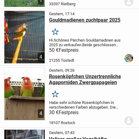
1
munter und entwickeln sich sehr gut.
33397 Rietberg
Sie...
Gestern, 17:14
Gouldmadienen zuchtpaar 2025
Merken
Hi.
Schönes Pärchen Gouldamadinen aus
2025 zu verkaufen.
Beide geschlossen
beringt
Eingespieltes Zuchtpaar
Kommen
50 €
Festpreis
langsam aus der Mauser
Nur zusammen
4
abzugeben
💶 Preis: 50 € für beide
21255 Tostedt
zusammen
Bei...
Gestern, 09:26
Rosenköpfchen Unzertrennliche
Agaporniden Zwergpapageien
Merken
Habe sehr schöne Rosenköpfchen in
verschiedenen Farben abzugeben. Die
Vögel sind geschlossen beringt, und
30 €
Festpreis
4
zwischen drei und sechs Monate alt. Sie
werden in großen Gartenvolieren mit
18107 Rostock
anschließendem...
Gestern, 07:43