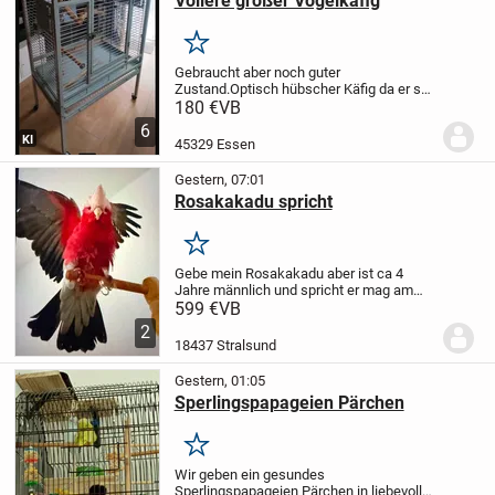
Voliere großer Vogelkäfig
Merken
Gebraucht aber noch guter
Zustand.
Optisch hübscher Käfig da er so
hell ist.
Hellgrau ,Fress und Trinknapf und
180 €
VB
Sitzstange dabei
Nichtraucher Haushalt
6
KI
45329 Essen
Gestern, 07:01
Rosakakadu spricht
Merken
Gebe mein Rosakakadu ab
er ist ca 4
Jahre männlich und spricht
er mag am
liebsten männlich Person
Wir geben ihn
599 €
VB
nur ab wer die Zeit für ihn hat die er
2
brauch
18437 Stralsund
Gestern, 01:05
Sperlingspapageien Pärchen
Merken
Wir geben ein gesundes
Sperlingspapageien Pärchen in liebevolle