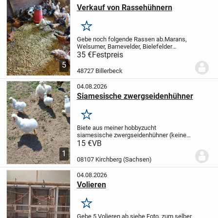
Verkauf von Rassehühnern
Merken
Gebe noch folgende Rassen ab.Marans,
Welsumer, Barnevelder, Bielefelder
Kennh., Vorwerk, Lachshühner,
35 €
Festpreis
Schwedische Blumenhühner,
5
Seidenhühner und Haubenhühner,
48727 Billerbeck
Perlhühner, Sulmtaler, Sundheimer,...
04.08.2026
Siamesische zwergseidenhühner
Merken
Biete aus meiner hobbyzucht
siamesische zwergseidenhühner (keine
Ausstellungs Qualität ).Sie sind selbst
15 €
VB
ausgebrütet und groß gezogen. Es sind
1
ruhige flugunfähige hühner. Kommen aber
08107 Kirchberg (Sachsen)
über einen 50 cm...
04.08.2026
Volieren
Merken
Gebe 5 Volieren ab,
siehe Foto, zum selber