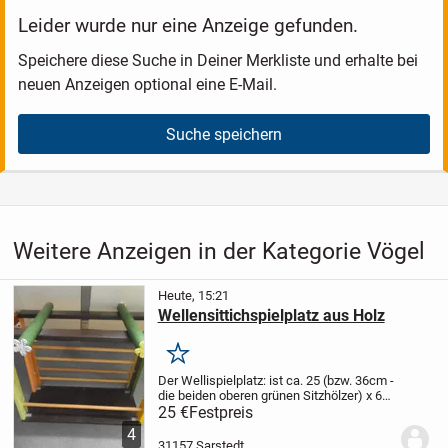
Leider wurde nur eine Anzeige gefunden.
Speichere diese Suche in Deiner Merkliste und erhalte bei
neuen Anzeigen optional eine E-Mail.
Suche speichern
Weitere Anzeigen in der Kategorie Vögel
Heute, 15:21
Wellensittichspielplatz aus Holz
Merken
Der Wellispielplatz: ist ca. 25 (bzw. 36cm -
die beiden oberen grünen Sitzhölzer) x 60
cm groß, schwere Qualität und neu.
Er
25 €
Festpreis
wurde in privater therapeutischer Arbeit
4
angefertigt und bietet - zusammen...
31157 Sarstedt