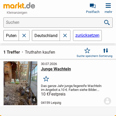
Postfach
mehr
Kleinanzeigen
Suchen
zurücksetzen
Puten
Deutschland
schließen
schließen
1 Treffer
Truthahn kaufen
Suche speichern
Sortierung
30.07.2026
Junge Wachteln
Merken
Das ganze Jahr junge/legereife Wachteln
im Angebot a.10 €. Farben siehe Bilder.
Alle Tiere aus Freilandhaltung/ Volieren.
10 €
Festpreis
Ch.Zwergwachtel paar a.25 €. Bei
4
Interesse rufen Sie an unter 0177
04159 Leipzig
2672395...