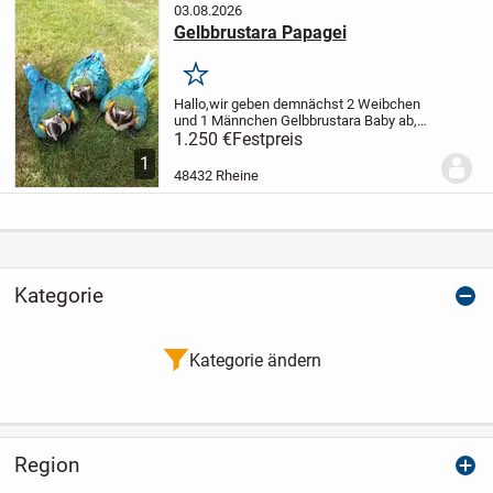
03.08.2026
Gelbbrustara Papagei
Merken
Hallo,
wir geben demnächst 2 Weibchen
und 1 Männchen Gelbbrustara Baby ab,
wenn sie futterfest sind.
Wir geben sie
1.250 €
Festpreis
nur in erfahrene Hände und nicht in
1
Einzeltierhaltung ab.
DNA und
48432 Rheine
Artenschutzring...
Kategorie
Kategorie ändern
Region