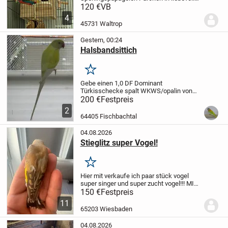
Hände ab.
Die beiden sind sehr aktiv,
120 €
VB
gesund und klettern gerne. Abgabe erfolgt
4
nur zusammen als Paar.
Preis: 120 € für
45731 Waltrop
das Paar.
Nur...
Gestern, 00:24
Halsbandsittich
Merken
Gebe einen 1,0 DF Dominant
Türkisschecke spalt WKWS/opalin von
2023 ab.Wegen Verlust der Henne
200 €
Festpreis
(Legenot).Hat dies Jahr erstmals
2
befruchtet.
64405 Fischbachtal
04.08.2026
Stieglitz super Vogel!
Merken
Hier mit verkaufe ich paar stück vogel
super singer und super zucht vogel!!! MIT
geschlossene ring und Papier!!
preis ab
150 €
Festpreis
150€ Ja nach Farbe
weiblich und
11
männlich
65203 Wiesbaden
04.08.2026