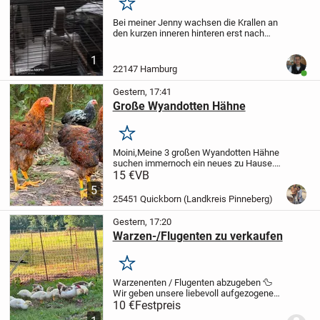
Merken
Bei meiner Jenny wachsen die Krallen an
den kurzen inneren hinteren erst nach
unten, dann im Bogen zur Seite.
Leider
lässt sie sich nicht anfassen, meistens
1
macht sie es selber, nur diese merkt sie...
22147 Hamburg
Benut
Gestern, 17:41
Große Wyandotten Hähne
Merken
Moini,
Meine 3 großen Wyandotten Hähne
suchen immernoch ein neues zu Hause.
Geschlüpft am 17.04.26 unter einer
15 €
VB
Glucke.
2x Wildfarbig gebändert
1x Gold
5
blau gesäumt
Via Nadel gegen ND
25451 Quickborn (Landkreis Pinneberg)
geimpft
...
Gestern, 17:20
Warzen-/Flugenten zu verkaufen
Merken
Warzenenten / Flugenten abzugeben 🦆
Wir geben unsere liebevoll aufgezogenen
Warzenenten (Flugenten) in gute Hände
10 €
Festpreis
ab.
Die Tiere sind 4 Wochen alt, gesund,