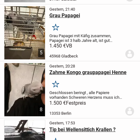
Gestern, 21:40
Grau Papagei
Merken
Grau Papagei mit Käfig zusammen,
Papagei ist 3 halb Jahre alt, ist gut
gepflegt, können sich gerne anschauen.
1.450 €
VB
5
45968 Gladbeck
Gestern, 20:28
Zahme Kongo graupapagei Henne
Merken
Geschlossen beringt , alle Papiere
vorhanden
Schweren Herzens muss ich
mich von meiner grau-Papageien Henne
1.500 €
Festpreis
trennen,.da ich ihr zeitlich nicht mehr
8
gerecht werde.Sie ist sehr lieb und
13353 Berlin
verschmust.
Sie...
Gestern, 17:53
Tip bei Wellensittich Krallen ?