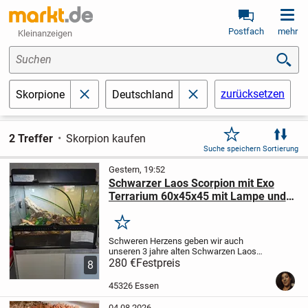
Postfach
mehr
Kleinanzeigen
Suchen
zurücksetzen
Skorpione
Deutschland
schließen
schließen
2 Treffer
Skorpion kaufen
Suche speichern
Sortierung
Gestern, 19:52
Schwarzer Laos Scorpion mit Exo
Terrarium 60x45x45 mit Lampe und
Innenausstattung.
Merken
Schweren Herzens geben wir auch
unseren 3 jahre alten Schwarzen Laos
skorpion ab. Er fühlt sich in seinem
280 €
Festpreis
8
Terrarium sehr wohl, ist meist versteckt.
Daher wollen wir ihn ungern aus diesem
45326 Essen
raus ziehen....
04.08.2026