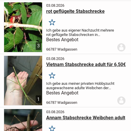
03.08.2026
rot geflügelte Stabschrecke
Merken
Ich gebe aus eigener Nachzucht mehrere
rot geflügelte Stabschrecken in
verschiedenen Größen ab.
Die Tiere
Bestes Angebot
können sowohl einzeln oder in Gruppen
3
gehalten werden.
Eine Haltung mit
66787 Wadgassen
anderen Insekten- oder...
03.08.2026
Vietnam Stabschrecke adult für 6,50€
Merken
Ich gebe aus meiner privaten Hobbyzucht
ausgewachsene adulte Weibchen der
Vietnam Stabschrecke (grüne
Bestes Angebot
Stabschrecke) ab.
2 Tiere vorhanden.
1
Preis je Tier: 6,50€
Bei Fragen einfach
66787 Wadgassen
melden.
03.08.2026
Annam Stabschrecke Weibchen adult