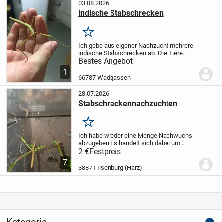
03.08.2026
indische Stabschrecken
Merken
Ich gebe aus eigener Nachzucht mehrere
indische Stabschrecken ab.
Die Tiere
können sowohl einzeln oder in Gruppen
Bestes Angebot
gehalten werden.
Eine Haltung mit
1
anderen Insekten Arten oder Käfern ist
66787 Wadgassen
ebenfalls...
28.07.2026
Stabschreckennachzuchten
Merken
Ich habe wieder eine Menge Nachwuchs
abzugeben.
Es handelt sich dabei um
Lobofemora sp., ,,Kon Chu Rang"
2 €
Festpreis
Stabschrecken
Von L1-L4 AKTUELL
7
vorhanden
38871 Ilsenburg (Harz)
Kategorie