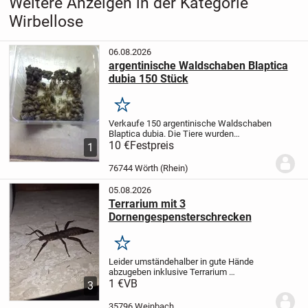
Weitere Anzeigen in der Kategorie
Wirbellose
06.08.2026
argentinische Waldschaben Blaptica
dubia 150 Stück
Merken
Verkaufe 150 argentinische Waldschaben
Blaptica dubia. Die Tiere wurden
hochwertig gefüttert. ürMit ihren 5 bis
10 €
Festpreis
1
10mm sind sie das ideale Futter für kleine
Pfleglinge oder als Zuchtansatz
76744 Wörth (Rhein)
geeignet,...
05.08.2026
Terrarium mit 3
Dornengespensterschrecken
Merken
Leider umständehalber in gute Hände
abzugeben inklusive Terrarium
KOSTENLOS ! Sie fressen Brombeer -
1 €
VB
3
Johannisbeer - Eichenblätter ( Wächst
alles im Wald ) Die Blätter werden 2 ×
35796 Weinbach