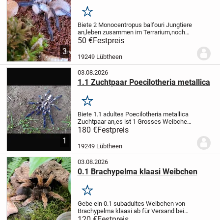
Merken
Biete 2 Monocentropus balfouri Jungtiere
an,leben zusammen im Terrarium,noch
geschlechtlich unbestimmt, fressen und
50 €
Festpreis
wachsen gut. Friedlich. Wunderschöne
3
Blaufärbung,nur zusammen abzugeben.
19249 Lübtheen
Gerne zum...
03.08.2026
1.1 Zuchtpaar Poecilotheria metallica
Merken
Biete 1.1 adultes Poecilotheria metallica
Zuchtpaar an,es ist 1 Grosses Weibchen
mit Kokonerfahrung und 1 Männchen mit
180 €
Festpreis
Reifehäutung ,beide sind gut eingelebt im
1
Terrarium mit Herkunftsnachweis. Gern...
19249 Lübtheen
03.08.2026
0.1 Brachypelma klaasi Weibchen
Merken
Gebe ein 0.1 subadultes Weibchen von
Brachypelma klaasi ab für Versand bei
passenden Temperaturen.
120 €
Festpreis