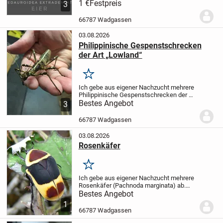
Ausbrüten der Eier benötigt man nur einen
1 €
Festpreis
3
Behälter mit etwas Substrat oder
Küchenpapier das alle 2-3 Tage leicht mit
66787 Wadgassen
Wasser...
03.08.2026
Philippinische Gespenstschrecken
der Art „Lowland“
Merken
Ich gebe aus eigener Nachzucht mehrere
Philippinische Gespenstschrecken der Art
„Lowland“ ab.
Bestes Angebot
Die Tiere können sowohl
3
einzeln oder in Gruppen gehalten
werden.
Eine Haltung mit anderen
66787 Wadgassen
Insekten-...
03.08.2026
Rosenkäfer
Merken
Ich gebe aus eigener Nachzucht mehrere
Rosenkäfer (Pachnoda marginata) ab.
Eine Haltung mit anderen Käfer- oder
Bestes Angebot
Insekten Arten ist ebenfalls möglich.
Die
1
Tiere können sowohl einzeln oder in...
66787 Wadgassen