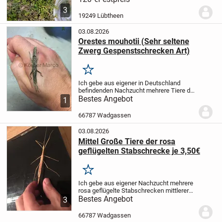
Herkunftsnachweis ist selbstverständlich
3
dabei. Bei Intersse oder Fragen gerne
19249 Lübtheen
melden. Die Dame ist...
03.08.2026
Orestes mouhotii (Sehr seltene
Zwerg Gespenstschrecken Art)
Merken
Ich gebe aus eigener in Deutschland
befindenden Nachzucht mehrere Tiere der
sehr seltenen Zwerg Gespenstschrecken
Bestes Angebot
1
Art der Art Orestes mouhotii ab.
Die Tiere
können sowohl einzeln oder in Gruppen...
66787 Wadgassen
03.08.2026
Mittel Große Tiere der rosa
geflügelten Stabschrecke je 3,50€
Merken
Ich gebe aus eigener Nachzucht mehrere
rosa geflügelte Stabschrecken mittlerer
Größe ab.
Bestes Angebot
Die Tiere können sowohl
3
einzeln oder in Gruppen gehalten werden.
Eine Haltung mit anderen Insekten- oder...
66787 Wadgassen