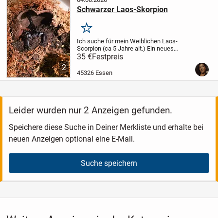
Schwarzer Laos-Skorpion
Merken
Ich suche für mein Weiblichen Laos-
Scorpion (ca 5 Jahre alt.) Ein neues
Zuhause. Sie ist ein reines Terrariums
35 €
Festpreis
Tier. Frisst ohne Probleme alle 3 Wochen,
2
wenn man ihr das Futtertier mit einer
45326 Essen
Pizzete...
Leider wurden nur 2 Anzeigen gefunden.
Speichere diese Suche in Deiner Merkliste und erhalte bei
neuen Anzeigen optional eine E-Mail.
Suche speichern