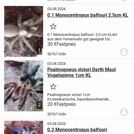
täglich mit Wasser...
03.08.2026
0.1 Monocentropus balfouri 2,5cm KL
Merken
0.1 Monocentropus balfouri 2,5 cm KL
Art
aus dem Yemen
sehr gut geeignet für
Gruppenhaltung
deutsche Nachzucht
30 €
Festpreis
1
50767 Köln
03.08.2026
Psalmopoeus victori Darth Maul
Vogelspinne 1cm KL
Merken
Psalmopoeus victori 1cm
KL
mexikanische, baumbewohnende
Vogelspinnenart
20 €
Festpreis
deutsche Nachzucht
auch
2
Abgabe von mehreren Tieren möglich
50767 Köln
03.08.2026
0.2 Monocentropus balfouri