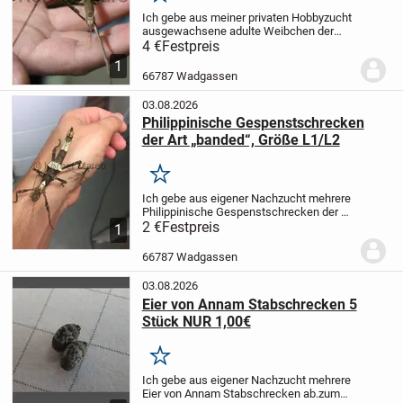
Merken
Ich gebe aus meiner privaten Hobbyzucht
ausgewachsene adulte Weibchen der
Annam Stabschrecke ab.
6 Tiere
4 €
Festpreis
vorhanden.
Preis je Tier: 4,00€
Bei Fragen
1
einfach melden.
66787 Wadgassen
03.08.2026
Philippinische Gespenstschrecken
der Art „banded“, Größe L1/L2
Merken
Ich gebe aus eigener Nachzucht mehrere
Philippinische Gespenstschrecken der Art
„Banded“ ab.
2 €
Festpreis
Die Tiere können sowohl
1
einzeln oder in Gruppen gehalten
werden.
Eine Haltung mit anderen
66787 Wadgassen
Insekten- oder...
03.08.2026
Eier von Annam Stabschrecken 5
Stück NUR 1,00€
Merken
Ich gebe aus eigener Nachzucht mehrere
Eier von Annam Stabschrecken ab.
zum