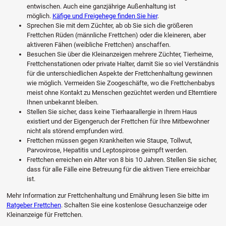
entwischen. Auch eine ganzjährige Außenhaltung ist
möglich.
Käfige und Freigehege finden Sie hier
.
Sprechen Sie mit dem Züchter, ab ob Sie sich die größeren
Frettchen Rüden (männliche Frettchen) oder die kleineren, aber
aktiveren Fähen (weibliche Frettchen) anschaffen.
Besuchen Sie über die Kleinanzeigen mehrere Züchter, Tierheime,
Frettchenstationen oder private Halter, damit Sie so viel Verständnis
für die unterschiedlichen Aspekte der Frettchenhaltung gewinnen
wie möglich. Vermeiden Sie Zoogeschäfte, wo die Frettchenbabys
meist ohne Kontakt zu Menschen gezüchtet werden und Elterntiere
Ihnen unbekannt bleiben.
Stellen Sie sicher, dass keine Tierhaarallergie in Ihrem Haus
existiert und der Eigengeruch der Frettchen für Ihre Mitbewohner
nicht als störend empfunden wird.
Frettchen müssen gegen Krankheiten wie Staupe, Tollwut,
Parvovirose, Hepatitis und Leptospirose geimpft werden.
Frettchen erreichen ein Alter von 8 bis 10 Jahren. Stellen Sie sicher,
dass für alle Fälle eine Betreuung für die aktiven Tiere erreichbar
ist.
Mehr Information zur Frettchenhaltung und Ernährung lesen Sie bitte im
Ratgeber Frettchen
. Schalten Sie eine kostenlose Gesuchanzeige oder
Kleinanzeige für Frettchen.