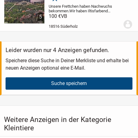
Merken
Unsere Frettchen haben Nachwuchs
bekommen.
Wir haben Iltisfarbend
100euro.
100 €
VB
Siam 130euro.
Schoko
5
160euro.
Auch langhaarige.
Unsere
Frettchen sind liebevoll aufgezogen und
18516 Süderholz
kennen Kinder. Sie sind...
Leider wurden nur 4 Anzeigen gefunden.
Speichere diese Suche in Deiner Merkliste und erhalte bei
neuen Anzeigen optional eine E-Mail.
Suche speichern
Weitere Anzeigen in der Kategorie
Kleintiere