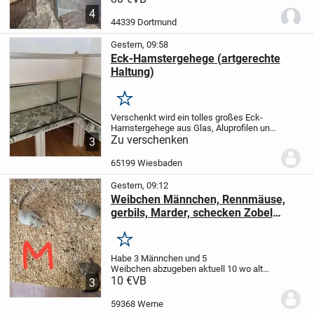
bereits eine Vierergruppe und musste sie
4
daher vergesellschaften. Die
44339 Dortmund
Vergesellschaftung...
Gestern, 09:58
Eck-Hamstergehege (artgerechte
Haltung)
Merken
Verschenkt wird ein tolles großes Eck-
Hamstergehege aus Glas, Aluprofilen und
einer Melaminharzbeschichteter
Zu verschenken
3
Tischplatte mit Holzaufsätze und
abnrhmbare Deckel mit Volierendraht
Ca
65199 Wiesbaden
1m² Grundfläche...
Gestern, 09:12
Weibchen Männchen, Rennmäuse,
gerbils, Marder, schecken Zobel
siam, Mäuse
Merken
Habe 3 Männchen und 5
Weibchen abzugeben aktuell 10 wo alt
und die Weibchen Gruppe ist 13 Wochen
10 €
VB
3
alt.
Farben : Zobel, siam Marder und
schecken
Weibchen 10
Männchen 8
Im
59368 Werne
Umkreis von Hamm, Werne, kann...