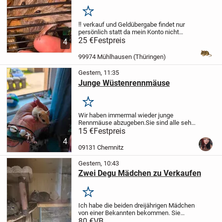
persönlich‼️
Merken
‼️ verkauf und Geldübergabe findet nur
persönlich statt da mein Konto nicht
funktioniert. Bitte kein Geld überweisen.‼️
25 €
Festpreis
4
verkaufe hier meine Afrikanischen
Streifengrasmäuse, männlich und
99974 Mühlhausen (Thüringen)
weiblich,
Gestern, 11:35
Junge Wüstenrennmäuse
Merken
Wir haben immermal wieder junge
Rennmäuse abzugeben.
Sie sind alle sehr
neugierig, aufgeweckt und an die Hand
15 €
Festpreis
gewöhnt .
AKTUELL 4 Männchen
Pro
4
Maus 15 EUR
Ab 2 Mäuschen 12
09131 Chemnitz
EUR
Abholung in...
Gestern, 10:43
Zwei Degu Mädchen zu Verkaufen
Merken
Ich habe die beiden dreijährigen Mädchen
von einer Bekannten bekommen. Sie
wollte die beiden abgeben. Ich habe
80 €
VB