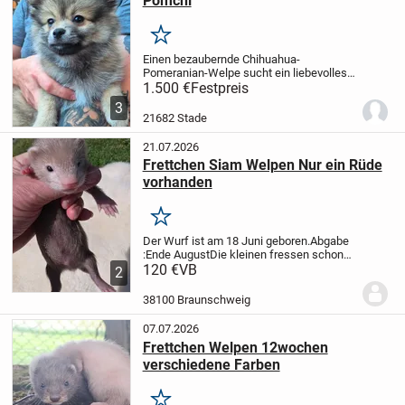
Pomchi
Merken
Einen bezaubernde Chihuahua-
Pomeranian-Welpe sucht ein liebevolles
Zuhause ??
Unsere süße Welpe
1.500 €
Festpreis
(Chihuahua × Spitzhund/Pomeranian) ist
3
10 Wochen alt und bereit, in ein neues,
21682 Stade
liebevolles Zuhause...
21.07.2026
Frettchen Siam Welpen Nur ein Rüde
vorhanden
Merken
Der Wurf ist am 18 Juni geboren.
Abgabe
:Ende August
Die kleinen fressen schon
und kennen kinder Hunde und Katzen.
120 €
VB
Bei
2
Interesse bitte beachten: Reservierung
nur mit Anzahlung.
Es sind fähen und...
38100 Braunschweig
07.07.2026
Frettchen Welpen 12wochen
verschiedene Farben