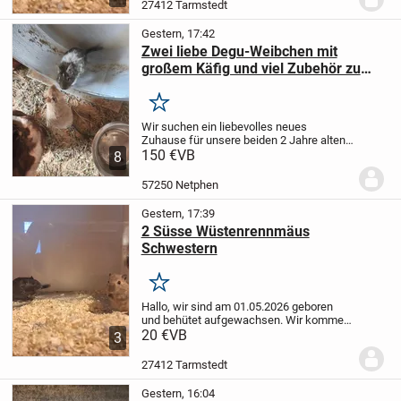
eine neue tolle Familie, wo wir ein tolles...
27412 Tarmstedt
Gestern, 17:42
Zwei liebe Degu-Weibchen mit
großem Käfig und viel Zubehör zu
verkaufen
Merken
Wir suchen ein liebevolles neues
Zuhause für unsere beiden 2 Jahre alten
Degu-Weibchen. Pikachu und Raichu. Die
150 €
VB
8
beiden sind gesund, topfit, sehr neugierig
und aktiv. Sie erkunden gerne ihre
57250 Netphen
Umgebung...
Gestern, 17:39
2 Süsse Wüstenrennmäus
Schwestern
Merken
Hallo, wir sind am 01.05.2026 geboren
und behütet aufgewachsen. Wir kommen
aus einer privaten Kleinzucht und möchte
20 €
VB
3
nun die Welt bereisen und freue mich auf
eine neue tolle Familie, wo wir ein tolles...
27412 Tarmstedt
Gestern, 16:04