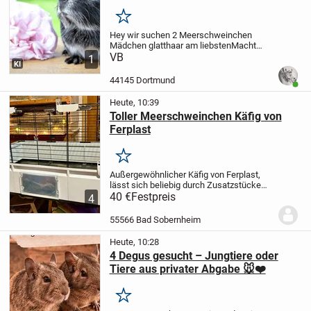
Merken
Hey wir suchen 2 Meerschweinchen
Mädchen glatthaar am liebsten
Macht
gern Preisvorschläge, sie müssten auch
VB
1
KI
gebracht werden was natürlich Im Preis
mit vorhanden sein sollte. Bitte auch mit
44145 Dortmund
Benut
Bilder...
Heute, 10:39
Toller Meerschweinchen Käfig von
Ferplast
Merken
Außergewöhnlicher Käfig von Ferplast,
lässt sich beliebig durch Zusatzstücke
erweitern, alle Teile vorhanden und kaum
40 €
Festpreis
4
benutzt. Ein echtes Schnäppchen. Maße
110cm x 72cm x 56cm hoch, lässt sich
55566 Bad Sobernheim
auch...
Heute, 10:28
4 Degus gesucht – Jungtiere oder
Tiere aus privater Abgabe 🐭❤️
Merken