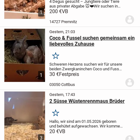
4 Degus gesucht – Jungtiere oder Tiere
aus privater Abgabe 🐭❤️
Wir suchen in
ca. 6–7 Wochen vier Degus, die bei uns
200 €
VB
1
ein liebevolles und dauerhaftes Zuhause
bekommen sollen.
Dabei sind wir
14727 Premnitz
grundsätzli...
Gestern, 21:03
Coco & Fussel suchen gemeinsam ein
liebevolles Zuhause
Merken
Schweren Herzens suchen wir für unsere
beiden Zwergkaninchen Coco und Fussel
gemeinsam ein liebevolles Zuhause.
30 €
Festpreis
🐇
1
Coco ist eine grau-braune Häsin.
🐇 Fussel
ist eine grau-silberne Häsin.
Die beiden...
03050 Cottbus
Gestern, 17:43
2 Süsse Wüstenrennmaus Brüder
Merken
Hallo, wir sind am 01.05.2026 geboren
und behütet aufgewachsen. Wir kommen
aus einer privaten Kleinzucht und möchte
20 €
VB
nun die Welt bereisen und freue mich auf
3