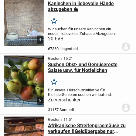
Kaninchen in liebevolle Hände
abzugeben 🐇
Merken
Wir suchen für unsere Kaninchen ein
neues, liebevolles Zuhause.
Abzugeben
sind:
20 €
* 2 schwarze Kaninchen
VB
* 1 Albino-
3
Kaninchen (weiß mit roten Augen)
* 1
braun-weißes Kaninchen
Das braun-
67360 Lingenfeld
weiße...
Gestern, 15:21
Suchen Obst- und Gemüsereste,
Salate usw. für Notfellchen
Merken
für unsere TierschutzInitiative für
KleintierSenioren suchen wir laufend
Obst- und Gemüsereste,, sowie
Zu verschenken
5
Obstbaumzweige (ungespritzt) von Apfel,
Kirsche, Birne etc., Hasel, Löwenzahn und
31157 Sarstedt
weitere ......
Gestern, 11:51
Afrikanische Streifengrasmäuse zu
verkaufen ‼️Geldübergabe nur