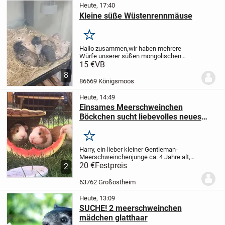
Heute, 17:40
Kleine süße Wüstenrennmäuse
Merken
Hallo zusammen,
wir haben mehrere
Würfe unserer süßen mongolischen
Wüstenrennmäuse in liebevolle Hände
15 €
VB
abzugeben. Der letzte Wurf ist grad mal 6
8
Wochen her. Sie sind gesund und munter
86669 Königsmoos
und sehr agil....
Heute, 14:49
Einsames Meerschweinchen
Böckchen sucht liebevolles neues
Zuhause
Merken
Harry, ein lieber kleiner Gentleman-
Meerschweinchenjunge ca. 4 Jahre alt,
hat leider zwei Buddys innerhalb kurzer
20 €
Festpreis
2
Zeit verloren und ist jetzt sehr einsam. Wir
wünschen uns ganz dringend eine...
63762 Großostheim
Heute, 13:09
SUCHE! 2 meerschweinchen
mädchen glatthaar