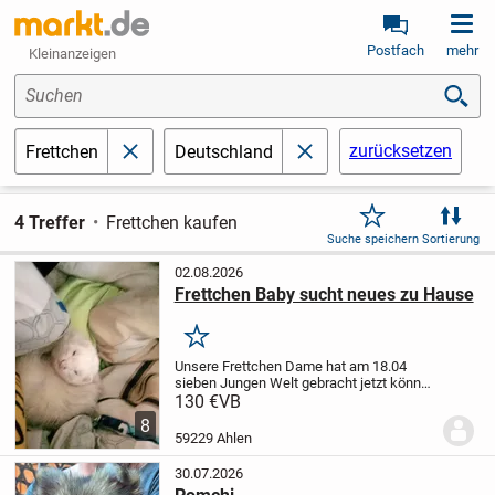
Postfach
mehr
Kleinanzeigen
Suchen
zurücksetzen
Frettchen
Deutschland
schließen
schließen
4 Treffer
Frettchen kaufen
Suche speichern
Sortierung
02.08.2026
Frettchen Baby sucht neues zu Hause
Merken
Unsere Frettchen Dame hat am 18.04
sieben Jungen Welt gebracht jetzt können
sie alleine ihr eigenes zu Hause
130 €
VB
entdecken wir haben drei Mädchen und 4
8
Jungs. die werden nur zu zweit
59229 Ahlen
abgegeben oder schon...
30.07.2026