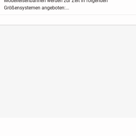
Modelleisenbahnen werden zur Zeit in folgenden
Größensystemen angeboten:...
Nutzungsbedingungen
Datenschutz
Barrierefreiheit
Impressum
Kontakt
Hilfe
Sicherheit
Jugendschutz