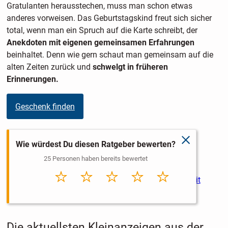
Gratulanten herausstechen, muss man schon etwas
anderes vorweisen. Das Geburtstagskind freut sich sicher
total, wenn man ein Spruch auf die Karte schreibt, der
Anekdoten mit eigenen gemeinsamen Erfahrungen
beinhaltet. Denn wie gern schaut man gemeinsam auf die
alten Zeiten zurück und
schwelgt in früheren
Erinnerungen.
Geschenk finden
Verwandte Ratgeber:
schließen
Wie würdest Du diesen Ratgeber bewerten?
25 Personen haben bereits bewertet
Ratgeber Glückwünsche
Tipps und Ratgeber: Glückwünsche zur Hochzeit
Sehr
Schlecht
Durchschnitt
Gut
Sehr gut
schlecht
Tipps und Ratgeber: Geschenke zur Hochzeit
Die aktuellsten Kleinanzeigen aus der