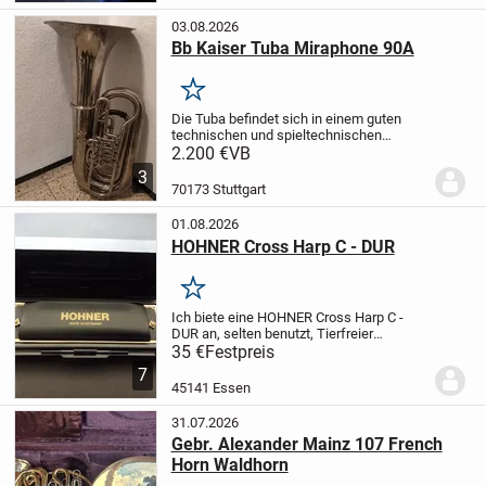
befindet sich in...
03.08.2026
Bb Kaiser Tuba Miraphone 90A
Merken
Die Tuba befindet sich in einem guten
technischen und spieltechnischen
Zustand. Alle Ventile funktionieren
2.200 €
VB
einwandfrei und gewährleisten einen
3
zuverlässigen Betrieb. Das erste Ventil
70173 Stuttgart
weist ein...
01.08.2026
HOHNER Cross Harp C - DUR
Merken
Ich biete eine HOHNER Cross Harp C -
DUR an, selten benutzt, Tierfreier
Nichtraucher Haushalt, Privatverkauf,
35 €
Festpreis
kein Umtausch, Versand möglich
7
45141 Essen
31.07.2026
Gebr. Alexander Mainz 107 French
Horn Waldhorn