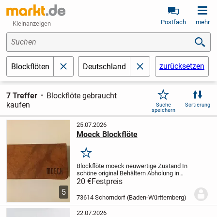
Postfach
mehr
Kleinanzeigen
Suchen
zurücksetzen
Blockflöten
Deutschland
schließen
schließen
7 Treffer
Blockflöte gebraucht
kaufen
Suche
Sortierung
speichern
25.07.2026
Moeck Blockflöte
Merken
Blockflöte moeck neuwertige Zustand
In
schöne original Behältern
Abholung in
schorndorf
Versand und PayPal
20 €
Festpreis
möglich
Preis 20 Euro
5
73614 Schorndorf (Baden-Württemberg)
22.07.2026