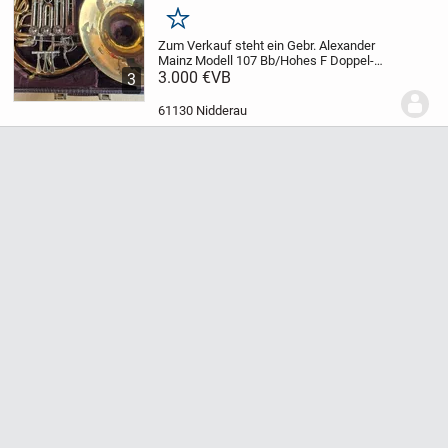
Merken
Zum Verkauf steht ein Gebr. Alexander
Mainz Modell 107 Bb/Hohes F Doppel-
Diskanthorn, Baujahr 1989. Dieses hoch
3.000 €
VB
3
angesehene Profiinstrument bietet den
charakteristischen Alexander-Klang und
61130 Nidderau
die...