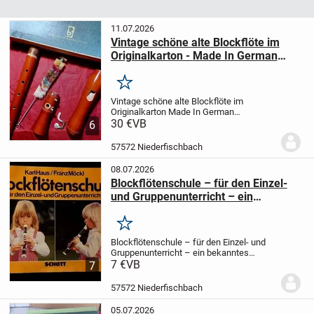
11.07.2026
Vintage schöne alte Blockflöte im
Originalkarton - Made In German
Democratic Republic
Merken
Vintage schöne alte Blockflöte im
Originalkarton
Made In German
Democratic Republic
30 €
VB
Blockflöte ELN
6
18215000 No.5
mit original Flötenreiniger
Privatverkauf
Zustand: Die Blockflöte lag
57572 Niederfischbach
viele...
08.07.2026
Blockflötenschule – für den Einzel-
und Gruppenunterricht – ein
bekanntes Lehrbuch für Anfänger
Merken
Blockflötenschule – für den Einzel- und
Gruppenunterricht – ein bekanntes
Lehrbuch für Anfänger
7 €
VB
besonders für
7
Kinder
von Karl Haus/ Franz Möckl
64
Seiten, geheftet
Maße: 27,0cm x 19cm –
57572 Niederfischbach
das klassische...
05.07.2026