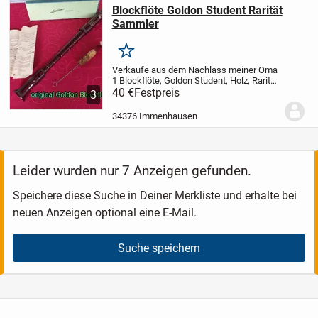
Blockflöte Goldon Student Rarität
Sammler
Merken
Verkaufe aus dem Nachlass meiner Oma
1 Blockflöte, Goldon Student, Holz, Rarität,
mit Reinigungspinsel, original Verpackung
40 €
Festpreis
3
+ eine Beschreibung,
leichte
Gebrauchsspuren
Bei Fragen einfach...
34376 Immenhausen
Leider wurden nur 7 Anzeigen gefunden.
Speichere diese Suche in Deiner Merkliste und erhalte bei
neuen Anzeigen optional eine E-Mail.
Suche speichern