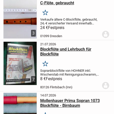
C-Flöte, gebraucht
Merken
Verkaufe ältere C-Blockflöte, gebraucht,
24,-€
versicherter Versand innerhalb
Deutschlands möglich,
Verkauf von
24 €
Festpreis
privat, keine Garantien, Gewährleistung
3
oder Rücknahme
01099 Dresden
21.07.2026
Blockflöte und Lehrbuch für
Blockflöte
Merken
Sopranblockflöte von HOHNER inkl.
Wischerstab mit Reinigungsschwamm,
Kunststoffhülle, Sticker-Set, Vollversion
8 €
Festpreis
7
der App Flute Master und Downloadlink
für Flute Master E-Book (55 Seiten).
Es
83126 Flintsbach (Inn)
handelt...
14.07.2026
Mollenhauer Prima Sopran 1073
Blockflöte - Birnbaum