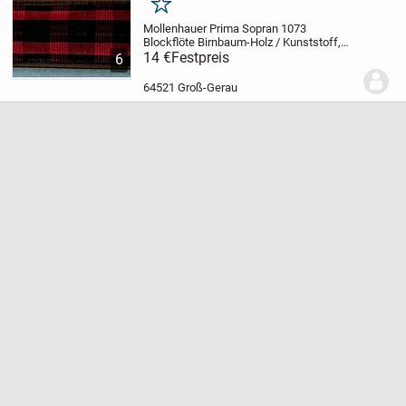
Merken
Mollenhauer Prima Sopran 1073
Blockflöte
Birnbaum-Holz / Kunststoff,
Einfachloch
14 €
Festpreis
Unempfindlicher Kunststoff
6
– warmer Holzklang:
Kopfstück aus
hochwertigem Kunststoff, Unterteil aus
64521 Groß-Gerau
Birnbaumholz...