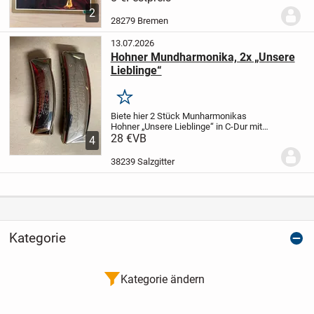
und sucht jetzt einen liebevollen
2
Neubesitzer und sind ein kostbarstes...
28279 Bremen
13.07.2026
Hohner Mundharmonika, 2x „Unsere
Lieblinge“
Merken
Biete hier 2 Stück Munharmonikas
Hohner „Unsere Lieblinge“ in C-Dur mit
OVP an. 32 bzw 24 Stimmen.
28 €
VB
Neuwertig,
4
offensichtlich kaum oder gar nicht
bespielt.
Privatverkauf daher ohne
38239 Salzgitter
Gewährleistung und...
Kategorie
Kategorie ändern