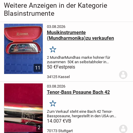
Weitere Anzeigen in der Kategorie
Blasinstrumente
03.08.2026
Musikinstrumente
(Mundharmonika)zu verkaufen
Merken
2 MundharMundhas marke hohner für
zusammen 50€ an selbstabholer in
Kassel abzugeben.
50 €
Festpreis
11
Beschreibung:chrometta 1 in tonart
c,original älterer Model in seinem
34125 Kassel
rotgefüttertem Etui und Schieber an...
03.08.2026
Tenor-Bass Posaune Bach 42
Merken
Zum Verkauf steht eine Bach 42 Tenor-
Bassposaune, hergestellt in den USA und
bekannt für ihren vollen, kraftvollen Klang
14.007 €
VB
und ihre außergewöhnlichen
2
Spieleigenschaften.
Das Instrument
70173 Stuttgart