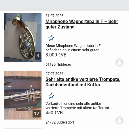
31.07.2026
Miraphone Wagnertuba in F – Sehr
guter Zustand
Merken
Diese Miraphone Wagnertuba in F
befindet sich in einem sehr guten
Gesamtzustand und wurde gut gepflegt.
3.000 €
VB
3
Das Instrument weist lediglich normale
Gebrauchsspuren auf, darunter einige
61130 Nidderau
wenige oberflächlich...
27.07.2026
Sehr alte antike verzierte Trompete,
Dachbodenfund mit Koffer
Merken
Verkaufe hier eine sehr alte antike
verzierte Trompete mit altem Koffer.
Ist
ein Dachbodenfund.
450 €
VB
Vielleicht kann mir
12
hier ein Fachmann sagen, um welches
Modell es sich handelt. Bin da Laie.
Die...
24782 Büdelsdorf