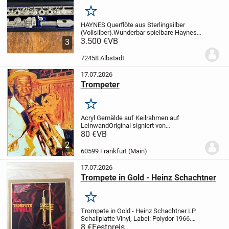
Merken
HAYNES Querflöte aus Sterlingsilber
(Vollsilber).
Wunderbar spielbare Haynes-
Querflöte aus der goldenen Ära, komplett
3.500 €
VB
3
aus Sterlingsilber, normale
Gebrauchsspuren.
Der Korpus ist gerade
72458 Albstadt
und weist keine...
17.07.2026
Trompeter
Merken
Acryl Gemälde auf Keilrahmen auf
Leinwand
Original signiert von
kubanischem Artist
Größe: 80 x 60
80 €
VB
cm
Original Zustand
2
60599 Frankfurt (Main)
17.07.2026
Trompete in Gold - Heinz Schachtner
Merken
Trompete in Gold - Heinz Schachtner
LP
Schallplatte Vinyl, Label: Polydor 1966.
Diese tolle Schallplatte ist eine Rarität
8 €
Festpreis