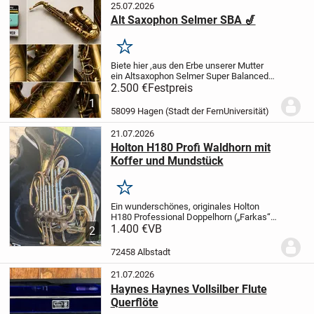
25.07.2026
Alt Saxophon Selmer SBA 🎷
Merken
Biete hier ,aus den Erbe unserer Mutter
ein Altsaxophon Selmer Super Balanced
Action zum Verkauf an.
Baujahr laut der
2.500 €
Festpreis
Firma,die es Überholt hat,um die 1950.
1
Das ist un einem spielbereiten...
58099 Hagen (Stadt der FernUniversität)
21.07.2026
Holton H180 Profi Waldhorn mit
Koffer und Mundstück
Merken
Ein wunderschönes, originales Holton
H180 Professional Doppelhorn („Farkas“)
mit Koffer, das mit der begehrten Kruspe-
1.400 €
VB
2
Wrap-Konstruktion für einen vollen,
orchestralen Klang ausgestattet ist.
72458 Albstadt
Fester...
21.07.2026
Haynes Haynes Vollsilber Flute
Querflöte