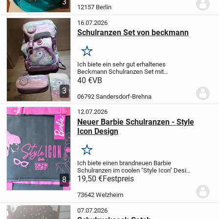
3
ein Vorfach und eine Seitentasche für
12157 Berlin
Getränke +...
16.07.2026
Schulranzen Set von beckmann
Merken
Ich biete ein sehr gut erhaltenes
Beckmann Schulranzen Set mit
bezauberndem Einhorn-Design an. Dieses
40 €
VB
Set ist perfekt für kleine Einhorn-Fans und
3
begleitet dein Kind zuverlässig durch den
06792 Sandersdorf-Brehna
Schulalltag....
12.07.2026
Neuer Barbie Schulranzen - Style
Icon Design
Merken
Ich biete einen brandneuen Barbie
Schulranzen im coolen "Style Icon" Design
an. Dieser Ranzen ist perfekt für alle
19,50 €
Festpreis
8
kleinen Barbie-Fans, die mit Stil in die
Schule gehen möchten. Er ist schwarz
73642 Welzheim
mit...
07.07.2026