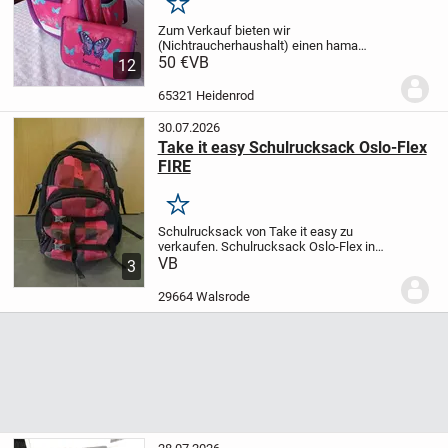
Merken
Zum Verkauf bieten wir
(Nichtraucherhaushalt) einen hama
baggymax Schulranzen aus erster Hand
50 €
VB
12
an, der unserer Tochter vier Jahre lang
sehr gute Dienste geleistet hat.
Er sieht
65321 Heidenrod
aus wie neu, wird von...
30.07.2026
Take it easy Schulrucksack Oslo-Flex
FIRE
Merken
Schulrucksack von Take it easy zu
verkaufen.
Schulrucksack Oslo-Flex in
rot/schwarz
VB
da er bei uns nicht mehr
3
benötigt wird, darf er nun weiterziehen.
Bereit für eine weitere Runde.
Der
29664 Walsrode
Schulrucksac...