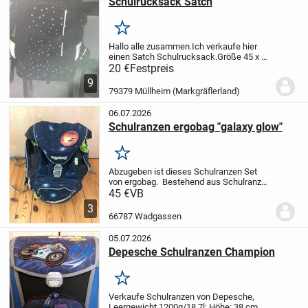
Schulrucksack Satch
Merken
Hallo alle zusammen.
Ich verkaufe hier
einen Satch Schulrucksack.Größe 45 x 30
x 22 cm,Gewicht ca. 1.2 Kg.Volumen 30
20 €
Festpreis
Liter.
Eine Vielzahl reflektierender
9
Elemente bieten zusätzliche Sicherheit
79379 Müllheim (Markgräflerland)
im...
06.07.2026
Schulranzen ergobag "galaxy glow"
Merken
Abzugeben ist dieses Schulranzen Set
von ergobag.
Bestehend aus Schulranzen
und verschiedenen Regen
45 €
VB
Abdeckungen.
Sport Beutel bereits
3
verkauft!
ZIP Seitentaschen bereits
66787 Wadgassen
verkauft!
ZIP für Ranzen...
05.07.2026
Depesche Schulranzen Champion
Merken
Verkaufe Schulranzen von Depesche,
Leergewicht 1200g/18,7l; Höhe: 38 cm,