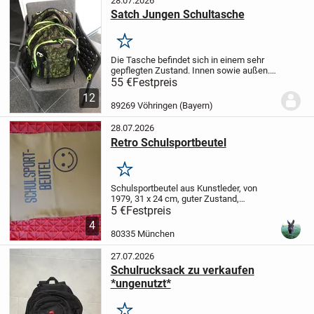
28.07.2026
Satch Jungen Schultasche
Merken
Die Tasche befindet sich in einem sehr
gepflegten Zustand. Innen sowie außen.
Die Farbe ist eher kräftig. Leider
55 €
Festpreis
bekomme ich sie nicht so gut auf den
12
Fotos. Es fehlt eine Schnalle am unteren...
89269 Vöhringen (Bayern)
28.07.2026
Retro Schulsportbeutel
Merken
Schulsportbeutel aus Kunstleder, von
1979, 31 x 24 cm, guter Zustand,
Nichtraucherhaushalt, Besichtigung
5 €
Festpreis
erwünscht, Verkaufspreis 5 € - Versand
4
möglich für 5 € - Bezahlung: Bar, Paypal
80335 München
Befindet...
27.07.2026
Schulrucksack zu verkaufen
*ungenutzt*