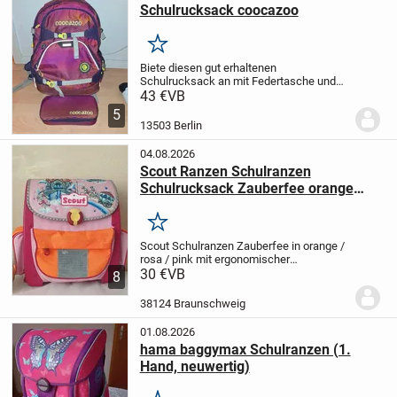
Schulrucksack coocazoo
Merken
Biete diesen gut erhaltenen
Schulrucksack an mit Federtasche und
Regenüberzieher.
Siehe Foto Federtasche
43 €
VB
normale Gebrauchsspuren.
2 Jahre alt.
Bei
5
Fragen gerne anschreiben
Np ca.
13503 Berlin
120€
Privatverkauf...
04.08.2026
Scout Ranzen Schulranzen
Schulrucksack Zauberfee orange
rosa
Merken
Scout Schulranzen Zauberfee
in orange /
rosa / pink
mit ergonomischer
Rückenpolsterung
30 €
VB
sehr leicht mit vielen
8
Fächern
hoher NP
*** gebrauchter guter
Zustand mit leichten Gebrauchsspuren
38124 Braunschweig
***
...
01.08.2026
hama baggymax Schulranzen (1.
Hand, neuwertig)