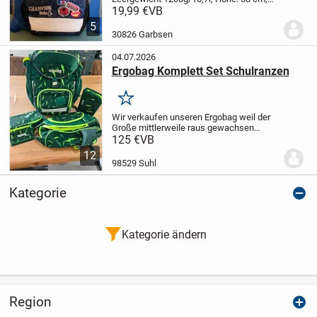
Breite: 34 cm, Tiefe: 20 cm ohne
19,99 €
VB
Außentaschen; ergonomisch geformte
5
Rückenschale mit weicher Polsterung,
30826 Garbsen
luftdurchlässig;...
04.07.2026
Ergobag Komplett Set Schulranzen
Merken
Wir verkaufen unseren Ergobag weil der
Große mittlerweile raus gewachsen
ist.der Schulranzen ist in einem guten
125 €
VB
Zustand die Kletties können individuell
12
nachgekauft werden. Bei Fragen gerne
98529 Suhl
melden
Kategorie
Kategorie ändern
Region