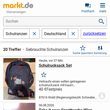
Postfach
mehr
Kleinanzeigen
Suchen
zurücksetzen
Schulranzen
Deutschland
schließen
schließen
20 Treffer
Gebrauchte Schulranzen
Suche speichern
Sortierung
Heute, vor 37 Min.
Schulrucksack Set
Merken
Verkaufe einen selten getragenen
schulrucksack mit kaum
Gebrauchsspuren. Beim Rucksack sind
40 €
Festpreis
ein Geldbeutel und ein Mäppchen
1
vorhanden. Rucksack wie neu. Mäppchen
87616 Wald (Regierungsbezirk Schwaben)
und Geldbeutel nie benutzt
Kann auch...
06.08.2026