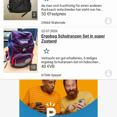
Merken
da man sich kurzfristig für einen anderen
Rucksack entschieden hat steht nun hier
zum Verkauf ein
50 €
Festpreis
Schulrucksack von Take
2
It Easy
Der sportliche Rucksack
beinhaltet ein zweigeteiltes Hauptfach,...
29664 Walsrode
22.07.2026
Ergobag Schulranzen Set in super
Zustand
Merken
Verkaufe ein gut erhaltenes, 5-teiliges
ergobag Schulranzen-Set im hübschen
Wellendesign.
40 €
VB
Lieferumfang:
Ergobag
10
Schulrucksack (ergonomisch &
mitwachsend)
Sportrucksack (kann am
67346 Speyer
Ranzen befestigt...