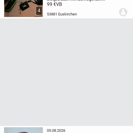
zusätzlichen Equipment:
- Turnbeutel
-
99 €
VB
Geldbeutel
- Seitentasche am Rucksack
-
4
Dinosaurier-Sticker
- Schreibmäppchen
53881 Euskirchen
groß
-...
05.08.2026