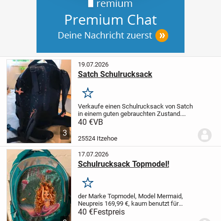
19.07.2026
Satch Schulrucksack
Merken
Verkaufe einen Schulrucksack von Satch
in einem guten gebrauchten Zustand.
Gerne Abholung!!
Versand aber auch
40 €
VB
möglich..
Dies ist ein Privatverkauf , daher
3
keine Garantie und Rücknahme.
25524 Itzehoe
17.07.2026
Schulrucksack Topmodel!
Merken
der Marke Topmodel, Model Mermaid,
Neupreis 169,99 €, kaum benutzt für
40,00 € FP an (nicht verhandelbar).
Der
40 €
Festpreis
Schulrucksack hat ein großes Hauptfach,