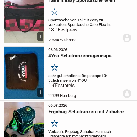
Take it easy Sporttasche Wien
Merken
Sporttasche von Take it easy zu
verkaufen.
Sporttasche Oslo-Flex in
rot/schwarz
da er bei uns nicht mehr
18 €
Festpreis
benötigt wird, darf er nun weiterziehen.
1
Bereit für eine weitere Runde.
Die
29664 Walsrode
Sporttasche ist...
06.08.2026
4You Schulranzenregencape
Merken
sehr gut erhaltenes
Regencape für
Schulranzen
von 4YOU
1 €
Festpreis
1
22399 Hamburg
06.08.2026
Ergobag-Schulranzen mit Zubehör
Merken
Verkaufe Ergobag Schulranzen nach
Erstgebrauch mit nachfolgendem