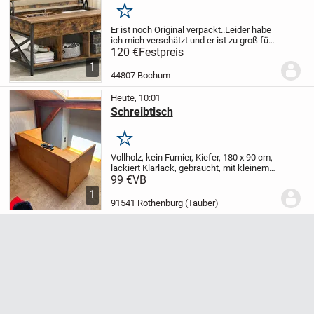
Merken
Er ist noch Original verpackt..
Leider habe
ich mich verschätzt und er ist zu groß für
mein Wohnzimmer.Und möchte deshalb
120 €
Festpreis
verkaufen.
104,5×49.5×{49-
1
61,5}cm/LBH
*Selbstabholung "
44807 Bochum
Heute, 10:01
Schreibtisch
Merken
Vollholz, kein Furnier, Kiefer, 180 x 90 cm,
lackiert Klarlack, gebraucht, mit kleinem
rollbaren Schränkchen zum
99 €
VB
Unterschieben, extrem stabil.
1
91541 Rothenburg (Tauber)