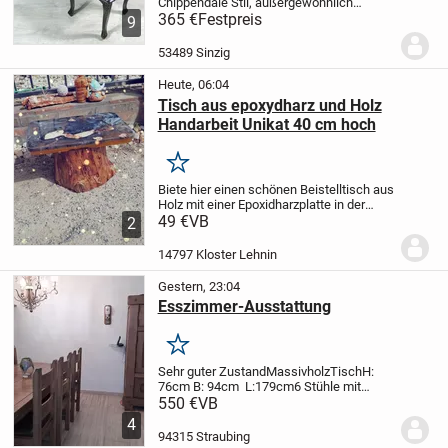
Chippendale Stil, außergewöhnlich
verschönert zu Unikaten
365 €
Festpreis
9
Schmuckstücken
mit Epoxit in Schwarz
und diversen
marmorierten Farb
53489 Sinzig
Schattierungen,
wie Blau,...
Heute, 06:04
Tisch aus epoxydharz und Holz
Handarbeit Unikat 40 cm hoch
Merken
Biete hier einen schönen Beistelltisch aus
Holz mit einer Epoxidharzplatte in der
Platte sind holzeinlagerungen
49 €
VB
2
eingearbeitete alles Handarbeit Unikat
Tisch ist 42cm hoch
14797 Kloster Lehnin
Gestern, 23:04
Esszimmer-Ausstattung
Merken
Sehr guter Zustand
Massivholz
Tisch
H:
76cm B: 94cm L:179cm
6 Stühle mit
Lederbezug
Schrank mit Schubfach
H:
550 €
VB
186cm B: 76cm L:131cm
Nur
4
Selbstabholung
94315 Straubing