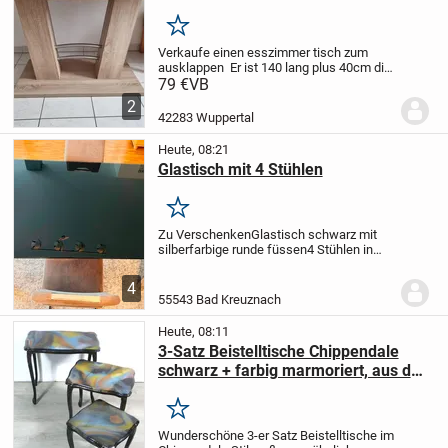
Merken
Verkaufe einen esszimmer tisch zum
ausklappen
Er ist 140 lang plus 40cm die
Platte
Bei Interesse gerne melden
79 €
VB
2
42283 Wuppertal
Heute, 08:21
Glastisch mit 4 Stühlen
Merken
Zu Verschenken
Glastisch schwarz mit
silberfarbige runde füssen
4 Stühlen in
Grau Silber
Tisch: Breit 140 cm / Hoch 76
cm / Tief 90 cm
Stuhl: sitzfläche Breit 42
4
cm / Hoch 49 cm / Tief 45 cm...
55543 Bad Kreuznach
Heute, 08:11
3-Satz Beistelltische Chippendale
schwarz + farbig marmoriert, aus den
30er Jahren
Merken
Wunderschöne 3-er Satz Beistelltische
im