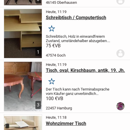
Schwarz/Anthrazit zum Verkauf an.
Maß:
46145 Oberhausen
160 cm
...
Heute, 11:19
Schreibtisch / Computertisch
Merken
Schreibtisch, Holz
in einwandfreiem
Zustand, umständehalber abzugeben.
Leicht zerleg- und transportierbar (PKW)
75 €
VB
Tiefe 60 cm / max. Breite 150 cm (min. ca
1
105 cm - Schreibplatte verschiebbar)
47574 Goch
Höhe...
Heute, 11:19
Tisch, oval, Kirschbaum, antik, 19. Jh.
Merken
Der Tisch kann nach Terminabsprache
vom Käufer ganz unverbindlich
begutachtet werden.
1 (Beistell-)Tisch,
100 €
VB
oval, mit geschwungenen Beinen und
3
Schnitzereien aus Kirschbaumholz, antik,
22457 Hamburg
19. Jh., nicht...
Heute, 11:18
Wohnzimmer Tisch