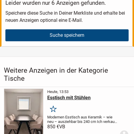
Leider wurden nur 6 Anzeigen gefunden.
Speichere diese Suche in Deiner Merkliste und erhalte bei
neuen Anzeigen optional eine E-Mail.
Suche speichern
Weitere Anzeigen in der Kategorie
Tische
Heute, 13:53
Esstisch mit Stühlen
Merken
Modernen Esstisch aus Keramik – wie
neu – ausziehbar bis 240 cm
Ich verkaufe
einen hochwertigen, modernen Esstisch
850 €
VB
mit einer eleganten Keramikplatte in
3