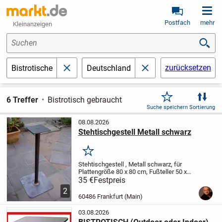
Postfach
mehr
Kleinanzeigen
Suchen
zurücksetzen
Bistrotische
Deutschland
schließen
schließen
6 Treffer
Bistrotisch gebraucht
Suche speichern
Sortierung
08.08.2026
Stehtischgestell Metall schwarz
Merken
Stehtischgestell , Metall schwarz, für
Plattengröße 80 x 80 cm,
Fußteller 50 x
50, Befestigungsplatte 23,5 x 23,5 cm,
H
35 €
Festpreis
106 cm
Nur Abholung
2
60486 Frankfurt (Main)
03.08.2026