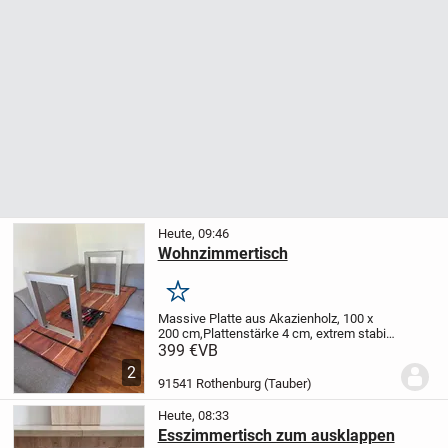
Heute, 09:46
Wohnzimmertisch
Merken
Massive Platte aus Akazienholz, 100 x
200 cm,
Plattenstärke 4 cm, extrem stabil,
Metallfüße, abgerundete Kante, 3 Jahre
399 €
VB
alt, Zustand wie neu, geölt, nicht lackiert,
2
halber Preis: 399 EUR.
91541 Rothenburg (Tauber)
Heute, 08:33
Esszimmertisch zum ausklappen