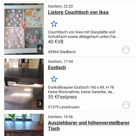
Gestern, 22:20
Liatorp Couchtisch von Ikea
Merken
Couchtisch von Ikea mit Glasplatte und
Schubfach sowie Ablagefach unten.
Farbe
weiss.
Grösse 93cm x 93cm x 51
40 €
VB
cm.
Gebrauchsspuren vorhanden.
Der
4
Tisch hat ein grosses Schubfach ,
45964 Gladbeck
welches man sehr...
Gestern, 17:54
Esstisch
Merken
Dunkelbrauner Esstisch
160 x 89, H 78
Keine Rücknahme, keine Garantie, da
Privatverkauf.
55 €
Festpreis
3
51379 Leverkusen
Gestern, 16:56
Ausziehbarer und höhenverstellbarer
Tisch