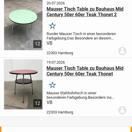
20.07.2026
Mauser Tisch Table zu Bauhaus Mid
Century 50er 60er Teak Thonet 2
Merken
Runder Mauser Tisch in einer besonderen
Farbgebung.
Das Besondere an diesem
Tisch ist die pastellgrüne Beschichtung
VB
12
der Oberfläche. Im Kontrast dazu steht die
schwarze Kunststoffkante. Die Beine
22303 Hamburg
des...
19.07.2026
Mauser Tisch Table zu Bauhaus Mid
Century 50er 60er Teak Thonet
Merken
Mauser Stahlrohrtisch in einer
besonderen Farbgebung.
Besonders ins
Auge fällt die rote Beschichtung der
VB
12
runden Tischoberfläche. In Harmonie
dazu eine schwarze Kunststoffkante.
22303 Hamburg
Form und Farbe...