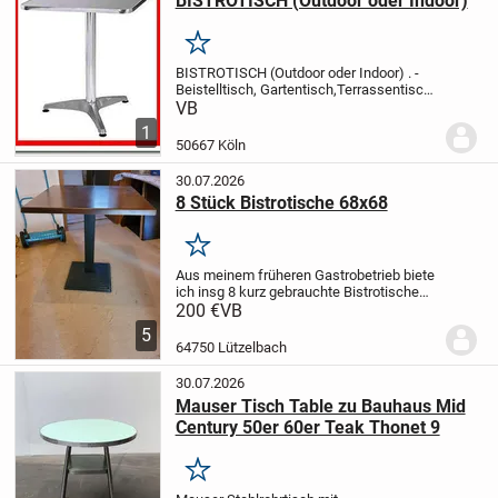
BISTROTISCH (Outdoor oder Indoor)
Merken
BISTROTISCH (Outdoor oder Indoor)
.
-
Beistelltisch, Gartentisch,Terrassentisch,
Balkontisch
- Edelstahl / Aluminium
-
VB
quadratisch (ca. 60 x 60 cm)
- ca. 70 cm
1
hoch
- Tischplatte mit geschliffen...
50667 Köln
30.07.2026
8 Stück Bistrotische 68x68
Merken
Aus meinem früheren Gastrobetrieb biete
ich insg 8 kurz gebrauchte Bistrotische
68*68*75 an. Deckplatte Werzalit braun-
200 €
VB
funier, schwarzer Stahl-
5
Pyramidenfuß.
Das Set besteht aus 11
64750 Lützelbach
Tischplatten und 8...
30.07.2026
Mauser Tisch Table zu Bauhaus Mid
Century 50er 60er Teak Thonet 9
Merken