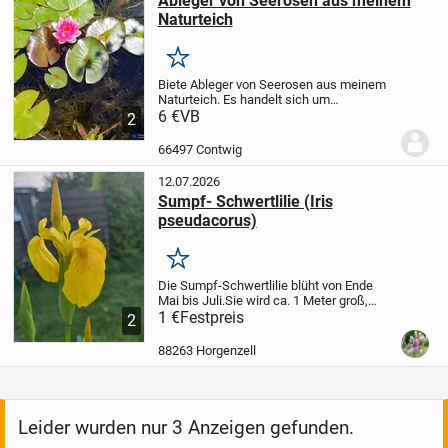
Ableger von Seerosen aus meinem
Naturteich
Merken
Biete Ableger von Seerosen aus meinem
Naturteich. Es handelt sich um
Wurzelstücke, die schnell austreiben. Det
6 €
VB
2
Erlös kommt meinen Strassenkatzen
zugute.
66497 Contwig
12.07.2026
Sumpf- Schwertlilie (Iris
pseudacorus)
Merken
Die Sumpf-Schwertlilie blüht von Ende
Mai bis Juli.
Sie wird ca. 1 Meter groß,
wächst aufrecht und liebt feuchten
1 €
Festpreis
2
schweren Lemboden.
Deswegen wird sie
gern an Ufern angesiedelt. Und sie sieht
88263 Horgenzell
einfach...
Leider wurden nur 3 Anzeigen gefunden.