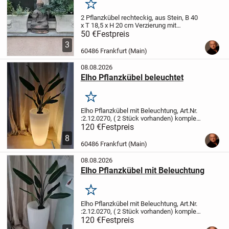
Merken
2 Pflanzkübel rechteckig, aus Stein,
B 40
x T 18,5 x H 20 cm
Verzierung mit
Löwenkopf
Nur komplett verkäuflich
Nur
50 €
Festpreis
Abholung
3
60486 Frankfurt (Main)
08.08.2026
Elho Pflanzkübel beleuchtet
Merken
Elho Pflanzkübel mit Beleuchtung, Art.Nr.
:2.12.0270,
( 2 Stück vorhanden)
komplett
Kunststoff weiß, max. 11W, E27,
Diam 38
120 €
Festpreis
oben, 23 unten x H 69 cm, innen Diam
8
oben 30 cm
(Neupreis 179.- aus...
60486 Frankfurt (Main)
08.08.2026
Elho Pflanzkübel mit Beleuchtung
Merken
Elho Pflanzkübel mit Beleuchtung, Art.Nr.
:2.12.0270,
( 2 Stück vorhanden)
komplett
Kunststoff weiß, max. 11W, E27,
Diam 38
120 €
Festpreis
oben, 23 unten x H 69 cm, innen Diam