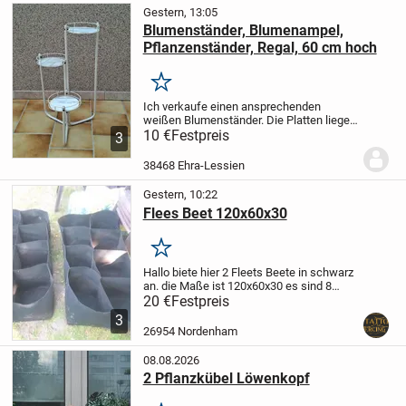
Gestern, 13:05
Blumenständer, Blumenampel,
Pflanzenständer, Regal, 60 cm hoch
Merken
Ich verkaufe einen ansprechenden
weißen Blumenständer. Die Platten liegen
lose auf, sind herausnehmbar und sind
10 €
Festpreis
3
aus Marmor. Sie sind dementsprechend
sehr gut sauber zu halten. An einer Platte
38468 Ehra-Lessien
ist ein...
Gestern, 10:22
Flees Beet 120x60x30
Merken
Hallo biete hier 2 Fleets Beete in schwarz
an. die Maße ist 120x60x30 es sind 8
Fächer an. sie sind in einem guten
20 €
Festpreis
Zustand ohne Löcher ect. kann jederzeit
3
abgeholt werden
26954 Nordenham
08.08.2026
2 Pflanzkübel Löwenkopf