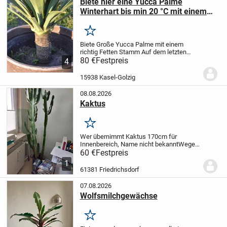
Biete hier eine Yucca Palme
Winterhart bis min 20 °C mit einem
richtig FETTEN Stamm
Merken
Biete Große Yucca Palme mit einem
richtig Fetten Stamm
Auf dem letzten
Foto ist die Mutterpflanze zu sehen -
80 €
Festpreis
4
diese hat z.Z. 6 sechs Blüten !
Winterhart
bis -25 °C
Bitte sehen Sie sich meine
15938 Kasel-Golzig
anderen...
08.08.2026
Kaktus
Merken
Wer übernimmt Kaktus 170cm für
Innenbereich, Name nicht bekannt
Wegen
Platzbedarf abzugeben
nur an Abholer
60 €
Festpreis
1
61381 Friedrichsdorf
07.08.2026
Wolfsmilchgewächse
Merken