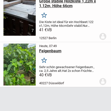
Große stabile Holzkiste 1,22m x
1,12m, Höhe 66cm
Merken
Die Kiste ist ideal für ein Hochbeet.
122
x1,12m, Höhe 66cm
Sehr stabil.
Nur
Abholung!
41 €
VB
Privat
++++++++++++++++++++++++++++
7
12527 Berlin
Heute, 07:49
Feigenbaum
Merken
Sehr schön gewachsener Feigenbaum ,
ca. 2,5 Jahre alt.
Hat 2x schon Früchte
getragen.
Nur an Selbstabholer
40 €
VB
abzugeben.
2
40227 Düsseldorf