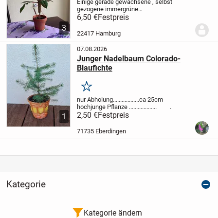
Einige gerade gewachsene , selbst
gezogene immergrüne
Wollfsmilchgewächse , Pflanzen von
6,50 €
Festpreis
Privat an Liebhaber zum Selbstabholen
3
aus Hamburg Langenhorn abzugeben .
22417 Hamburg
Nichtraucher Haushalt .
07.08.2026
Junger Nadelbaum Colorado-
Blaufichte
Merken
nur Abholung..................
ca 25cm
hoch
junge Pflanze
...................
.
2,50 €
Festpreis
1
71735 Eberdingen
Kategorie
Kategorie ändern