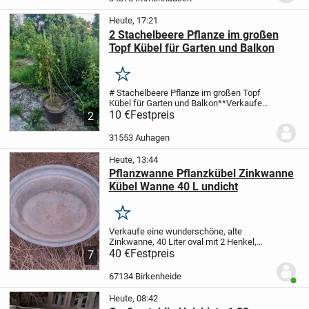
Heute, 17:21
2 Stachelbeere Pflanze im großen
Topf Kübel für Garten und Balkon
Merken
# Stachelbeere Pflanze im großen Topf
Kübel für Garten und Balkon
**Verkaufe
einen gesunden und kräftig gewachsenen
10 €
Festpreis
2
Stachelbeerstrauch im praktischen
Pflanzkübel**
Die Pflanze ist gut
31553 Auhagen
angewurzelt...
Heute, 13:44
Pflanzwanne Pflanzkübel Zinkwanne
Kübel Wanne 40 L undicht
Merken
Verkaufe eine wunderschöne, alte
Zinkwanne, 40 Liter oval mit 2 Henkel,
Pflanzwanne, Pflanzkübel, Kübel, Wanne,
40 €
Festpreis
7
Brenk, Maße: ca. 41 cm x 33 cm, an den
Griffen 46 cm breit, Höhe 17,5 cm, , an
67134 Birkenheide
Benut
den...
Heute, 08:42