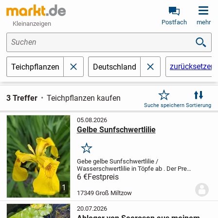
Postfach
mehr
Kleinanzeigen
Suchen
zurücksetzen
Teichpflanzen
Deutschland
schließen
schließen
3 Treffer
Teichpflanzen kaufen
Suche speichern
Sortierung
05.08.2026
Gelbe Sunfschwertlilie
Merken
Gebe gelbe Sunfschwertlilie /
Wasserschwertlilie in Töpfe ab . Der Preis
ist pro Topf. Nur an Selstabholer.
6 €
Festpreis
1
17349 Groß Miltzow
20.07.2026