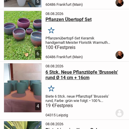
6
oben 30 cm
(Neupreis 179.- aus...
60486 Frankfurt (Main)
08.08.2026
Pflanzen Übertopf Set
Merken
Pflanzenübertopf-Set Keramik
handgemalt
Meister Floristik Warmuth
Mühlheim, Design Mobach
Bestehend
100 €
Festpreis
aus:
1 Topf Innendiam 21 x H 20 cm
1
6
Topf Innendiam 19,5 x H 19,5 cm
3 Töpfe
60486 Frankfurt (Main)
Innendiam 16,5 x H...
08.08.2026
6 Stck. Neue Pflanztöpfe 'Brussels'
rund Ø 14 cm + 16cm
Merken
Biete 6 Stck. neue Pflanztopf 'Brussels'
rund, Farbe :grün wie folgt:
• 100 %
recycelt, mit Windenergie hergestellt,
19 €
Festpreis
4
vollständig recycelbar
• kein Umtopfen:
Innentopf passt direkt in den
04315 Leipzig
Blumentopf
...
08.08.2026