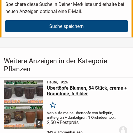
Speichere diese Suche in Deiner Merkliste und erhalte bei
neuen Anzeigen optional eine E-Mail.
Suche speichern
Weitere Anzeigen in der Kategorie
Pflanzen
Heute, 19:26
Übertöpfe Blumen, 34 Stück, creme +
Brauntöne, 5 Bilder
Merken
Verkaufe meine Übertöpfe von hellgrün,
mittelgrün + dunkelgrün,
1 Orchideentopf,
1 Schale,
2,50 €
Festpreis
Preise siehe Bilder,
Farbe passt
5
nicht mehr zur Kücheneinrichtung.
Viele
verschiedene Größen,
Größter...
34376 Immenhausen