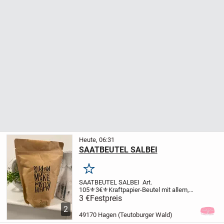
Heute, 06:31
SAATBEUTEL SALBEI
Merken
SAATBEUTEL SALBEI
Art.
105
⚜️3€⚜️
Kraftpapier-Beutel mit allem,
was zur Anzucht von Salbei benötigt wird
3 €
Festpreis
~ späteres Umtopfen möglich
Füllgewicht
2
ca.115 g
Höhe 18 cm
Breite 13 cm
49170 Hagen (Teutoburger Wald)