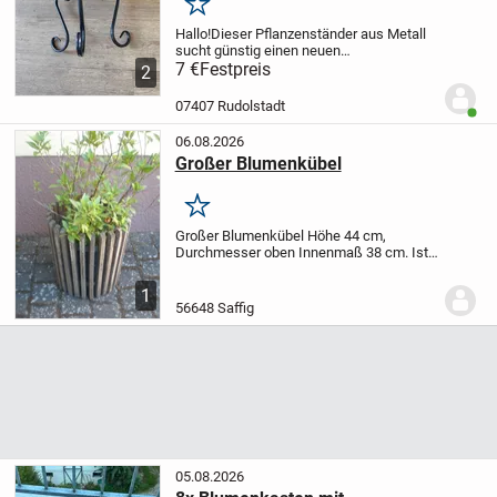
Merken
Hallo!
Dieser Pflanzenständer aus Metall
sucht günstig einen neuen
Besitzer/Besitzerin.
7 €
Festpreis
Sehr guter Zustand, 3-
2
beinig.
Höhe: ca. 22cm.
Durchmesser: ca.
21cm.
Farbe: schwarz
Preis: 7Eu, der
07407 Rudolstadt
Benut
Versand...
06.08.2026
Großer Blumenkübel
Merken
Großer Blumenkübel Höhe 44 cm,
Durchmesser oben Innenmaß 38 cm. Ist
schwer, kippt so schnell nicht um. Holz
sollte behandelt werden. Ohne Pflanze 10
1
EU.
56648 Saffig
05.08.2026