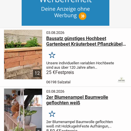
03.08.2026
Bausatz günstiges Hochbeet
Gartenbeet Kräuterbeet Pflanzkübel
original alte Mauersteine Ziegelsteine
DIY
Merken
Unsere individuellen variablen Hochbeete
sind aus über 120 Jahre alten
Ziegelsteinen hergestellt.
25 €
Festpreis
Im
12
Nassschneidverfahren sind Elemente in
den
Maßen 25 x 6,5 x 7 cm entstanden.
06198 Salzatal
Diese können in...
03.08.2026
2er Blumenampel Baumwolle
geflochten weiß
Merken
2er Blumenampel Baumwolle geflochten
weiß mit Holzkugeln
Feste Aufhängun,
waschbar
Länger ca 85 cm ohne