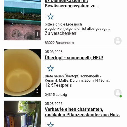
8x Blumenkasten mit
Bewässerungssystem zu
verschenken
Merken
bitte sich die Erde noch
wegdenken:)
eigentlich ist alles gesagt,
aber ich muss 100 Zeichen schreiben
Zu verschenken
also
1
- natürlich nur Abholung
83022 Rosenheim
05.08.2026
Übertopf - sonnengelb, NEU!
Merken
Biete neuen Übertopf, sonnengelb -
Keramik
Maße: Durchm. 20cm, H 19cm
Porto trägt der Käufer, gern Abholung!
12 €
Festpreis
3
04315 Leipzig
Benut
05.08.2026
Verkaufe einen charmanten,
rustikalen Pflanzenständer aus Holz.