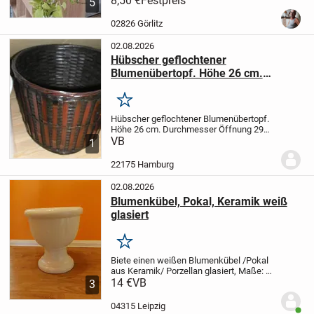
8,50 €
Festpreis
5
Topf
Verkauf ohne Pflanze
Bezahlung nur
per PayPal + Versand Päckchen 5,50 €
02826 Görlitz
02.08.2026
Hübscher geflochtener
Blumenübertopf. Höhe 26 cm.
Durchmesser Öffnung 29 cm.
Merken
Hübscher geflochtener Blumenübertopf.
Höhe 26 cm. Durchmesser Öffnung 29
cm.
VB
Was ist Ihnen das Produkt wert?
1
Machen Sie einen Preisvorschlag!
***
Privatverkauf. Keine Garantie. Keine
22175 Hamburg
Rücknahme.
Der...
02.08.2026
Blumenkübel, Pokal, Keramik weiß
glasiert
Merken
Biete einen weißen Blumenkübel /Pokal
aus Keramik/ Porzellan glasiert,
Maße: H
38cm, B 32cm, T 23cm, kleinen Abplatzer
14 €
VB
3
am Fuß, siehe 3. Foto!
Wurde schon so
gekauft, lässt sich leicht reparieren!
...
04315 Leipzig
Benut