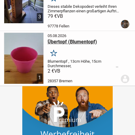
Merken
Dieses stabile Dekopodest verleiht Ihren
Zimmerpflanzen einen großartigen Auftritt
und passt perfekt zum Landhaus-, Boho-
79 €
VB
3
oder Vintage-Stil. Durch die massive
Bauweise steht er absolut sicher und...
97778 Fellen
05.08.2026
Übertopf (Blumentopf)
Merken
Blumentopf , 13cm Höhe, 15cm
Durchmesser,
2 €
VB
...
1
28357 Bremen