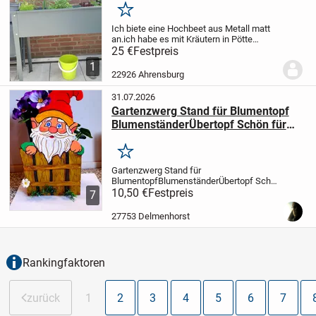
Merken
Ich biete eine Hochbeet aus Metall matt
an.ich habe es mit Kräutern in Pötte
benutzt, man kann es auch mit Erde füllen
25 €
Festpreis
und einen Beet auf den Balkon genießen.
1
Bitte nur Abholung
22926 Ahrensburg
31.07.2026
Gartenzwerg Stand für Blumentopf
BlumenständerÜbertopf Schön für
Blumen in Ihrem Grundstück. Das
perfekte Gesch
Merken
Gartenzwerg Stand für
Blumentopf
Blumenständer
Übertopf
Schön
für Blumen in Ihrem Grundstück.
10,50 €
Festpreis
Das
7
perfekte Geschenk für jeden
Anlass
Sehen Sie sich auch meine
27753 Delmenhorst
anderen Anzeigen an
H 33 cm
B 12 cm
L
20...
Rankingfaktoren
zurück
1
2
3
4
5
6
7