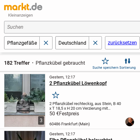
Kleinanzeigen
Suchen
zurücksetzen
Pflanzgefäße
Deutschland
schließen
schließen
182 Treffer
Pflanzkübel gebraucht
Suche speichern
Sortierung
Gestern, 12:17
2 Pflanzkübel Löwenkopf
Merken
2 Pflanzkübel rechteckig, aus Stein,
B 40
x T 18,5 x H 20 cm
Verzierung mit
Löwenkopf
Nur komplett verkäuflich
Nur
50 €
Festpreis
Abholung
3
60486 Frankfurt (Main)
Gestern, 12:17