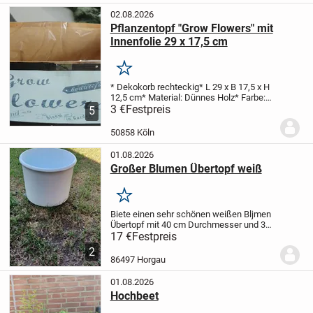
02.08.2026
Pflanzentopf "Grow Flowers" mit
Innenfolie 29 x 17,5 cm
Merken
* Dekokorb rechteckig
* L 29 x B 17,5 x H
12,5 cm
* Material: Dünnes Holz
* Farbe:
grünlich / schwarzer Rand
3 €
Festpreis
* Stilrichtung:
5
vintage / Shabby Chic
50858 Köln
01.08.2026
Großer Blumen Übertopf weiß
Merken
Biete einen sehr schönen weißen Bljmen
Übertopf mit 40 cm Durchmesser und 32
cm Höhe. Der Blumen Übertopf ist im
17 €
Festpreis
besten gepflegtem Zustand
2
86497 Horgau
01.08.2026
Hochbeet