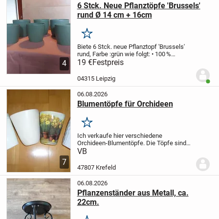
6 Stck. Neue Pflanztöpfe 'Brussels'
rund Ø 14 cm + 16cm
Merken
Biete 6 Stck. neue Pflanztopf 'Brussels'
rund, Farbe :grün wie folgt:
• 100 %
recycelt, mit Windenergie hergestellt,
19 €
Festpreis
4
vollständig recycelbar
• kein Umtopfen:
Innentopf passt direkt in den
04315 Leipzig
Benut
Blumentopf
...
06.08.2026
Blumentöpfe für Orchideen
Merken
Ich verkaufe hier verschiedene
Orchideen-Blumentöpfe.
Die Töpfe sind
ca.12cm hoch und haben einen
VB
Durchmesser von ca.10cm.
ABGEBE
7
GEGEN GEBOT
Schauen Sie sich gerne
47807 Krefeld
auch meine weiteren Angebote an.
06.08.2026
Pflanzenständer aus Metall, ca.
22cm.