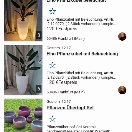
Elho Pflanzkübel beleuchtet
Merken
Elho Pflanzkübel mit Beleuchtung, Art.Nr.
:2.12.0270,
( 2 Stück vorhanden)
komplett
Kunststoff weiß, max. 11W, E27,
Diam 38
120 €
Festpreis
oben, 23 unten x H 69 cm, innen Diam
8
oben 30 cm
(Neupreis 179.- aus...
60486 Frankfurt (Main)
Gestern, 12:17
Elho Pflanzkübel mit Beleuchtung
Merken
Elho Pflanzkübel mit Beleuchtung, Art.Nr.
:2.12.0270,
( 2 Stück vorhanden)
komplett
Kunststoff weiß, max. 11W, E27,
Diam 38
120 €
Festpreis
oben, 23 unten x H 69 cm, innen Diam
6
oben 30 cm
(Neupreis 179.- aus...
60486 Frankfurt (Main)
Gestern, 12:17
Pflanzen Übertopf Set
Merken
Pflanzenübertopf-Set Keramik
handgemalt
Meister Floristik Warmuth