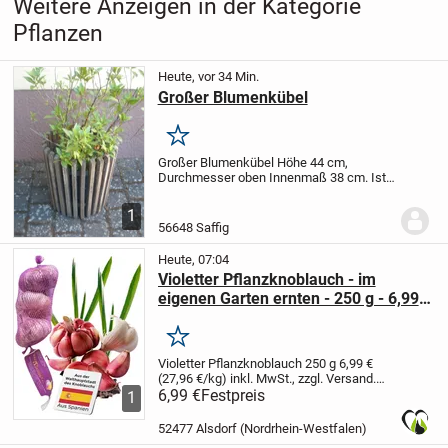
Weitere Anzeigen in der Kategorie
Pflanzen
Heute, vor 34 Min.
Großer Blumenkübel
Merken
Großer Blumenkübel Höhe 44 cm,
Durchmesser oben Innenmaß 38 cm. Ist
schwer, kippt so schnell nicht um. Holz
sollte behandelt werden. Ohne Pflanze 10
1
EU.
56648 Saffig
Heute, 07:04
Violetter Pflanzknoblauch - im
eigenen Garten ernten - 250 g - 6,99
€ (27,96 €/kg) inkl. MwSt., zzgl.
Versand
Merken
Violetter Pflanzknoblauch 250 g
6,99 €
(27,96 €/kg)
inkl. MwSt., zzgl. Versand.
black-gonzalez.de
6,99 €
Festpreis
+++Violetter
1
Pflanzknoblauch - im eigenen Garten
ernten+++
+ Violetter
52477 Alsdorf (Nordrhein-Westfalen)
Pflanzknoblauch: Sorte:...