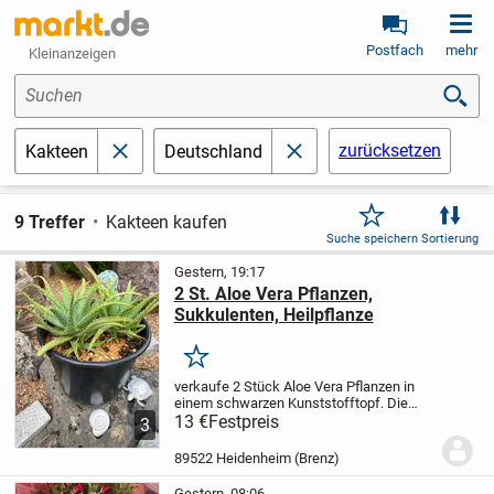
Postfach
mehr
Kleinanzeigen
Suchen
zurücksetzen
Kakteen
Deutschland
schließen
schließen
9 Treffer
Kakteen kaufen
Suche speichern
Sortierung
Gestern, 19:17
2 St. Aloe Vera Pflanzen,
Sukkulenten, Heilpflanze
Merken
verkaufe 2 Stück Aloe Vera Pflanzen in
einem schwarzen Kunststofftopf. Die
Pflanzen haben mehrere kleine Ableger (
13 €
Festpreis
3
siehe Fotos ). Die Pflanzen sind nicht
winterfest.
Topfhöhe: ca. 21 cm
89522 Heidenheim (Brenz)
Topfdurchmesse...
Gestern, 08:06