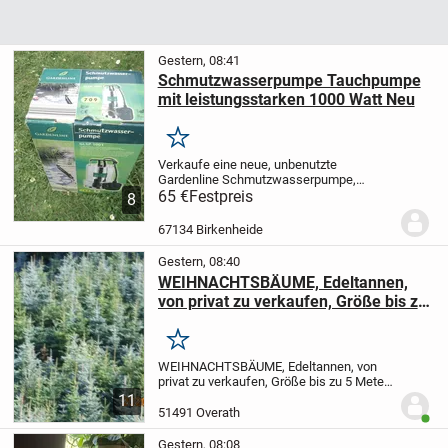
Gestern, 08:41
Schmutzwasserpumpe Tauchpumpe
mit leistungsstarken 1000 Watt Neu
Merken
Verkaufe eine neue, unbenutzte
Gardenline Schmutzwasserpumpe,
Tauchpumpe mit leistungsstarken 1000
65 €
Festpreis
8
Watt, Typ GLSP 1001, alle Daten sehen
sie auf den Bildern der
67134 Birkenheide
Originalverpackung, wie abgebildet für...
Gestern, 08:40
WEIHNACHTSBÄUME, Edeltannen,
von privat zu verkaufen, Größe bis zu
5 Meter
Merken
WEIHNACHTSBÄUME, Edeltannen, von
privat zu verkaufen, Größe bis zu 5 Meter,
Preis pro laufender Meter EURO 15,00, die
11
Bäume sind absolut ungespritzt und
51491 Overath
Benut
haben auch noch nie Kunstdünger
bekommen,...
Gestern, 08:08