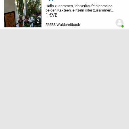
Merken
Hallo zusammen,
ich verkaufe hier meine
beiden Kakteen, einzeln oder zusammen,
da sie mir nun zu groß werden. 2m sind
1 €
VB
sie bereits hoch. Macht mir ein Angebot,
2
aber seid fair und nicht unverschämt....
56588 Waldbreitbach
Benut