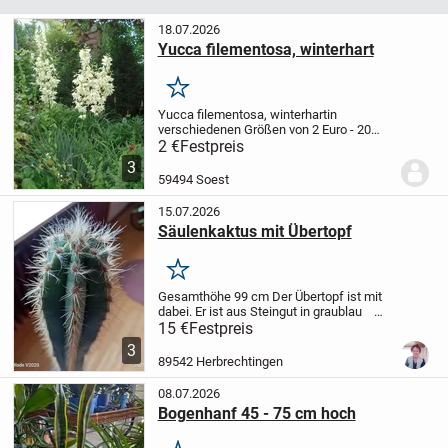
18.07.2026
Yucca filementosa, winterhart
Merken
Yucca filementosa, winterhart
in
verschiedenen Größen von 2 Euro - 20
Euro
siehe Beispielfotos
2 €
Festpreis
3
59494 Soest
15.07.2026
Säulenkaktus mit Übertopf
Merken
Gesamthöhe 99 cm
Der Übertopf ist mit
dabei. Er ist aus Steingut in graublau
kein Versand, nur Abholung ist möglich
15 €
Festpreis
3
89542 Herbrechtingen
08.07.2026
Bogenhanf 45 - 75 cm hoch