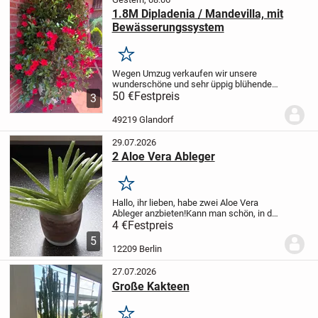
1.8M Dipladenia / Mandevilla, mit
Bewässerungssystem
Merken
Wegen Umzug verkaufen wir unsere
wunderschöne und sehr üppig blühende
Dipladenia (Mandevilla) mit leuchtend
50 €
Festpreis
3
roten Blüten.
Die Pflanze ist seit etwa 5
Jahren in unserem Besitz, ist extrem
49219 Glandorf
prächtig...
29.07.2026
2 Aloe Vera Ableger
Merken
Hallo, ihr lieben, habe zwei Aloe Vera
Ableger anzbieten!
Kann man schön, in der
Küche, auf das Fensterbrett stellen. Nicht
4 €
Festpreis
für Beet und Balkon geeignet.
Wär
5
Interesse hat, bitte melden.
Stück 2,-€
12209 Berlin
27.07.2026
Große Kakteen