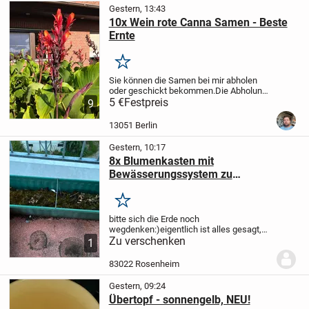
Gestern, 13:43
10x Wein rote Canna Samen - Beste
Ernte
Merken
Sie können die Samen bei mir abholen
oder geschickt bekommen.
Die Abholung
wäre in der Ahrenshooper Str., in 13051
5 €
Festpreis
9
Berlin.
Der Versand kostet 2 Euro als Brief
mit der deutschen Post.
Die Zahlung
13051 Berlin
geht...
Gestern, 10:17
8x Blumenkasten mit
Bewässerungssystem zu
verschenken
Merken
bitte sich die Erde noch
wegdenken:)
eigentlich ist alles gesagt,
aber ich muss 100 Zeichen schreiben
Zu verschenken
also
1
- natürlich nur Abholung
83022 Rosenheim
Gestern, 09:24
Übertopf - sonnengelb, NEU!