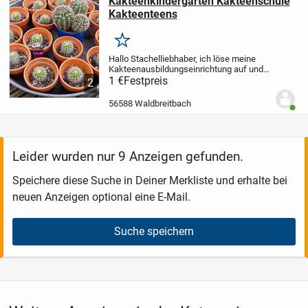
Kakteenkindergarten Kakteenschule
Kakteenteens
Merken
Hallo Stachelliebhaber,
ich löse meine
Kakteenausbildungseinrichtung auf und
verkaufe hier meine Stachelbabies und
1 €
Festpreis
2
meine Stachelteens. Als Größenvergleich
habe ich ein Feuerzeug mit auf den
56588 Waldbreitbach
Benut
ersten...
Leider wurden nur 9 Anzeigen gefunden.
Speichere diese Suche in Deiner Merkliste und erhalte bei
neuen Anzeigen optional eine E-Mail.
Suche speichern