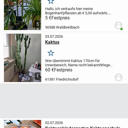
Merken
Hallo,
ich verkaufe hier meine
Bogenhanfpflanzen ab € 5,00 aufwärts.
Die Größe beginnt bei ca. 45 cm
5 €
Festpreis
Durchmesser und ist bis ca. 75 cm
5
vorhanden. Kein Versand, eine
56588 Waldbreitbach
Benut
Reservierung ist nur einmalig und...
03.07.2026
Kaktus
Merken
Wer übernimmt Kaktus 170cm für
Innenbereich, Name nicht bekannt
Wegen
Platzbedarf abzugeben
nur an Abholer
60 €
Festpreis
1
61381 Friedrichsdorf
02.07.2026