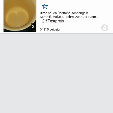
Merken
Biete neuen Übertopf, sonnengelb -
Keramik
Maße: Durchm. 20cm, H 19cm
Porto trägt der Käufer, gern Abholung!
12 €
Festpreis
3
04315 Leipzig