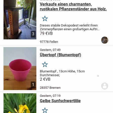
Verkaufe einen charmanten,
rustikalen Pflanzenständer aus Holz.
Merken
Dieses stabile Dekopodest verleiht Ihren
Zimmerpflanzen einen großartigen Auftritt
und passt perfekt zum Landhaus-, Boho-
79 €
VB
3
oder Vintage-Stil. Durch die massive
Bauweise steht er absolut sicher und...
97778 Fellen
Gestern, 07:49
Übertopf (Blumentopf)
Merken
Blumentopf , 13cm Höhe, 15cm
Durchmesser,
2 €
VB
...
1
28357 Bremen
Gestern, 07:19
Gelbe Sunfschwertlilie
Merken