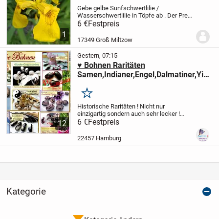
Gebe gelbe Sunfschwertlilie /
Wasserschwertlilie in Töpfe ab . Der Preis
ist pro Topf. Nur an Selstabholer.
6 €
Festpreis
1
17349 Groß Miltzow
Gestern, 07:15
♥ Bohnen Raritäten
Samen,Indianer,Engel,Dalmatiner,Yin
&Yang Elster Glücksbohne Garten
Tulpenstolz Alte Sorten
Merken
Historische Raritäten ! Nicht nur
einzigartig sondern auch sehr lecker !
Etwas ganz Besonderes !
6 €
Festpreis
AUSWAHL
12
siehe ARTIKELBESCHREIBUNG --> unten.
..
Alle meine Saatgut-Schätzchen
22457 Hamburg
stammen aus meinem...
Kategorie