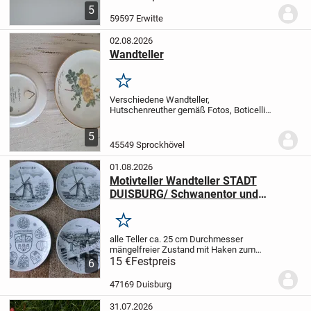
Versand gegen Aufpreis möglich.
5
59597 Erwitte
02.08.2026
Wandteller
Merken
Verschiedene Wandteller,
Hutschenreuther gemäß Fotos, Boticelli
(Blumenmuster handbemalt, auch einzeln
zu verkaufen
5
45549 Sprockhövel
01.08.2026
Motivteller Wandteller STADT
DUISBURG/ Schwanentor und
MEIDERICH/ NEUwertig
Merken
alle Teller ca. 25 cm Durchmesser
mängelfreier Zustand
mit Haken zum
Aufhängen
15 €
Festpreis
a) Teller der Stadt Duisburg
6
mit den Wappen der einzelnen ehemals
eigenständigen Städte/Bezirke, dem
47169 Duisburg
Stadtwappen...
31.07.2026