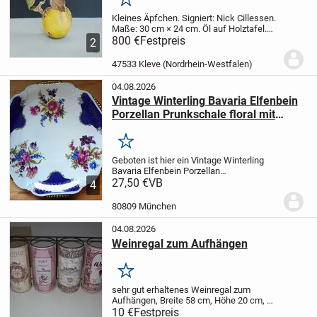
Merken
Kleines Äpfchen.
Signiert: Nick Cillessen.
Maße: 30 cm × 24 cm.
Öl auf Holztafel.
Preisvorstellung: € 800,00 inklusive
800 €
Festpreis
2
Rahmen.
Weitere Informationen unter
0031485-51 95 89, alternativ 00316-51
47533 Kleve (Nordrhein-Westfalen)
62...
04.08.2026
Vintage Winterling Bavaria Elfenbein
Porzellan Prunkschale floral mit
Kobaltblau
Merken
Geboten ist hier ein Vintage Winterling
Bavaria Elfenbein Porzellan
Prunkschalenteller floral mit Kobaltblau.
27,50 €
VB
4
Der Durchmesser beträgt ca. 31,5 cm, die
Höhe liegt bei ca. 3,5 cm
Für Rückfragen
80809 München
steht...
04.08.2026
Weinregal zum Aufhängen
Merken
sehr gut erhaltenes Weinregal zum
Aufhängen, Breite 58 cm, Höhe 20 cm,
für 10 Euro ab Erwitte abzugeben.
10 €
Festpreis