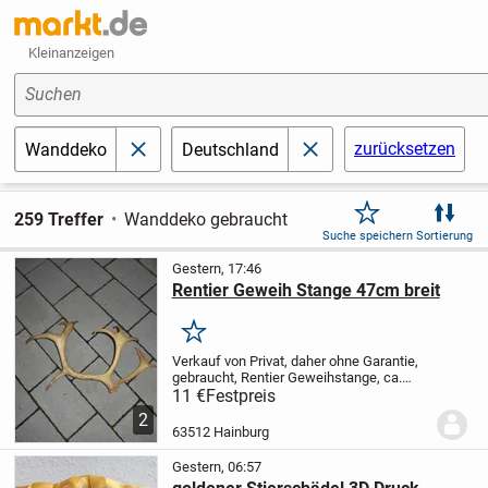
Kleinanzeigen
Suchen
zurücksetzen
Wanddeko
Deutschland
schließen
schließen
259 Treffer
Wanddeko gebraucht
Suche speichern
Sortierung
Gestern, 17:46
Rentier Geweih Stange 47cm breit
Merken
Verkauf von Privat, daher ohne Garantie,
gebraucht, Rentier Geweihstange, ca.
47cm breit, 11.-Euro, bei Interesse bitte
11 €
Festpreis
Tel. 01709843248 anrufen.
2
63512 Hainburg
Gestern, 06:57