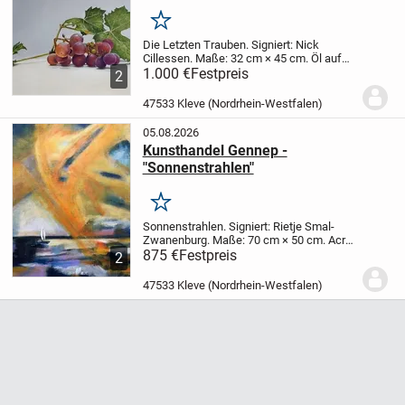
Merken
Die Letzten Trauben.
Signiert: Nick
Cillessen.
Maße: 32 cm × 45 cm.
Öl auf
Holztafel.
1.000 €
Festpreis
Preisvorstellung: € 1.000,00
2
inklusive Rahmen.
Weitere Informationen
unter 0031485-51 95 89, alternativ...
47533 Kleve (Nordrhein-Westfalen)
05.08.2026
Kunsthandel Gennep -
"Sonnenstrahlen"
Merken
Sonnenstrahlen.
Signiert: Rietje Smal-
Zwanenburg.
Maße: 70 cm × 50 cm.
Acryl
auf Leinwand.
875 €
Festpreis
Preisvorstellung: € 875,00
2
inklusive Rahmen.
Weitere Informationen
unter 0031485-51 95 89, ggf. 00316-51...
47533 Kleve (Nordrhein-Westfalen)