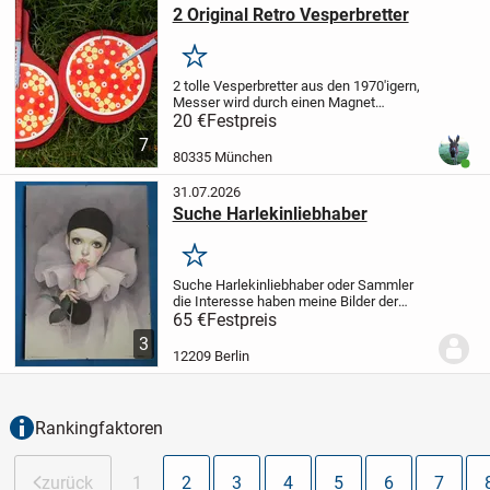
2 Original Retro Vesperbretter
Merken
2 tolle Vesperbretter aus den 1970'igern,
Messer wird durch einen Magnet
gehalten, unbenutzt, Spuren der Zeit..
20 €
Festpreis
Schneidfliese 15 cm Durchmesser,
7
Echtholz - Nichtraucherhaushalt,
80335 München
Benut
Besichtigung...
31.07.2026
Suche Harlekinliebhaber
Merken
Suche Harlekinliebhaber oder Sammler
die Interesse haben meine Bilder der
Größe 30,5 × 40,5 cm und 42 × 59,4 cm
65 €
Festpreis
und ein Poster und noch Bettwäsche, für
3
1 Person, mir abkaufen wollen.
Würde
12209 Berlin
mich...
Rankingfaktoren
zurück
1
2
3
4
5
6
7