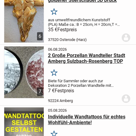
goldener Stierschädel 3D Druck
Merken
aus umweltfreundlichem Kunststoff
(PLA)
Maße ca.: B = 25cm, H = 20cm,T =
8cm
Guck mal auf meine Seite:
www.art-
35 €
Festpreis
design-ralf.de
Oder alle meine Anzeigen
6
auf markt.de
37520 Osterode (Harz)
06.08.2026
2 Große Porzellan Wandteller Stadt
Amberg Sulzbach-Rosenberg TOP
Merken
Biete für Sammler oder auch zur
Dekoration 2 Porzellan Wandtelle mit
Stadtansicht von
7 €
Festpreis
1. Amberg - Porzellan
7
Altenkunstadt Germany Nr. 26
2. Sulzbach
Rosenberg - Porzellan Tischenreuth
92224 Amberg
Bavaria
Beide...
05.08.2026
Individuelle Wandtattoos für echtes
Wohlfühl-Ambiente!