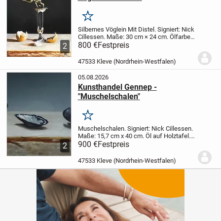
Merken
Silbernes Vöglein Mit Distel.
Signiert: Nick
Cillessen.
Maße: 30 cm × 24 cm.
Ölfarbe
auf Holztafel.
800 €
Festpreis
Preisvorstellung: € 800,00
2
inklusive Rahmen.
Weitere Informationen
unter 0031485-51 95 89,...
47533 Kleve (Nordrhein-Westfalen)
05.08.2026
Kunsthandel Gennep -
"Muschelschalen"
Merken
Muschelschalen.
Signiert: Nick Cillessen.
Maße: 15,7 cm x 40 cm.
Öl auf Holztafel.
Preisvorstellung: € 900,00 inklusive
900 €
Festpreis
2
Rahmen.
Weitere Informationen unter
0031485-51 95 89, alternativ 00316-51...
47533 Kleve (Nordrhein-Westfalen)