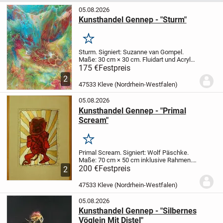
05.08.2026
Kunsthandel Gennep - "Sturm"
Merken
Sturm.
Signiert: Suzanne van Gompel.
Maße: 30 cm × 30 cm.
Fluidart und Acryl-
Pouring auf Leinwand.
Preisvorstellung: €
175 €
Festpreis
175,00 inklusive Rahmen.
Weitere
2
Informationen unter 0031485-51 95 89,
47533 Kleve (Nordrhein-Westfalen)
ggf....
05.08.2026
Kunsthandel Gennep - "Primal
Scream"
Merken
Primal Scream.
Signiert: Wolf Päschke.
Maße: 70 cm × 50 cm inklusive Rahmen.
Ostindische Tinte und Acrylfarbe auf
200 €
Festpreis
2
Papier.
Preisvorstellung: € 200,00
Weitere
Informationen unter 0031485-51 95 89,...
47533 Kleve (Nordrhein-Westfalen)
05.08.2026
Kunsthandel Gennep - "Silbernes
Vöglein Mit Distel"