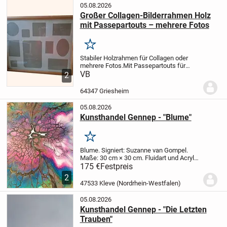
05.08.2026
Großer Collagen-Bilderrahmen Holz
mit Passepartouts – mehrere Fotos
Merken
Stabiler Holzrahmen für Collagen oder
mehrere Fotos.
Mit Passepartouts für
verschiedene Bildformate – ideal für
VB
2
Familienfotos oder kreative
Wandgestaltung.
Gesamtgröße: ca. 36,5 ×
64347 Griesheim
29,5 cm
Material...
05.08.2026
Kunsthandel Gennep - "Blume"
Merken
Blume.
Signiert: Suzanne van Gompel.
Maße: 30 cm × 30 cm.
Fluidart und Acryl-
Pouring auf Leinwand.
Preisvorstellung: €
175 €
Festpreis
175,00 inklusive Rahmen.
Weitere
2
Informationen unter 0031485-51 95 89,...
47533 Kleve (Nordrhein-Westfalen)
05.08.2026
Kunsthandel Gennep - "Die Letzten
Trauben"