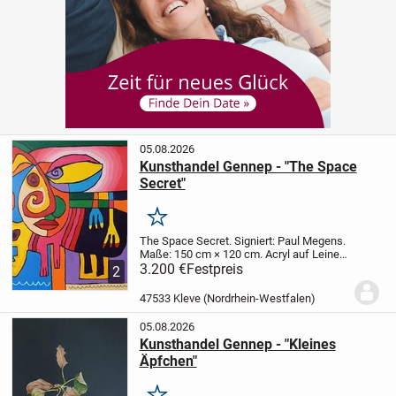
05.08.2026
Kunsthandel Gennep - "The Space
Secret"
Merken
The Space Secret.
Signiert: Paul Megens.
Maße: 150 cm × 120 cm.
Acryl auf Leinen
auf Aluminiumrahmen.
3.200 €
Festpreis
Preisvorstellung: €
2
3.200,00
Weitere Informationen unter
0031485-51 95 89, ggf. 00316-51 62...
47533 Kleve (Nordrhein-Westfalen)
05.08.2026
Kunsthandel Gennep - "Kleines
Äpfchen"